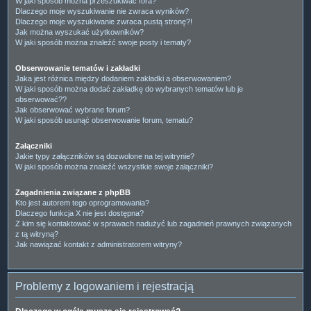
W jaki sposób można przeszukiwać fora?
Dlaczego moje wyszukiwanie nie zwraca wyników?
Dlaczego moje wyszukiwanie zwraca pustą stronę?!
Jak można wyszukać użytkowników?
W jaki sposób można znaleźć swoje posty i tematy?
Obserwowanie tematów i zakładki
Jaka jest różnica między dodaniem zakładki a obserwowaniem?
W jaki sposób można dodać zakładkę do wybranych tematów lub je
obserwować??
Jak obserwować wybrane forum?
W jaki sposób usunąć obserwowanie forum, tematu?
Załączniki
Jakie typy załączników są dozwolone na tej witrynie?
W jaki sposób można znaleźć wszystkie swoje załączniki?
Zagadnienia związane z phpBB
Kto jest autorem tego oprogramowania?
Dlaczego funkcja X nie jest dostępna?
Z kim się kontaktować w sprawach nadużyć lub zagadnień prawnych związanych
z tą witryną?
Jak nawiązać kontakt z administratorem witryny?
Problemy z logowaniem i rejestracją