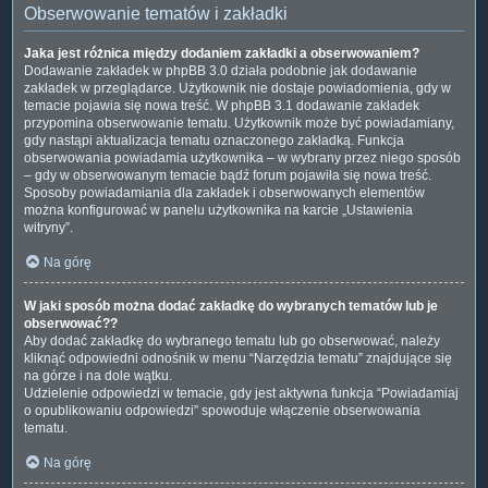
Obserwowanie tematów i zakładki
Jaka jest różnica między dodaniem zakładki a obserwowaniem?
Dodawanie zakładek w phpBB 3.0 działa podobnie jak dodawanie
zakładek w przeglądarce. Użytkownik nie dostaje powiadomienia, gdy w
temacie pojawia się nowa treść. W phpBB 3.1 dodawanie zakładek
przypomina obserwowanie tematu. Użytkownik może być powiadamiany,
gdy nastąpi aktualizacja tematu oznaczonego zakładką. Funkcja
obserwowania powiadamia użytkownika – w wybrany przez niego sposób
– gdy w obserwowanym temacie bądź forum pojawiła się nowa treść.
Sposoby powiadamiania dla zakładek i obserwowanych elementów
można konfigurować w panelu użytkownika na karcie „Ustawienia
witryny”.
Na górę
W jaki sposób można dodać zakładkę do wybranych tematów lub je
obserwować??
Aby dodać zakładkę do wybranego tematu lub go obserwować, należy
kliknąć odpowiedni odnośnik w menu “Narzędzia tematu” znajdujące się
na górze i na dole wątku.
Udzielenie odpowiedzi w temacie, gdy jest aktywna funkcja “Powiadamiaj
o opublikowaniu odpowiedzi” spowoduje włączenie obserwowania
tematu.
Na górę