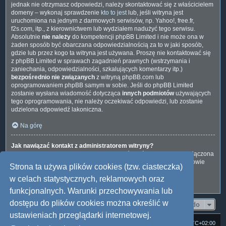
jednak nie otrzymasz odpowiedzi, należy skontaktować się z właścicielem
domeny – wykonaj sprawdzenie
kto to jest
lub, jeśli witryna jest
uruchomiona na jednym z darmowych serwisów, np. Yahoo!, free.fr,
f2s.com, itp., z kierownictwem lub wydziałem nadużyć tego serwisu.
Absolutnie
nie należy
do kompetencji phpBB Limited i nie może ona w
żaden sposób być obarczana odpowiedzialnością za to w jaki sposób,
gdzie lub przez kogo ta witryna jest używana. Proszę nie kontaktować się
z phpBB Limited w sprawach zagadnień prawnych (wstrzymania i
zaniechania, odpowiedzialności, szkalujących komentarzy itp.)
bezpośrednio nie związanych
z witryną phpBB.com lub
oprogramowaniem phpBB samym w sobie. Jeśli do phpBB Limited
zostanie wysłana wiadomość dotycząca
innych podmiotów
używających
tego oprogramowania, nie należy oczekiwać odpowiedzi, lub zostanie
udzielona odpowiedź lakoniczna.
Na górę
Jak nawiązać kontakt z administratorem witryny?
Wszyscy użytkownicy witryny mogą używać – jeśli funkcja ta jest włączona
przez administratora witryny – formularza „Kontakt z nami”. Członkowie
Strona ta używa plików cookies (tzw. ciasteczka)
witryny mogą także używać odnośnika „Zespół administracyjny”.
w celach statystycznych, reklamowych oraz
Na górę
funkcjonalnych. Warunki przechowywania lub
dostępu do plików cookies można określić w
Przejdź do
ustawieniach przeglądarki internetowej.
Strona domowa
Forum Satedu
Strefa czasowa
UTC+02:00