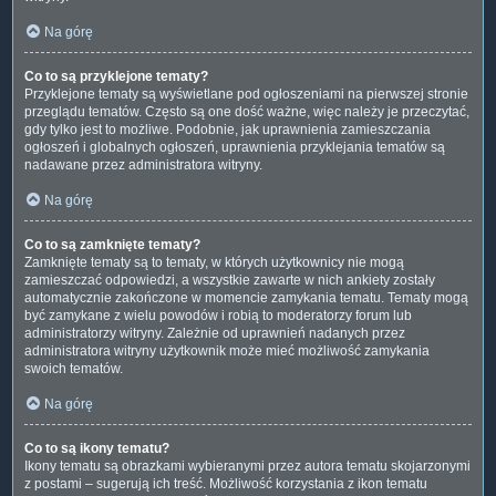
Na górę
Co to są przyklejone tematy?
Przyklejone tematy są wyświetlane pod ogłoszeniami na pierwszej stronie
przeglądu tematów. Często są one dość ważne, więc należy je przeczytać,
gdy tylko jest to możliwe. Podobnie, jak uprawnienia zamieszczania
ogłoszeń i globalnych ogłoszeń, uprawnienia przyklejania tematów są
nadawane przez administratora witryny.
Na górę
Co to są zamknięte tematy?
Zamknięte tematy są to tematy, w których użytkownicy nie mogą
zamieszczać odpowiedzi, a wszystkie zawarte w nich ankiety zostały
automatycznie zakończone w momencie zamykania tematu. Tematy mogą
być zamykane z wielu powodów i robią to moderatorzy forum lub
administratorzy witryny. Zależnie od uprawnień nadanych przez
administratora witryny użytkownik może mieć możliwość zamykania
swoich tematów.
Na górę
Co to są ikony tematu?
Ikony tematu są obrazkami wybieranymi przez autora tematu skojarzonymi
z postami – sugerują ich treść. Możliwość korzystania z ikon tematu