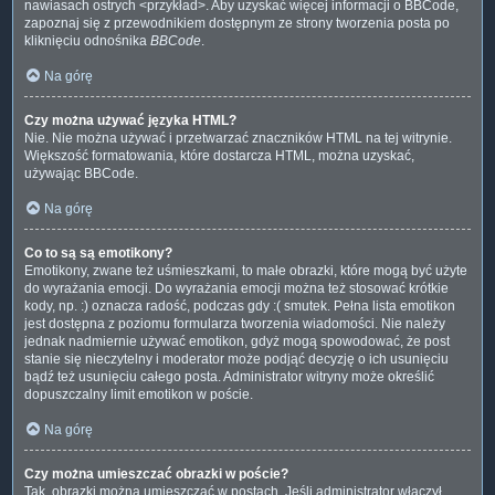
nawiasach ostrych <przykład>. Aby uzyskać więcej informacji o BBCode,
zapoznaj się z przewodnikiem dostępnym ze strony tworzenia posta po
kliknięciu odnośnika
BBCode
.
Na górę
Czy można używać języka HTML?
Nie. Nie można używać i przetwarzać znaczników HTML na tej witrynie.
Większość formatowania, które dostarcza HTML, można uzyskać,
używając BBCode.
Na górę
Co to są są emotikony?
Emotikony, zwane też uśmieszkami, to małe obrazki, które mogą być użyte
do wyrażania emocji. Do wyrażania emocji można też stosować krótkie
kody, np. :) oznacza radość, podczas gdy :( smutek. Pełna lista emotikon
jest dostępna z poziomu formularza tworzenia wiadomości. Nie należy
jednak nadmiernie używać emotikon, gdyż mogą spowodować, że post
stanie się nieczytelny i moderator może podjąć decyzję o ich usunięciu
bądź też usunięciu całego posta. Administrator witryny może określić
dopuszczalny limit emotikon w poście.
Na górę
Czy można umieszczać obrazki w poście?
Tak, obrazki można umieszczać w postach. Jeśli administrator włączył