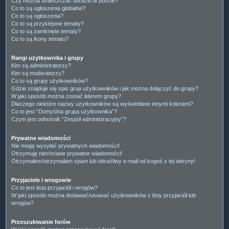
Czy można umieszczać obrazki w poście?
Co to są ogłoszenia globalne?
Co to są ogłoszenia?
Co to są przyklejone tematy?
Co to są zamknięte tematy?
Co to są ikony tematu?
Rangi użytkownika i grupy
Kim są administratorzy?
Kim są moderatorzy?
Co to są grupy użytkowników?
Gdzie znajduje się spis grup użytkowników i jak można dołączyć do grupy?
W jaki sposób można zostać liderem grupy?
Dlaczego niektóre nazwy użytkowników są wyświetlane innymi kolorami?
Co to jest “Domyślna grupa użytkownika”?
Czym jest odnośnik “Zespół administracyjny”?
Prywatne wiadomości
Nie mogę wysyłać prywatnych wiadomości!
Otrzymuję niechciane prywatne wiadomości!
Otrzymałem/otrzymałam spam lub obraźliwy e-mail od kogoś z tej witryny!
Przyjaciele i wrogowie
Co to jest lista przyjaciół i wrogów?
W jaki sposób można dodawać/usuwać użytkowników z listy przyjaciół lub
wrogów?
Przeszukiwanie forów