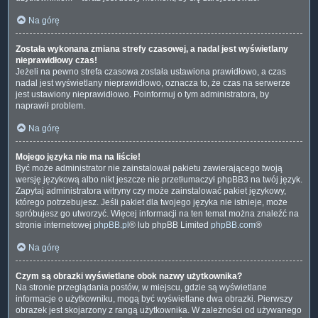
Na górę
Została wykonana zmiana strefy czasowej, a nadal jest wyświetlany
nieprawidłowy czas!
Jeżeli na pewno strefa czasowa została ustawiona prawidłowo, a czas
nadal jest wyświetlany nieprawidłowo, oznacza to, że czas na serwerze
jest ustawiony nieprawidłowo. Poinformuj o tym administratora, by
naprawił problem.
Na górę
Mojego języka nie ma na liście!
Być może administrator nie zainstalował pakietu zawierającego twoją
wersję językową albo nikt jeszcze nie przetłumaczył phpBB3 na twój język.
Zapytaj administratora witryny czy może zainstalować pakiet językowy,
którego potrzebujesz. Jeśli pakiet dla twojego języka nie istnieje, może
spróbujesz go utworzyć. Więcej informacji na ten temat można znaleźć na
stronie internetowej
phpBB.pl
® lub phpBB Limited
phpBB.com
®
Na górę
Czym są obrazki wyświetlane obok nazwy użytkownika?
Na stronie przeglądania postów, w miejscu, gdzie są wyświetlane
informacje o użytkowniku, mogą być wyświetlane dwa obrazki. Pierwszy
obrazek jest skojarzony z rangą użytkownika. W zależności od używanego