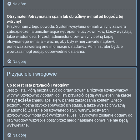
Na górę
Otrzymałem/otrzymałam spam lub obraźliwy e-mail od kogoś z tej
witryny!
Przykro nam z tego powodu. System wysyłania e-maili witryny zawiera
zabezpieczenia umożliwiające wytropienie użytkowników, którzy wysyłają
takie wiadomości. Prześlij administratorowi witryny pełną kopię
otrzymanego e-maila – ważne, aby były w niej zawarte nagłówki,
ponieważ zawierają one informacje o nadawcy. Administrator będzie
wówczas mógł podjąć odpowiednie działania.
Na górę
Przyjaciele i wrogowie
Co to jest lista przyjaciół i wrogów?
Jest to lista, którą można użyć do organizowania różnych użytkowników
witryny. Użytkownicy dodani do listy przyjaciół będą wyświetleni na karcie
Przyjaciele
znajdującej się w panelu zarządzania kontem. Z tego
poziomu można szybko sprawdzić ich status, a także wysłać prywatną
wiadomość. Zależnie od używanego stylu witryny, posty tych
użytkowników mogą być wyróżniane. Jeśli użytkownik zostanie dodany do
listy wrogów, wszystkie posty przez niego napisane domyślnie nie będą
wyświetlane.
Na górę