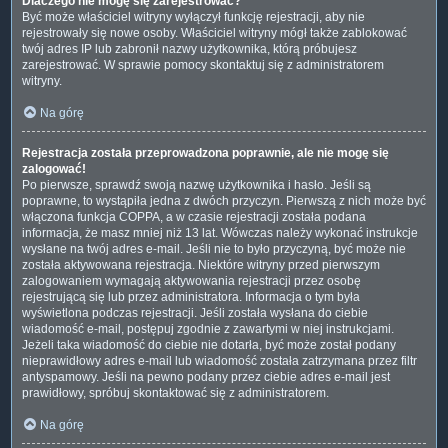
Dlaczego nie mogę się zarejestrować?
Być może właściciel witryny wyłączył funkcję rejestracji, aby nie
rejestrowały się nowe osoby. Właściciel witryny mógł także zablokować
twój adres IP lub zabronił nazwy użytkownika, którą próbujesz
zarejestrować. W sprawie pomocy skontaktuj się z administratorem
witryny.
Na górę
Rejestracja została przeprowadzona poprawnie, ale nie mogę się
zalogować!
Po pierwsze, sprawdź swoją nazwę użytkownika i hasło. Jeśli są
poprawne, to wystąpiła jedna z dwóch przyczyn. Pierwszą z nich może być
włączona funkcja COPPA, a w czasie rejestracji została podana
informacja, że masz mniej niż 13 lat. Wówczas należy wykonać instrukcje
wysłane na twój adres e-mail. Jeśli nie to było przyczyną, być może nie
została aktywowana rejestracja. Niektóre witryny przed pierwszym
zalogowaniem wymagają aktywowania rejestracji przez osobę
rejestrującą się lub przez administratora. Informacja o tym była
wyświetlona podczas rejestracji. Jeśli została wysłana do ciebie
wiadomość e-mail, postępuj zgodnie z zawartymi w niej instrukcjami.
Jeżeli taka wiadomość do ciebie nie dotarła, być może został podany
nieprawidłowy adres e-mail lub wiadomość została zatrzymana przez filtr
antyspamowy. Jeśli na pewno podany przez ciebie adres e-mail jest
prawidłowy, spróbuj skontaktować się z administratorem.
Na górę