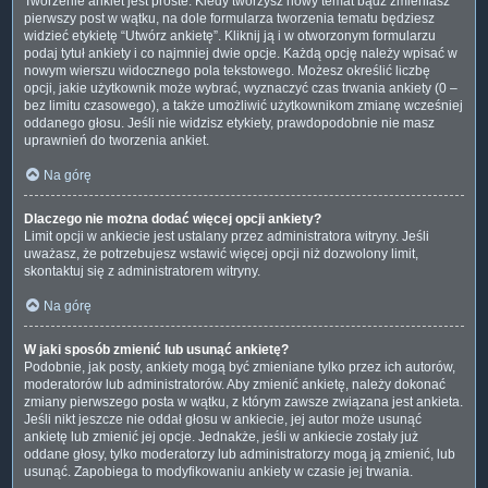
Tworzenie ankiet jest proste. Kiedy tworzysz nowy temat bądź zmieniasz
pierwszy post w wątku, na dole formularza tworzenia tematu będziesz
widzieć etykietę “Utwórz ankietę”. Kliknij ją i w otworzonym formularzu
podaj tytuł ankiety i co najmniej dwie opcje. Każdą opcję należy wpisać w
nowym wierszu widocznego pola tekstowego. Możesz określić liczbę
opcji, jakie użytkownik może wybrać, wyznaczyć czas trwania ankiety (0 –
bez limitu czasowego), a także umożliwić użytkownikom zmianę wcześniej
oddanego głosu. Jeśli nie widzisz etykiety, prawdopodobnie nie masz
uprawnień do tworzenia ankiet.
Na górę
Dlaczego nie można dodać więcej opcji ankiety?
Limit opcji w ankiecie jest ustalany przez administratora witryny. Jeśli
uważasz, że potrzebujesz wstawić więcej opcji niż dozwolony limit,
skontaktuj się z administratorem witryny.
Na górę
W jaki sposób zmienić lub usunąć ankietę?
Podobnie, jak posty, ankiety mogą być zmieniane tylko przez ich autorów,
moderatorów lub administratorów. Aby zmienić ankietę, należy dokonać
zmiany pierwszego posta w wątku, z którym zawsze związana jest ankieta.
Jeśli nikt jeszcze nie oddał głosu w ankiecie, jej autor może usunąć
ankietę lub zmienić jej opcje. Jednakże, jeśli w ankiecie zostały już
oddane głosy, tylko moderatorzy lub administratorzy mogą ją zmienić, lub
usunąć. Zapobiega to modyfikowaniu ankiety w czasie jej trwania.