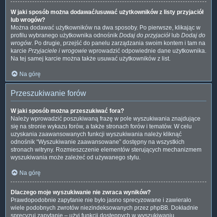
W jaki sposób można dodawać/usuwać użytkowników z listy przyjaciół
lub wrogów?
Można dodawać użytkowników na dwa sposoby. Po pierwsze, klikając w
profilu wybranego użytkownika odnośnik
Dodaj do przyjaciół
lub
Dodaj do
wrogów
. Po drugie, przejść do panelu zarządzania swoim kontem i tam na
karcie
Przyjaciele i wrogowie
wprowadzić odpowiednie dane użytkownika.
Na tej samej karcie można także usuwać użytkowników z list.
Na górę
Przeszukiwanie forów
W jaki sposób można przeszukiwać fora?
Należy wprowadzić poszukiwaną frazę w pole wyszukiwania znajdujące
się na stronie wykazu forów, a także stronach forów i tematów. W celu
uzyskania zaawansowanych funkcji wyszukiwania należy kliknąć
odnośnik “Wyszukiwanie zaawansowane” dostępny na wszystkich
stronach witryny. Rozmieszczenie elementów sterujących mechanizmem
wyszukiwania może zależeć od używanego stylu.
Na górę
Dlaczego moje wyszukiwanie nie zwraca wyników?
Prawdopodobnie zapytanie nie było jasno sprecyzowane i zawierało
wiele podobnych zwrotów niezindeksowanych przez phpBB. Dokładnie
sprecyzuj zapytanie – użyj funkcji dostępnych w wyszukiwaniu