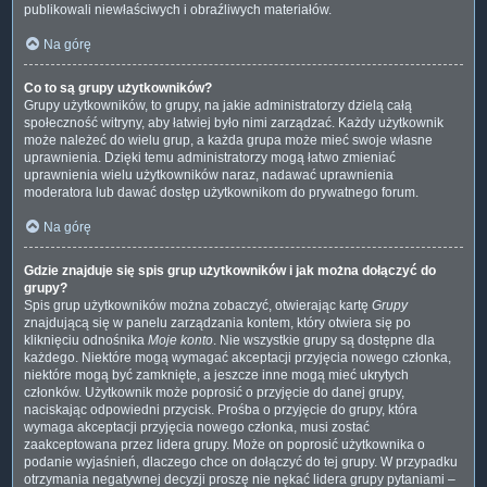
publikowali niewłaściwych i obraźliwych materiałów.
Na górę
Co to są grupy użytkowników?
Grupy użytkowników, to grupy, na jakie administratorzy dzielą całą
społeczność witryny, aby łatwiej było nimi zarządzać. Każdy użytkownik
może należeć do wielu grup, a każda grupa może mieć swoje własne
uprawnienia. Dzięki temu administratorzy mogą łatwo zmieniać
uprawnienia wielu użytkowników naraz, nadawać uprawnienia
moderatora lub dawać dostęp użytkownikom do prywatnego forum.
Na górę
Gdzie znajduje się spis grup użytkowników i jak można dołączyć do
grupy?
Spis grup użytkowników można zobaczyć, otwierając kartę
Grupy
znajdującą się w panelu zarządzania kontem, który otwiera się po
kliknięciu odnośnika
Moje konto
. Nie wszystkie grupy są dostępne dla
każdego. Niektóre mogą wymagać akceptacji przyjęcia nowego członka,
niektóre mogą być zamknięte, a jeszcze inne mogą mieć ukrytych
członków. Użytkownik może poprosić o przyjęcie do danej grupy,
naciskając odpowiedni przycisk. Prośba o przyjęcie do grupy, która
wymaga akceptacji przyjęcia nowego członka, musi zostać
zaakceptowana przez lidera grupy. Może on poprosić użytkownika o
podanie wyjaśnień, dlaczego chce on dołączyć do tej grupy. W przypadku
otrzymania negatywnej decyzji proszę nie nękać lidera grupy pytaniami –