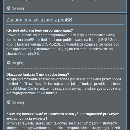
Na górę
Zagadnienia związane z phpBB
Kto jest autorem tego oprogramowania?
Prawa autorskie do tego oprogramowania w jego niezmodyfikowanej
formie, ma
phpBB Limited
. Jest ono publikowane na licencji GNU General
Public License wersja 2 (GPL-2.0), co w praktyce oznacza, że może być
bez ograniczeń dystrybuowane. Więcej na ten temat dowiesz się na
stronie
About phpBB
.
Na górę
Dlaczego funkcja X nie jest dostępna?
To oprogramowanie zostało stworzone i jest licencjonowane przez phpBB
Limited. Jeśli uważasz, że brakuje w nim jakiejś funkcji, przejdź na stronę
phpBB Ideas Centre
, gdzie możesz zagłosować na istniejące propozycje
lub zaproponować nowe funkcje.
Na górę
Z kim się kontaktować w sprawach nadużyć lub zagadnień prawnych
związanych z tą witryną?
W tych sprawach, należy skontaktować się z jednym z administratorów,
których dane wyświetlone są na liście zespołu administracyjnego. Jeżeli