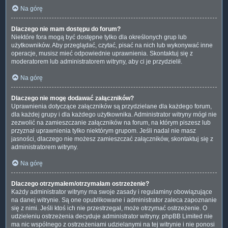
Na górę
Dlaczego nie mam dostępu do forum?
Niektóre fora mogą być dostępne tylko dla określonych grup lub
użytkowników. Aby przeglądać, czytać, pisać na nich lub wykonywać inne
operacje, musisz mieć odpowiednie uprawnienia. Skontaktuj się z
moderatorem lub administratorem witryny, aby ci je przydzielił.
Na górę
Dlaczego nie mogę dodawać załączników?
Uprawnienia dotyczące załączników są przydzielane dla każdego forum,
dla każdej grupy i dla każdego użytkownika. Administrator witryny mógł nie
zezwolić na zamieszczanie załączników na forum, na którym piszesz lub
przyznał uprawnienia tylko niektórym grupom. Jeśli nadal nie masz
jasności, dlaczego nie możesz zamieszczać załączników, skontaktuj się z
administratorem witryny.
Na górę
Dlaczego otrzymałem/otrzymałam ostrzeżenie?
Każdy administrator witryny ma swoje zasady i regulaminy obowiązujące
na danej witrynie. Są one opublikowane i administrator zaleca zapoznanie
się z nimi. Jeśli ktoś ich nie przestrzegał, może otrzymać ostrzeżenie. O
udzieleniu ostrzeżenia decyduje administrator witryny. phpBB Limited nie
ma nic wspólnego z ostrzeżeniami udzielanymi na tej witrynie i nie ponosi