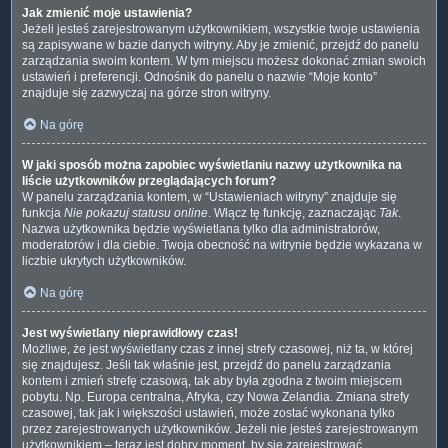
Jak zmienić moje ustawienia?
Jeżeli jesteś zarejestrowanym użytkownikiem, wszystkie twoje ustawienia
są zapisywane w bazie danych witryny. Aby je zmienić, przejdź do panelu
zarządzania swoim kontem. W tym miejscu możesz dokonać zmian swoich
ustawień i preferencji. Odnośnik do panelu o nazwie “Moje konto”
znajduje się zazwyczaj na górze stron witryny.
Na górę
W jaki sposób można zapobiec wyświetlaniu nazwy użytkownika na
liście użytkowników przeglądających forum?
W panelu zarządzania kontem, w “Ustawieniach witryny” znajduje się
funkcja
Nie pokazuj statusu online
. Włącz tę funkcję, zaznaczając
Tak
.
Nazwa użytkownika będzie wyświetlana tylko dla administratorów,
moderatorów i dla ciebie. Twoja obecność na witrynie będzie wykazana w
liczbie ukrytych użytkowników.
Na górę
Jest wyświetlany nieprawidłowy czas!
Możliwe, że jest wyświetlany czas z innej strefy czasowej, niż ta, w której
się znajdujesz. Jeśli tak właśnie jest, przejdź do panelu zarządzania
kontem i zmień strefę czasową, tak aby była zgodna z twoim miejscem
pobytu. Np. Europa centralna, Afryka, czy Nowa Zelandia. Zmiana strefy
czasowej, tak jak i większości ustawień, może zostać wykonana tylko
przez zarejestrowanych użytkowników. Jeżeli nie jesteś zarejestrowanym
użytkownikiem – teraz jest dobry moment, by się zarejestrować.