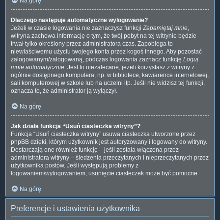
Na górę
Dlaczego następuje automatyczne wylogowanie?
Jeżeli w czasie logowania nie zaznaczysz funkcji
Zapamiętaj mnie
,
witryna zachowa informację o tym, że twój pobyt na tej witrynie będzie
trwał tylko określony przez administratora czas. Zapobiega to
niewłaściwemu użyciu twojego konta przez kogoś innego. Aby pozostać
zalogowanym/zalogowaną, podczas logowania zaznacz funkcję
Loguj
mnie automatycznie
. Jest to niezalecane, jeżeli korzystasz z witryny z
ogólnie dostępnego komputera, np. w bibliotece, kawiarence internetowej,
sali komputerowej w szkole lub na uczelni itp. Jeśli nie widzisz tej funkcji,
oznacza to, że administrator ją wyłączył.
Na górę
Jak działa funkcja “Usuń ciasteczka witryny”?
Funkcja “Usuń ciasteczka witryny” usuwa ciasteczka utworzone przez
phpBB dzięki, którym użytkownik jest autoryzowany i logowany do witryny.
Dostarczają one również funkcję – jeśli została włączona przez
administratora witryny – śledzenia przeczytanych i nieprzeczytanych przez
użytkownika postów. Jeśli występują problemy z
logowaniem/wylogowaniem, usunięcie ciasteczek może być pomocne.
Na górę
Preferencje i ustawienia użytkownika