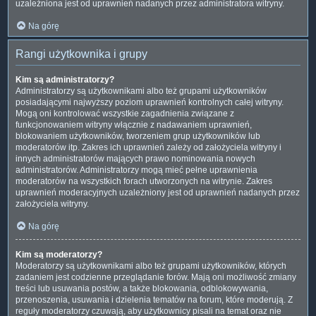
uzależniona jest od uprawnień nadanych przez administratora witryny.
Na górę
Rangi użytkownika i grupy
Kim są administratorzy?
Administratorzy są użytkownikami albo też grupami użytkowników
posiadającymi najwyższy poziom uprawnień kontrolnych całej witryny.
Mogą oni kontrolować wszystkie zagadnienia związane z
funkcjonowaniem witryny włącznie z nadawaniem uprawnień,
blokowaniem użytkowników, tworzeniem grup użytkowników lub
moderatorów itp. Zakres ich uprawnień zależy od założyciela witryny i
innych administratorów mających prawo nominowania nowych
administratorów. Administratorzy mogą mieć pełne uprawnienia
moderatorów na wszystkich forach utworzonych na witrynie. Zakres
uprawnień moderacyjnych uzależniony jest od uprawnień nadanych przez
założyciela witryny.
Na górę
Kim są moderatorzy?
Moderatorzy są użytkownikami albo też grupami użytkowników, których
zadaniem jest codzienne przeglądanie forów. Mają oni możliwość zmiany
treści lub usuwania postów, a także blokowania, odblokowywania,
przenoszenia, usuwania i dzielenia tematów na forum, które moderują. Z
reguły moderatorzy czuwają, aby użytkownicy pisali na temat oraz nie