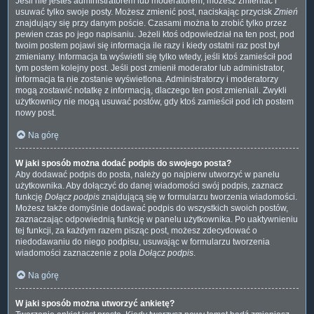
Jeśli nie jesteś administratorem lub moderatorem, możesz zmieniać i
usuwać tylko swoje posty. Możesz zmienić post, naciskając przycisk
Zmień
znajdujący się przy danym poście. Czasami można to zrobić tylko przez
pewien czas po jego napisaniu. Jeżeli ktoś odpowiedział na ten post, pod
twoim postem pojawi się informacja ile razy i kiedy ostatni raz post był
zmieniany. Informacja ta wyświetli się tylko wtedy, jeśli ktoś zamieścił pod
tym postem kolejny post. Jeśli post zmienił moderator lub administrator,
informacja ta nie zostanie wyświetlona. Administratorzy i moderatorzy
mogą zostawić notatkę z informacją, dlaczego ten post zmieniali. Zwykli
użytkownicy nie mogą usuwać postów, gdy ktoś zamieścił pod ich postem
nowy post.
Na górę
W jaki sposób można dodać podpis do swojego posta?
Aby dodawać podpis do posta, należy go najpierw utworzyć w panelu
użytkownika. Aby dołączyć do danej wiadomości swój podpis, zaznacz
funkcję
Dołącz podpis
znajdującą się w formularzu tworzenia wiadomości.
Możesz także domyślnie dodawać podpis do wszystkich swoich postów,
zaznaczając odpowiednią funkcję w panelu użytkownika. Po uaktywnieniu
tej funkcji, za każdym razem pisząc post, możesz zdecydować o
niedodawaniu do niego podpisu, usuwając w formularzu tworzenia
wiadomości zaznaczenie z pola
Dołącz podpis
.
Na górę
W jaki sposób można utworzyć ankietę?