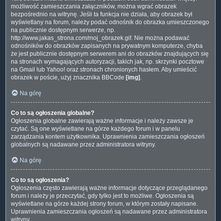
możliwość zamieszczania załączników, można wgrać obrazek
bezpośrednio na witrynę. Jeśli ta funkcja nie działa, aby obrazek był
wyświetlany na forum, należy podać odnośnik do obrazka umieszczonego
na publicznie dostępnym serwerze, np.
http://www.jakas_strona.com/moj_obrazek.gif. Nie można podawać
odnośników do obrazków zapisanych na prywatnym komputerze, chyba
że jest publicznie dostępnym serwerem ani do obrazków znajdujących się
na stronach wymagających autoryzacji, takich jak, np. skrzynki pocztowe
na Gmail lub Yahoo! oraz stronach chronionych hasłem. Aby umieścić
obrazek w poście, użyj znacznika BBCode
[img]
.
Na górę
Co to są ogłoszenia globalne?
Ogłoszenia globalne zawierają ważne informacje i należy zawsze je
czytać. Są one wyświetlane na górze każdego forum i w panelu
zarządzania kontem użytkownika. Uprawnienia zamieszczania ogłoszeń
globalnych są nadawane przez administratora witryny.
Na górę
Co to są ogłoszenia?
Ogłoszenia często zawierają ważne informacje dotyczące przeglądanego
forum i należy je przeczytać, gdy tylko jest to możliwe. Ogłoszenia są
wyświetlane na górze każdej strony forum, w którym zostały napisane.
Uprawnienia zamieszczania ogłoszeń są nadawane przez administratora
witryny.