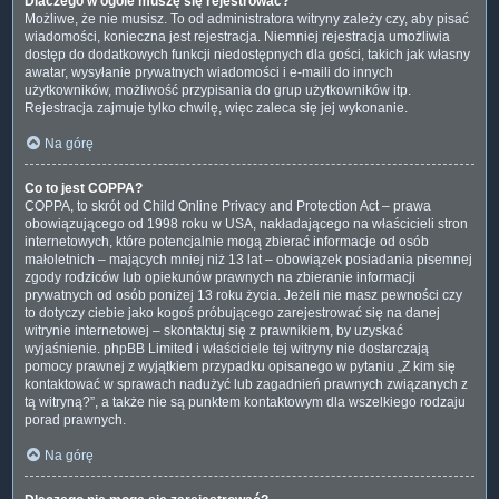
Dlaczego w ogóle muszę się rejestrować?
Możliwe, że nie musisz. To od administratora witryny zależy czy, aby pisać
wiadomości, konieczna jest rejestracja. Niemniej rejestracja umożliwia
dostęp do dodatkowych funkcji niedostępnych dla gości, takich jak własny
awatar, wysyłanie prywatnych wiadomości i e-maili do innych
użytkowników, możliwość przypisania do grup użytkowników itp.
Rejestracja zajmuje tylko chwilę, więc zaleca się jej wykonanie.
Na górę
Co to jest COPPA?
COPPA, to skrót od Child Online Privacy and Protection Act – prawa
obowiązującego od 1998 roku w USA, nakładającego na właścicieli stron
internetowych, które potencjalnie mogą zbierać informacje od osób
małoletnich – mających mniej niż 13 lat – obowiązek posiadania pisemnej
zgody rodziców lub opiekunów prawnych na zbieranie informacji
prywatnych od osób poniżej 13 roku życia. Jeżeli nie masz pewności czy
to dotyczy ciebie jako kogoś próbującego zarejestrować się na danej
witrynie internetowej – skontaktuj się z prawnikiem, by uzyskać
wyjaśnienie. phpBB Limited i właściciele tej witryny nie dostarczają
pomocy prawnej z wyjątkiem przypadku opisanego w pytaniu „Z kim się
kontaktować w sprawach nadużyć lub zagadnień prawnych związanych z
tą witryną?”, a także nie są punktem kontaktowym dla wszelkiego rodzaju
porad prawnych.
Na górę