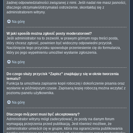
żadnej odpowiedzialności związanej z nimi. Jeśli nadal nie masz jasności,
dlaczego otrzymałeś/otrzymałaś ostrzeżenie, skontaktuj się z
administratorem witryny.
Na górę
W jaki sposób można zgłosić posty moderatorowi?
Jeśli administrator na to zezwolił, w prawym górnym rogu treści posta,
który chcesz zgłosić, powinien być widoczny odpowiedni przycisk.
Naciśnięcie tego przycisku spowoduje przeniesienie cię do formularza,
który po jego wypełnieniu umożliwi wysłanie zgłoszenia.
Na górę
Do czego służy przycisk “Zapisz” znajdujący się w oknie tworzenia
tematu?
Funkcja ta umożliwia zapisanie kopii roboczej i dokończenie pisania oraz
wysłanie w późniejszym czasie. Zapisaną kopię roboczą można wczytać z
poziomu panelu użytkownika.
Na górę
Dlaczego mój post musi być akceptowany?
Administrator witryny mógł zadecydować, że posty na danym forum
wymagają przejrzenia przed publikacją. Jest również możliwe, że
administrator umieścił cię w grupie, która ma ograniczenia publikowania