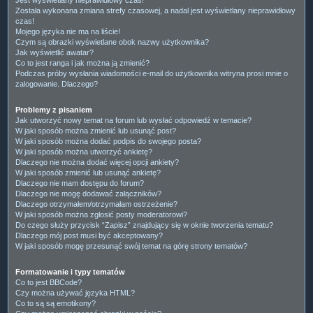
Została wykonana zmiana strefy czasowej, a nadal jest wyświetlany nieprawidłowy
czas!
Mojego języka nie ma na liście!
Czym są obrazki wyświetlane obok nazwy użytkownika?
Jak wyświetlić awatar?
Co to jest ranga i jak można ją zmienić?
Podczas próby wysłania wiadomości e-mail do użytkownika witryna prosi mnie o
zalogowanie. Dlaczego?
Problemy z pisaniem
Jak utworzyć nowy temat na forum lub wysłać odpowiedź w temacie?
W jaki sposób można zmienić lub usunąć post?
W jaki sposób można dodać podpis do swojego posta?
W jaki sposób można utworzyć ankietę?
Dlaczego nie można dodać więcej opcji ankiety?
W jaki sposób zmienić lub usunąć ankietę?
Dlaczego nie mam dostępu do forum?
Dlaczego nie mogę dodawać załączników?
Dlaczego otrzymałem/otrzymałam ostrzeżenie?
W jaki sposób można zgłosić posty moderatorowi?
Do czego służy przycisk “Zapisz” znajdujący się w oknie tworzenia tematu?
Dlaczego mój post musi być akceptowany?
W jaki sposób mogę przesunąć swój temat na górę strony tematów?
Formatowanie i typy tematów
Co to jest BBCode?
Czy można używać języka HTML?
Co to są są emotikony?