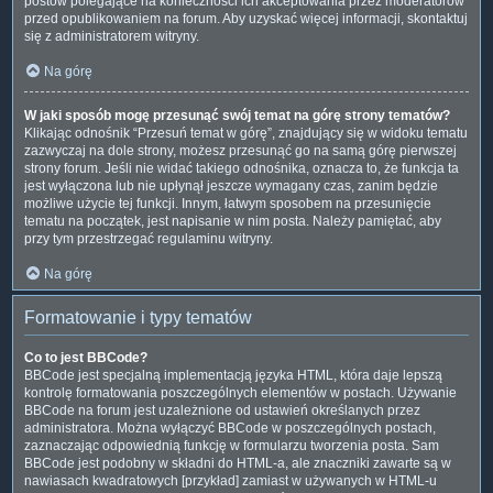
postów polegające na konieczności ich akceptowania przez moderatorów
przed opublikowaniem na forum. Aby uzyskać więcej informacji, skontaktuj
się z administratorem witryny.
Na górę
W jaki sposób mogę przesunąć swój temat na górę strony tematów?
Klikając odnośnik “Przesuń temat w górę”, znajdujący się w widoku tematu
zazwyczaj na dole strony, możesz przesunąć go na samą górę pierwszej
strony forum. Jeśli nie widać takiego odnośnika, oznacza to, że funkcja ta
jest wyłączona lub nie upłynął jeszcze wymagany czas, zanim będzie
możliwe użycie tej funkcji. Innym, łatwym sposobem na przesunięcie
tematu na początek, jest napisanie w nim posta. Należy pamiętać, aby
przy tym przestrzegać regulaminu witryny.
Na górę
Formatowanie i typy tematów
Co to jest BBCode?
BBCode jest specjalną implementacją języka HTML, która daje lepszą
kontrolę formatowania poszczególnych elementów w postach. Używanie
BBCode na forum jest uzależnione od ustawień określanych przez
administratora. Można wyłączyć BBCode w poszczególnych postach,
zaznaczając odpowiednią funkcję w formularzu tworzenia posta. Sam
BBCode jest podobny w składni do HTML-a, ale znaczniki zawarte są w
nawiasach kwadratowych [przykład] zamiast w używanych w HTML-u