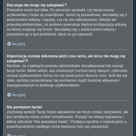
Dlaczego nie mogę się zalogować?
Powodów może być kilka. Po pierwsze sprawdź, czy twoja nazwa
użytkownika i hasło są prawidłowe. Jeżeli są prawidłowe, skontaktuj się z
właścicielem witryny i zapytaj, czy cię nie zablokowano. Istnieje też
prawdopodobieństwo, że problem powoduje błędna konfiguracja witryny,
na której znajduje się forum. Skontaktuj się z właścicielem witryny i
powiadom go o tym problemie. Musi on go naprawić.
Na górę
Rejestracja została dokonana jakiś czas temu, ale teraz nie mogę się
zalogować?!
Możliwe, że z jakiegoś powodu administrator dezaktywował lub usunął
twoje konto. Wiele witryn, aby zmniejszyć rozmiar bazy danych, cyklicznie
usuwa użytkowników, którzy nic nie pisali przez dłuższy czas. Jeśli tak się
stało, spróbuj zarejestrować się ponownie i bądź bardziej aktywnym i
zaangażowanym w dyskusje użytkownikiem.
Na górę
Nie pamiętam hasła!
Zachowaj spokój! Twoje hasło wprawdzie nie może zostać odzyskane, ale
bez problemu może zostać zresetowane. Przejdź na stronę logowania i
kliknij odnośnik “Nie pamiętam hasła”. Postępuj zgodnie z instrukcjami, a
prawdopodobnie niedługo znów będziesz móc się zalogować.