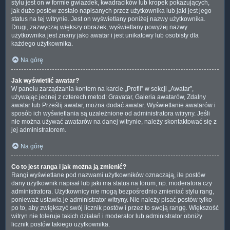
stylu jest on w formie gwiazdek, kwadracików lub kropek pokazujących,
jak dużo postów zostało napisanych przez użytkownika lub jaki jest jego
status na tej witrynie. Jest on wyświetlany poniżej nazwy użytkownika.
Drugi, zazwyczaj większy obrazek, wyświetlany powyżej nazwy
użytkownika jest znany jako awatar i jest unikatowy lub osobisty dla
każdego użytkownika.
Na górę
Jak wyświetlić awatar?
W panelu zarządzania kontem na karcie „Profil” w sekcji „Awatar”,
używając jednej z czterech metod: Gravatar, Galeria awatarów, Zdalny
awatar lub Prześlij awatar, można dodać awatar. Wyświetlanie awatarów i
sposób ich wyświetlania są uzależnione od administratora witryny. Jeśli
nie można używać awatarów na danej witrynie, należy skontaktować się z
jej administratorem.
Na górę
Co to jest ranga i jak można ją zmienić?
Rangi wyświetlane pod nazwami użytkowników oznaczają, ile postów
dany użytkownik napisał lub jaki ma status na forum, np. moderatora czy
administratora. Użytkownicy nie mogą bezpośrednio zmieniać stylu rang,
ponieważ ustawia je administrator witryny. Nie należy pisać postów tylko
po to, aby zwiększyć swój licznik postów i przez to swoją rangę. Większość
witryn nie toleruje takich działań i moderator lub administrator obniży
licznik postów takiego użytkownika.