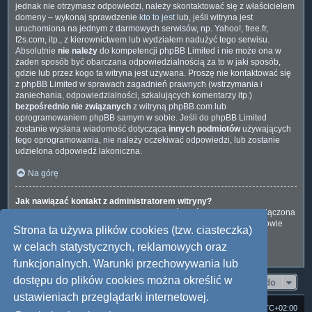
jednak nie otrzymasz odpowiedzi, należy skontaktować się z właścicielem
domeny – wykonaj sprawdzenie
kto to jest
lub, jeśli witryna jest
uruchomiona na jednym z darmowych serwisów, np. Yahoo!, free.fr,
f2s.com, itp., z kierownictwem lub wydziałem nadużyć tego serwisu.
Absolutnie
nie należy
do kompetencji phpBB Limited i nie może ona w
żaden sposób być obarczana odpowiedzialnością za to w jaki sposób,
gdzie lub przez kogo ta witryna jest używana. Proszę nie kontaktować się
z phpBB Limited w sprawach zagadnień prawnych (wstrzymania i
zaniechania, odpowiedzialności, szkalujących komentarzy itp.)
bezpośrednio nie związanych
z witryną phpBB.com lub
oprogramowaniem phpBB samym w sobie. Jeśli do phpBB Limited
zostanie wysłana wiadomość dotycząca
innych podmiotów
używających
tego oprogramowania, nie należy oczekiwać odpowiedzi, lub zostanie
udzielona odpowiedź lakoniczna.
Na górę
Jak nawiązać kontakt z administratorem witryny?
Wszyscy użytkownicy witryny mogą używać – jeśli funkcja ta jest włączona
przez administratora witryny – formularza „Kontakt z nami”. Członkowie
Strona ta używa plików cookies (tzw. ciasteczka)
witryny mogą także używać odnośnika „Zespół administracyjny”.
w celach statystycznych, reklamowych oraz
Na górę
funkcjonalnych. Warunki przechowywania lub
dostępu do plików cookies można określić w
Przejdź do
ustawieniach przeglądarki internetowej.
Strona domowa
Forum Satedu
Strefa czasowa
UTC+02:00