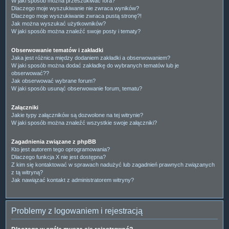
W jaki sposób można przeszukiwać fora?
Dlaczego moje wyszukiwanie nie zwraca wyników?
Dlaczego moje wyszukiwanie zwraca pustą stronę?!
Jak można wyszukać użytkowników?
W jaki sposób można znaleźć swoje posty i tematy?
Obserwowanie tematów i zakładki
Jaka jest różnica między dodaniem zakładki a obserwowaniem?
W jaki sposób można dodać zakładkę do wybranych tematów lub je
obserwować??
Jak obserwować wybrane forum?
W jaki sposób usunąć obserwowanie forum, tematu?
Załączniki
Jakie typy załączników są dozwolone na tej witrynie?
W jaki sposób można znaleźć wszystkie swoje załączniki?
Zagadnienia związane z phpBB
Kto jest autorem tego oprogramowania?
Dlaczego funkcja X nie jest dostępna?
Z kim się kontaktować w sprawach nadużyć lub zagadnień prawnych związanych
z tą witryną?
Jak nawiązać kontakt z administratorem witryny?
Problemy z logowaniem i rejestracją