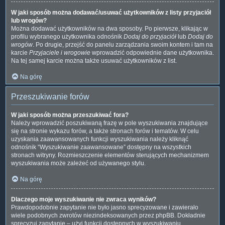
W jaki sposób można dodawać/usuwać użytkowników z listy przyjaciół
lub wrogów?
Można dodawać użytkowników na dwa sposoby. Po pierwsze, klikając w
profilu wybranego użytkownika odnośnik
Dodaj do przyjaciół
lub
Dodaj do
wrogów
. Po drugie, przejść do panelu zarządzania swoim kontem i tam na
karcie
Przyjaciele i wrogowie
wprowadzić odpowiednie dane użytkownika.
Na tej samej karcie można także usuwać użytkowników z list.
Na górę
Przeszukiwanie forów
W jaki sposób można przeszukiwać fora?
Należy wprowadzić poszukiwaną frazę w pole wyszukiwania znajdujące
się na stronie wykazu forów, a także stronach forów i tematów. W celu
uzyskania zaawansowanych funkcji wyszukiwania należy kliknąć
odnośnik “Wyszukiwanie zaawansowane” dostępny na wszystkich
stronach witryny. Rozmieszczenie elementów sterujących mechanizmem
wyszukiwania może zależeć od używanego stylu.
Na górę
Dlaczego moje wyszukiwanie nie zwraca wyników?
Prawdopodobnie zapytanie nie było jasno sprecyzowane i zawierało
wiele podobnych zwrotów niezindeksowanych przez phpBB. Dokładnie
sprecyzuj zapytanie – użyj funkcji dostępnych w wyszukiwaniu