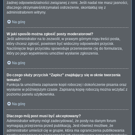
żadnej odpowiedzialności związanej z nimi. Jeśli nadal nie masz jasności,
dlaczego otrzymałeś/otrzymałaś ostrzeżenie, skontaktuj się z
administratorem witryny.
Na górę
W jaki sposób można zgłosić posty moderatorowi?
Jeśli administrator na to zezwolił, w prawym górnym rogu treści posta,
który chcesz zgłosić, powinien być widoczny odpowiedni przycisk.
Naciśnięcie tego przycisku spowoduje przeniesienie cię do formularza,
który po jego wypełnieniu umożliwi wysłanie zgłoszenia.
Na górę
Do czego służy przycisk “Zapisz” znajdujący się w oknie tworzenia
tematu?
Funkcja ta umożliwia zapisanie kopii roboczej i dokończenie pisania oraz
wysłanie w późniejszym czasie. Zapisaną kopię roboczą można wczytać z
poziomu panelu użytkownika.
Na górę
Dlaczego mój post musi być akceptowany?
Administrator witryny mógł zadecydować, że posty na danym forum
wymagają przejrzenia przed publikacją. Jest również możliwe, że
administrator umieścił cię w grupie, która ma ograniczenia publikowania