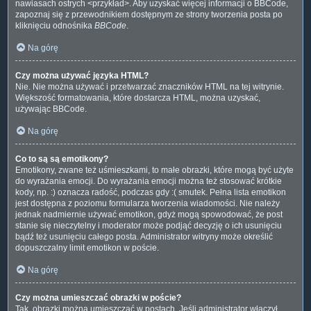
nawiasach ostrych <przykład>. Aby uzyskać więcej informacji o BBCode,
zapoznaj się z przewodnikiem dostępnym ze strony tworzenia posta po
kliknięciu odnośnika
BBCode
.
Na górę
Czy można używać języka HTML?
Nie. Nie można używać i przetwarzać znaczników HTML na tej witrynie.
Większość formatowania, które dostarcza HTML, można uzyskać,
używając BBCode.
Na górę
Co to są są emotikony?
Emotikony, zwane też uśmieszkami, to małe obrazki, które mogą być użyte
do wyrażania emocji. Do wyrażania emocji można też stosować krótkie
kody, np. :) oznacza radość, podczas gdy :( smutek. Pełna lista emotikon
jest dostępna z poziomu formularza tworzenia wiadomości. Nie należy
jednak nadmiernie używać emotikon, gdyż mogą spowodować, że post
stanie się nieczytelny i moderator może podjąć decyzję o ich usunięciu
bądź też usunięciu całego posta. Administrator witryny może określić
dopuszczalny limit emotikon w poście.
Na górę
Czy można umieszczać obrazki w poście?
Tak, obrazki można umieszczać w postach. Jeśli administrator włączył