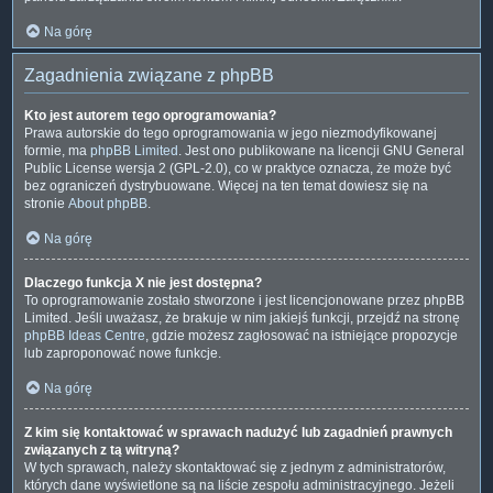
Na górę
Zagadnienia związane z phpBB
Kto jest autorem tego oprogramowania?
Prawa autorskie do tego oprogramowania w jego niezmodyfikowanej
formie, ma
phpBB Limited
. Jest ono publikowane na licencji GNU General
Public License wersja 2 (GPL-2.0), co w praktyce oznacza, że może być
bez ograniczeń dystrybuowane. Więcej na ten temat dowiesz się na
stronie
About phpBB
.
Na górę
Dlaczego funkcja X nie jest dostępna?
To oprogramowanie zostało stworzone i jest licencjonowane przez phpBB
Limited. Jeśli uważasz, że brakuje w nim jakiejś funkcji, przejdź na stronę
phpBB Ideas Centre
, gdzie możesz zagłosować na istniejące propozycje
lub zaproponować nowe funkcje.
Na górę
Z kim się kontaktować w sprawach nadużyć lub zagadnień prawnych
związanych z tą witryną?
W tych sprawach, należy skontaktować się z jednym z administratorów,
których dane wyświetlone są na liście zespołu administracyjnego. Jeżeli