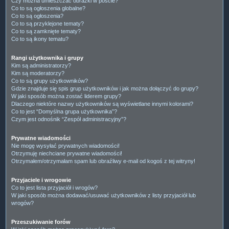
Czy można umieszczać obrazki w poście?
Co to są ogłoszenia globalne?
Co to są ogłoszenia?
Co to są przyklejone tematy?
Co to są zamknięte tematy?
Co to są ikony tematu?
Rangi użytkownika i grupy
Kim są administratorzy?
Kim są moderatorzy?
Co to są grupy użytkowników?
Gdzie znajduje się spis grup użytkowników i jak można dołączyć do grupy?
W jaki sposób można zostać liderem grupy?
Dlaczego niektóre nazwy użytkowników są wyświetlane innymi kolorami?
Co to jest “Domyślna grupa użytkownika”?
Czym jest odnośnik “Zespół administracyjny”?
Prywatne wiadomości
Nie mogę wysyłać prywatnych wiadomości!
Otrzymuję niechciane prywatne wiadomości!
Otrzymałem/otrzymałam spam lub obraźliwy e-mail od kogoś z tej witryny!
Przyjaciele i wrogowie
Co to jest lista przyjaciół i wrogów?
W jaki sposób można dodawać/usuwać użytkowników z listy przyjaciół lub
wrogów?
Przeszukiwanie forów