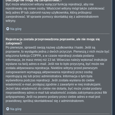
Dlaczego nie mogę się zarejestrować?
Być może właściciel witryny wyłączył funkcję rejestracji, aby nie
rejestrowały się nowe osoby. Właściciel witryny mógł także zablokować
twój adres IP lub zabronił nazwy użytkownika, którą próbujesz
zarejestrować. W sprawie pomocy skontaktuj się z administratorem
witryny.
Na górę
Rejestracja została przeprowadzona poprawnie, ale nie mogę się
zalogować!
Po pierwsze, sprawdź swoją nazwę użytkownika i hasło. Jeśli są
poprawne, to wystąpiła jedna z dwóch przyczyn. Pierwszą z nich może być
włączona funkcja COPPA, a w czasie rejestracji została podana
informacja, że masz mniej niż 13 lat. Wówczas należy wykonać instrukcje
wysłane na twój adres e-mail. Jeśli nie to było przyczyną, być może nie
została aktywowana rejestracja. Niektóre witryny przed pierwszym
zalogowaniem wymagają aktywowania rejestracji przez osobę
rejestrującą się lub przez administratora. Informacja o tym była
wyświetlona podczas rejestracji. Jeśli została wysłana do ciebie
wiadomość e-mail, postępuj zgodnie z zawartymi w niej instrukcjami.
Jeżeli taka wiadomość do ciebie nie dotarła, być może został podany
nieprawidłowy adres e-mail lub wiadomość została zatrzymana przez filtr
antyspamowy. Jeśli na pewno podany przez ciebie adres e-mail jest
prawidłowy, spróbuj skontaktować się z administratorem.
Na górę