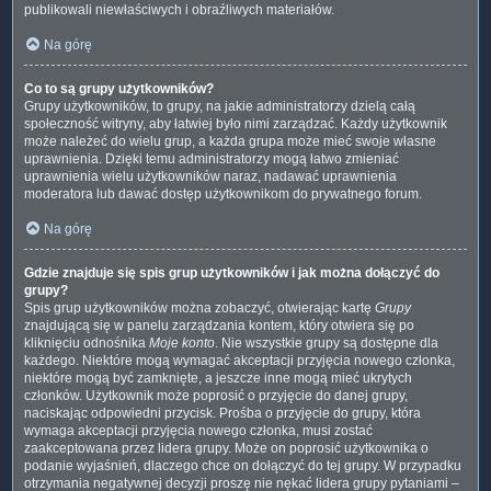
publikowali niewłaściwych i obraźliwych materiałów.
Na górę
Co to są grupy użytkowników?
Grupy użytkowników, to grupy, na jakie administratorzy dzielą całą
społeczność witryny, aby łatwiej było nimi zarządzać. Każdy użytkownik
może należeć do wielu grup, a każda grupa może mieć swoje własne
uprawnienia. Dzięki temu administratorzy mogą łatwo zmieniać
uprawnienia wielu użytkowników naraz, nadawać uprawnienia
moderatora lub dawać dostęp użytkownikom do prywatnego forum.
Na górę
Gdzie znajduje się spis grup użytkowników i jak można dołączyć do
grupy?
Spis grup użytkowników można zobaczyć, otwierając kartę
Grupy
znajdującą się w panelu zarządzania kontem, który otwiera się po
kliknięciu odnośnika
Moje konto
. Nie wszystkie grupy są dostępne dla
każdego. Niektóre mogą wymagać akceptacji przyjęcia nowego członka,
niektóre mogą być zamknięte, a jeszcze inne mogą mieć ukrytych
członków. Użytkownik może poprosić o przyjęcie do danej grupy,
naciskając odpowiedni przycisk. Prośba o przyjęcie do grupy, która
wymaga akceptacji przyjęcia nowego członka, musi zostać
zaakceptowana przez lidera grupy. Może on poprosić użytkownika o
podanie wyjaśnień, dlaczego chce on dołączyć do tej grupy. W przypadku
otrzymania negatywnej decyzji proszę nie nękać lidera grupy pytaniami –