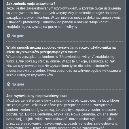
Jak zmienić moje ustawienia?
Jeżeli jesteś zarejestrowanym użytkownikiem, wszystkie twoje ustawienia
są zapisywane w bazie danych witryny. Aby je zmienić, przejdź do panelu
zarządzania swoim kontem. W tym miejscu możesz dokonać zmian swoich
ustawień i preferencji. Odnośnik do panelu o nazwie “Moje konto”
znajduje się zazwyczaj na górze stron witryny.
Na górę
W jaki sposób można zapobiec wyświetlaniu nazwy użytkownika na
liście użytkowników przeglądających forum?
W panelu zarządzania kontem, w “Ustawieniach witryny” znajduje się
funkcja
Nie pokazuj statusu online
. Włącz tę funkcję, zaznaczając
Tak
.
Nazwa użytkownika będzie wyświetlana tylko dla administratorów,
moderatorów i dla ciebie. Twoja obecność na witrynie będzie wykazana w
liczbie ukrytych użytkowników.
Na górę
Jest wyświetlany nieprawidłowy czas!
Możliwe, że jest wyświetlany czas z innej strefy czasowej, niż ta, w której
się znajdujesz. Jeśli tak właśnie jest, przejdź do panelu zarządzania
kontem i zmień strefę czasową, tak aby była zgodna z twoim miejscem
pobytu. Np. Europa centralna, Afryka, czy Nowa Zelandia. Zmiana strefy
czasowej, tak jak i większości ustawień, może zostać wykonana tylko
przez zarejestrowanych użytkowników. Jeżeli nie jesteś zarejestrowanym
użytkownikiem – teraz jest dobry moment, by się zarejestrować.