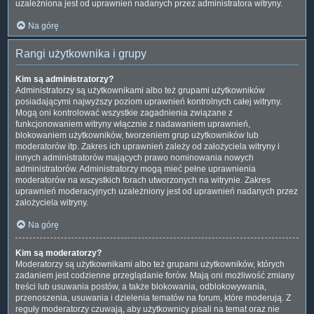
uzależniona jest od uprawnień nadanych przez administratora witryny.
Na górę
Rangi użytkownika i grupy
Kim są administratorzy?
Administratorzy są użytkownikami albo też grupami użytkowników
posiadającymi najwyższy poziom uprawnień kontrolnych całej witryny.
Mogą oni kontrolować wszystkie zagadnienia związane z
funkcjonowaniem witryny włącznie z nadawaniem uprawnień,
blokowaniem użytkowników, tworzeniem grup użytkowników lub
moderatorów itp. Zakres ich uprawnień zależy od założyciela witryny i
innych administratorów mających prawo nominowania nowych
administratorów. Administratorzy mogą mieć pełne uprawnienia
moderatorów na wszystkich forach utworzonych na witrynie. Zakres
uprawnień moderacyjnych uzależniony jest od uprawnień nadanych przez
założyciela witryny.
Na górę
Kim są moderatorzy?
Moderatorzy są użytkownikami albo też grupami użytkowników, których
zadaniem jest codzienne przeglądanie forów. Mają oni możliwość zmiany
treści lub usuwania postów, a także blokowania, odblokowywania,
przenoszenia, usuwania i dzielenia tematów na forum, które moderują. Z
reguły moderatorzy czuwają, aby użytkownicy pisali na temat oraz nie