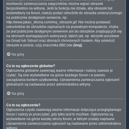
możliwość zamieszczania załączników, można wgrać obrazek
bezpośrednio na witrynę. Jeśli ta funkcja nie działa, aby obrazek był
wyświetlany na forum, należy podać odnośnik do obrazka umieszczonego
na publicznie dostępnym serwerze, np.
http://www.jakas_strona.com/moj_obrazek.gif. Nie można podawać
odnośników do obrazków zapisanych na prywatnym komputerze, chyba
że jest publicznie dostępnym serwerem ani do obrazków znajdujących się
na stronach wymagających autoryzacji, takich jak, np. skrzynki pocztowe
na Gmail lub Yahoo! oraz stronach chronionych hasłem. Aby umieścić
obrazek w poście, użyj znacznika BBCode
[img]
.
Na górę
Co to są ogłoszenia globalne?
Ogłoszenia globalne zawierają ważne informacje i należy zawsze je
czytać. Są one wyświetlane na górze każdego forum i w panelu
zarządzania kontem użytkownika. Uprawnienia zamieszczania ogłoszeń
globalnych są nadawane przez administratora witryny.
Na górę
Co to są ogłoszenia?
Ogłoszenia często zawierają ważne informacje dotyczące przeglądanego
forum i należy je przeczytać, gdy tylko jest to możliwe. Ogłoszenia są
wyświetlane na górze każdej strony forum, w którym zostały napisane.
Uprawnienia zamieszczania ogłoszeń są nadawane przez administratora
witryny.