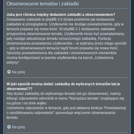
Obserwowanie tematów i zakładki
Jaka jest różnica między dodaniem zakładki a obserwowaniem?
Dodawanie zakładek w phpBB 3.0 działa podobnie jak dodawanie
zakładek w przeglądarce. Użytkownik nie dostaje powiadomienia, gdy w
temacie pojawia się nowa treść. W phpBB 3.1 dodawanie zakładek
przypomina obserwowanie tematu. Użytkownik może być powiadamiany,
gdy nastąpi aktualizacja tematu oznaczonego zakładką. Funkcja
obserwowania powiadamia użytkownika – w wybrany przez niego sposób
– gdy w obserwowanym temacie bądź forum pojawiła się nowa treść.
Sposoby powiadamiania dla zakładek i obserwowanych elementów
można konfigurować w panelu użytkownika na karcie „Ustawienia
witryny”.
Na górę
W jaki sposób można dodać zakładkę do wybranych tematów lub je
obserwować??
Aby dodać zakładkę do wybranego tematu lub go obserwować, należy
kliknąć odpowiedni odnośnik w menu “Narzędzia tematu” znajdujące się
na górze i na dole wątku.
Udzielenie odpowiedzi w temacie, gdy jest aktywna funkcja “Powiadamiaj
o opublikowaniu odpowiedzi” spowoduje włączenie obserwowania
tematu.
Na górę