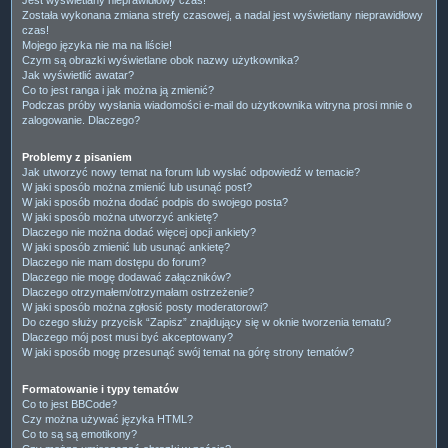
Została wykonana zmiana strefy czasowej, a nadal jest wyświetlany nieprawidłowy
czas!
Mojego języka nie ma na liście!
Czym są obrazki wyświetlane obok nazwy użytkownika?
Jak wyświetlić awatar?
Co to jest ranga i jak można ją zmienić?
Podczas próby wysłania wiadomości e-mail do użytkownika witryna prosi mnie o
zalogowanie. Dlaczego?
Problemy z pisaniem
Jak utworzyć nowy temat na forum lub wysłać odpowiedź w temacie?
W jaki sposób można zmienić lub usunąć post?
W jaki sposób można dodać podpis do swojego posta?
W jaki sposób można utworzyć ankietę?
Dlaczego nie można dodać więcej opcji ankiety?
W jaki sposób zmienić lub usunąć ankietę?
Dlaczego nie mam dostępu do forum?
Dlaczego nie mogę dodawać załączników?
Dlaczego otrzymałem/otrzymałam ostrzeżenie?
W jaki sposób można zgłosić posty moderatorowi?
Do czego służy przycisk “Zapisz” znajdujący się w oknie tworzenia tematu?
Dlaczego mój post musi być akceptowany?
W jaki sposób mogę przesunąć swój temat na górę strony tematów?
Formatowanie i typy tematów
Co to jest BBCode?
Czy można używać języka HTML?
Co to są są emotikony?