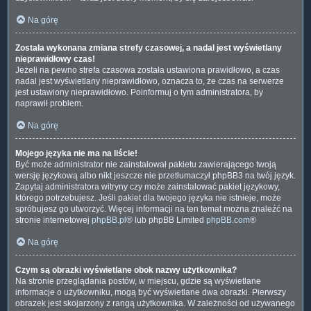
Na górę
Została wykonana zmiana strefy czasowej, a nadal jest wyświetlany
nieprawidłowy czas!
Jeżeli na pewno strefa czasowa została ustawiona prawidłowo, a czas
nadal jest wyświetlany nieprawidłowo, oznacza to, że czas na serwerze
jest ustawiony nieprawidłowo. Poinformuj o tym administratora, by
naprawił problem.
Na górę
Mojego języka nie ma na liście!
Być może administrator nie zainstalował pakietu zawierającego twoją
wersję językową albo nikt jeszcze nie przetłumaczył phpBB3 na twój język.
Zapytaj administratora witryny czy może zainstalować pakiet językowy,
którego potrzebujesz. Jeśli pakiet dla twojego języka nie istnieje, może
spróbujesz go utworzyć. Więcej informacji na ten temat można znaleźć na
stronie internetowej
phpBB.pl
® lub phpBB Limited
phpBB.com
®
Na górę
Czym są obrazki wyświetlane obok nazwy użytkownika?
Na stronie przeglądania postów, w miejscu, gdzie są wyświetlane
informacje o użytkowniku, mogą być wyświetlane dwa obrazki. Pierwszy
obrazek jest skojarzony z rangą użytkownika. W zależności od używanego