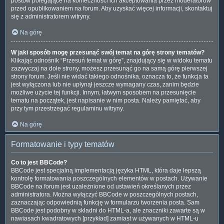
postów polegające na konieczności ich akceptowania przez moderatorów
przed opublikowaniem na forum. Aby uzyskać więcej informacji, skontaktuj
się z administratorem witryny.
Na górę
W jaki sposób mogę przesunąć swój temat na górę strony tematów?
Klikając odnośnik “Przesuń temat w górę”, znajdujący się w widoku tematu
zazwyczaj na dole strony, możesz przesunąć go na samą górę pierwszej
strony forum. Jeśli nie widać takiego odnośnika, oznacza to, że funkcja ta
jest wyłączona lub nie upłynął jeszcze wymagany czas, zanim będzie
możliwe użycie tej funkcji. Innym, łatwym sposobem na przesunięcie
tematu na początek, jest napisanie w nim posta. Należy pamiętać, aby
przy tym przestrzegać regulaminu witryny.
Na górę
Formatowanie i typy tematów
Co to jest BBCode?
BBCode jest specjalną implementacją języka HTML, która daje lepszą
kontrolę formatowania poszczególnych elementów w postach. Używanie
BBCode na forum jest uzależnione od ustawień określanych przez
administratora. Można wyłączyć BBCode w poszczególnych postach,
zaznaczając odpowiednią funkcję w formularzu tworzenia posta. Sam
BBCode jest podobny w składni do HTML-a, ale znaczniki zawarte są w
nawiasach kwadratowych [przykład] zamiast w używanych w HTML-u