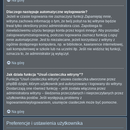
Na górę
Dlaczego następuje automatyczne wylogowanie?
Jeżeli w czasie logowania nie zaznaczysz funkcji
Zapamiętaj mnie
,
witryna zachowa informację o tym, że twój pobyt na tej witrynie będzie
trwał tylko określony przez administratora czas. Zapobiega to
niewłaściwemu użyciu twojego konta przez kogoś innego. Aby pozostać
zalogowanym/zalogowaną, podczas logowania zaznacz funkcję
Loguj
mnie automatycznie
. Jest to niezalecane, jeżeli korzystasz z witryny z
ogólnie dostępnego komputera, np. w bibliotece, kawiarence internetowej,
sali komputerowej w szkole lub na uczelni itp. Jeśli nie widzisz tej funkcji,
oznacza to, że administrator ją wyłączył.
Na górę
Jak działa funkcja “Usuń ciasteczka witryny”?
Funkcja “Usuń ciasteczka witryny” usuwa ciasteczka utworzone przez
phpBB dzięki, którym użytkownik jest autoryzowany i logowany do witryny.
Dostarczają one również funkcję – jeśli została włączona przez
administratora witryny – śledzenia przeczytanych i nieprzeczytanych przez
użytkownika postów. Jeśli występują problemy z
logowaniem/wylogowaniem, usunięcie ciasteczek może być pomocne.
Na górę
Preferencje i ustawienia użytkownika