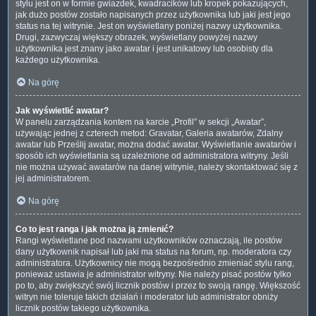
stylu jest on w formie gwiazdek, kwadracików lub kropek pokazujących,
jak dużo postów zostało napisanych przez użytkownika lub jaki jest jego
status na tej witrynie. Jest on wyświetlany poniżej nazwy użytkownika.
Drugi, zazwyczaj większy obrazek, wyświetlany powyżej nazwy
użytkownika jest znany jako awatar i jest unikatowy lub osobisty dla
każdego użytkownika.
Na górę
Jak wyświetlić awatar?
W panelu zarządzania kontem na karcie „Profil” w sekcji „Awatar”,
używając jednej z czterech metod: Gravatar, Galeria awatarów, Zdalny
awatar lub Prześlij awatar, można dodać awatar. Wyświetlanie awatarów i
sposób ich wyświetlania są uzależnione od administratora witryny. Jeśli
nie można używać awatarów na danej witrynie, należy skontaktować się z
jej administratorem.
Na górę
Co to jest ranga i jak można ją zmienić?
Rangi wyświetlane pod nazwami użytkowników oznaczają, ile postów
dany użytkownik napisał lub jaki ma status na forum, np. moderatora czy
administratora. Użytkownicy nie mogą bezpośrednio zmieniać stylu rang,
ponieważ ustawia je administrator witryny. Nie należy pisać postów tylko
po to, aby zwiększyć swój licznik postów i przez to swoją rangę. Większość
witryn nie toleruje takich działań i moderator lub administrator obniży
licznik postów takiego użytkownika.