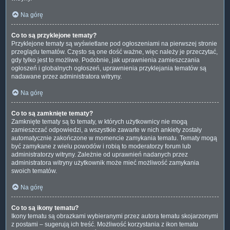
Na górę
Co to są przyklejone tematy?
Przyklejone tematy są wyświetlane pod ogłoszeniami na pierwszej stronie
przeglądu tematów. Często są one dość ważne, więc należy je przeczytać,
gdy tylko jest to możliwe. Podobnie, jak uprawnienia zamieszczania
ogłoszeń i globalnych ogłoszeń, uprawnienia przyklejania tematów są
nadawane przez administratora witryny.
Na górę
Co to są zamknięte tematy?
Zamknięte tematy są to tematy, w których użytkownicy nie mogą
zamieszczać odpowiedzi, a wszystkie zawarte w nich ankiety zostały
automatycznie zakończone w momencie zamykania tematu. Tematy mogą
być zamykane z wielu powodów i robią to moderatorzy forum lub
administratorzy witryny. Zależnie od uprawnień nadanych przez
administratora witryny użytkownik może mieć możliwość zamykania
swoich tematów.
Na górę
Co to są ikony tematu?
Ikony tematu są obrazkami wybieranymi przez autora tematu skojarzonymi
z postami – sugerują ich treść. Możliwość korzystania z ikon tematu