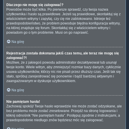
Dlaczego nie mogę się zalogować?
Powodów może być kilka. Po pierwsze sprawdź, czy twoja nazwa
użytkownika i hasło są prawidłowe. Jeżeli są prawidłowe, skontaktuj się z
właścicielem witryny i zapytaj, czy cię nie zablokowano. Istnieje też
prawdopodobieństwo, że problem powoduje błędna konfiguracja witryny,
na której znajduje się forum. Skontaktuj się z właścicielem witryny i
powiadom go o tym problemie. Musi on go naprawić.
Na górę
Rejestracja została dokonana jakiś czas temu, ale teraz nie mogę się
zalogować?!
Możliwe, że z jakiegoś powodu administrator dezaktywował lub usunął
twoje konto. Wiele witryn, aby zmniejszyć rozmiar bazy danych, cyklicznie
usuwa użytkowników, którzy nic nie pisali przez dłuższy czas. Jeśli tak się
stało, spróbuj zarejestrować się ponownie i bądź bardziej aktywnym i
zaangażowanym w dyskusje użytkownikiem.
Na górę
Nie pamiętam hasła!
Zachowaj spokój! Twoje hasło wprawdzie nie może zostać odzyskane, ale
bez problemu może zostać zresetowane. Przejdź na stronę logowania i
kliknij odnośnik “Nie pamiętam hasła”. Postępuj zgodnie z instrukcjami, a
prawdopodobnie niedługo znów będziesz móc się zalogować.