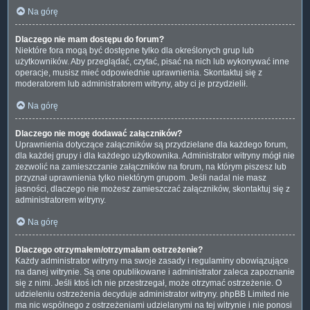
Na górę
Dlaczego nie mam dostępu do forum?
Niektóre fora mogą być dostępne tylko dla określonych grup lub
użytkowników. Aby przeglądać, czytać, pisać na nich lub wykonywać inne
operacje, musisz mieć odpowiednie uprawnienia. Skontaktuj się z
moderatorem lub administratorem witryny, aby ci je przydzielił.
Na górę
Dlaczego nie mogę dodawać załączników?
Uprawnienia dotyczące załączników są przydzielane dla każdego forum,
dla każdej grupy i dla każdego użytkownika. Administrator witryny mógł nie
zezwolić na zamieszczanie załączników na forum, na którym piszesz lub
przyznał uprawnienia tylko niektórym grupom. Jeśli nadal nie masz
jasności, dlaczego nie możesz zamieszczać załączników, skontaktuj się z
administratorem witryny.
Na górę
Dlaczego otrzymałem/otrzymałam ostrzeżenie?
Każdy administrator witryny ma swoje zasady i regulaminy obowiązujące
na danej witrynie. Są one opublikowane i administrator zaleca zapoznanie
się z nimi. Jeśli ktoś ich nie przestrzegał, może otrzymać ostrzeżenie. O
udzieleniu ostrzeżenia decyduje administrator witryny. phpBB Limited nie
ma nic wspólnego z ostrzeżeniami udzielanymi na tej witrynie i nie ponosi