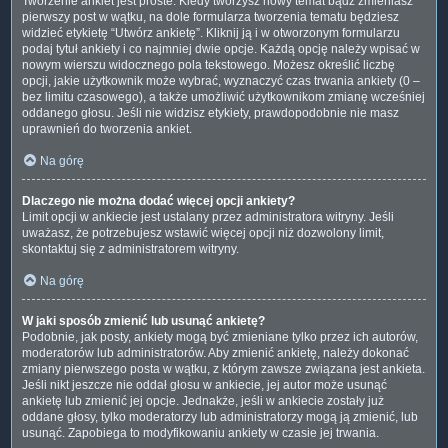
Tworzenie ankiet jest proste. Kiedy tworzysz nowy temat bądź zmieniasz
pierwszy post w wątku, na dole formularza tworzenia tematu będziesz
widzieć etykietę “Utwórz ankietę”. Kliknij ją i w otworzonym formularzu
podaj tytuł ankiety i co najmniej dwie opcje. Każdą opcję należy wpisać w
nowym wierszu widocznego pola tekstowego. Możesz określić liczbę
opcji, jakie użytkownik może wybrać, wyznaczyć czas trwania ankiety (0 –
bez limitu czasowego), a także umożliwić użytkownikom zmianę wcześniej
oddanego głosu. Jeśli nie widzisz etykiety, prawdopodobnie nie masz
uprawnień do tworzenia ankiet.
Na górę
Dlaczego nie można dodać więcej opcji ankiety?
Limit opcji w ankiecie jest ustalany przez administratora witryny. Jeśli
uważasz, że potrzebujesz wstawić więcej opcji niż dozwolony limit,
skontaktuj się z administratorem witryny.
Na górę
W jaki sposób zmienić lub usunąć ankietę?
Podobnie, jak posty, ankiety mogą być zmieniane tylko przez ich autorów,
moderatorów lub administratorów. Aby zmienić ankietę, należy dokonać
zmiany pierwszego posta w wątku, z którym zawsze związana jest ankieta.
Jeśli nikt jeszcze nie oddał głosu w ankiecie, jej autor może usunąć
ankietę lub zmienić jej opcje. Jednakże, jeśli w ankiecie zostały już
oddane głosy, tylko moderatorzy lub administratorzy mogą ją zmienić, lub
usunąć. Zapobiega to modyfikowaniu ankiety w czasie jej trwania.