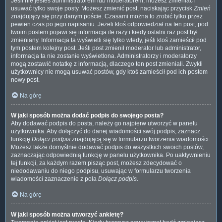
Jeśli nie jesteś administratorem lub moderatorem, możesz zmieniać i
usuwać tylko swoje posty. Możesz zmienić post, naciskając przycisk
Zmień
znajdujący się przy danym poście. Czasami można to zrobić tylko przez
pewien czas po jego napisaniu. Jeżeli ktoś odpowiedział na ten post, pod
twoim postem pojawi się informacja ile razy i kiedy ostatni raz post był
zmieniany. Informacja ta wyświetli się tylko wtedy, jeśli ktoś zamieścił pod
tym postem kolejny post. Jeśli post zmienił moderator lub administrator,
informacja ta nie zostanie wyświetlona. Administratorzy i moderatorzy
mogą zostawić notatkę z informacją, dlaczego ten post zmieniali. Zwykli
użytkownicy nie mogą usuwać postów, gdy ktoś zamieścił pod ich postem
nowy post.
Na górę
W jaki sposób można dodać podpis do swojego posta?
Aby dodawać podpis do posta, należy go najpierw utworzyć w panelu
użytkownika. Aby dołączyć do danej wiadomości swój podpis, zaznacz
funkcję
Dołącz podpis
znajdującą się w formularzu tworzenia wiadomości.
Możesz także domyślnie dodawać podpis do wszystkich swoich postów,
zaznaczając odpowiednią funkcję w panelu użytkownika. Po uaktywnieniu
tej funkcji, za każdym razem pisząc post, możesz zdecydować o
niedodawaniu do niego podpisu, usuwając w formularzu tworzenia
wiadomości zaznaczenie z pola
Dołącz podpis
.
Na górę
W jaki sposób można utworzyć ankietę?