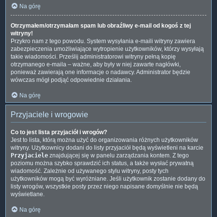
Na górę
Otrzymałem/otrzymałam spam lub obraźliwy e-mail od kogoś z tej
witryny!
Przykro nam z tego powodu. System wysyłania e-maili witryny zawiera
zabezpieczenia umożliwiające wytropienie użytkowników, którzy wysyłają
takie wiadomości. Prześlij administratorowi witryny pełną kopię
otrzymanego e-maila – ważne, aby były w niej zawarte nagłówki,
ponieważ zawierają one informacje o nadawcy. Administrator będzie
wówczas mógł podjąć odpowiednie działania.
Na górę
Przyjaciele i wrogowie
Co to jest lista przyjaciół i wrogów?
Jest to lista, którą można użyć do organizowania różnych użytkowników
witryny. Użytkownicy dodani do listy przyjaciół będą wyświetleni na karcie
Przyjaciele
znajdującej się w panelu zarządzania kontem. Z tego
poziomu można szybko sprawdzić ich status, a także wysłać prywatną
wiadomość. Zależnie od używanego stylu witryny, posty tych
użytkowników mogą być wyróżniane. Jeśli użytkownik zostanie dodany do
listy wrogów, wszystkie posty przez niego napisane domyślnie nie będą
wyświetlane.
Na górę