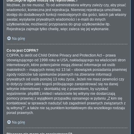
Dlaczego w ogóle muszę się rejestrować?
Możliwe, że nie musisz. To od administratora witryny zależy czy, aby pisać
wiadomości, konieczna jest rejestracja. Niemniej rejestracja umożliwia
dostęp do dodatkowych funkcji niedostępnych dla gości, takich jak własny
awatar, wysyłanie prywatnych wiadomości i e-maili do innych
użytkowników, możliwość przypisania do grup użytkowników itp.
Rejestracja zajmuje tylko chwilę, więc zaleca się jej wykonanie.
Na górę
Co to jest COPPA?
COPPA, to skrót od Child Online Privacy and Protection Act – prawa
obowiązującego od 1998 roku w USA, nakładającego na właścicieli stron
internetowych, które potencjalnie mogą zbierać informacje od osób
małoletnich – mających mniej niż 13 lat – obowiązek posiadania pisemnej
zgody rodziców lub opiekunów prawnych na zbieranie informacji
prywatnych od osób poniżej 13 roku życia. Jeżeli nie masz pewności czy
to dotyczy ciebie jako kogoś próbującego zarejestrować się na danej
witrynie internetowej – skontaktuj się z prawnikiem, by uzyskać
wyjaśnienie. phpBB Limited i właściciele tej witryny nie dostarczają
pomocy prawnej z wyjątkiem przypadku opisanego w pytaniu „Z kim się
kontaktować w sprawach nadużyć lub zagadnień prawnych związanych z
tą witryną?”, a także nie są punktem kontaktowym dla wszelkiego rodzaju
porad prawnych.
Na górę