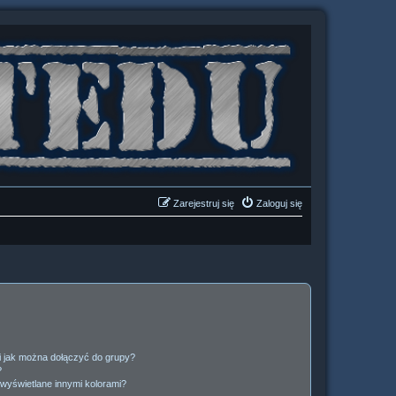
Zarejestruj się
Zaloguj się
 i jak można dołączyć do grupy?
?
wyświetlane innymi kolorami?