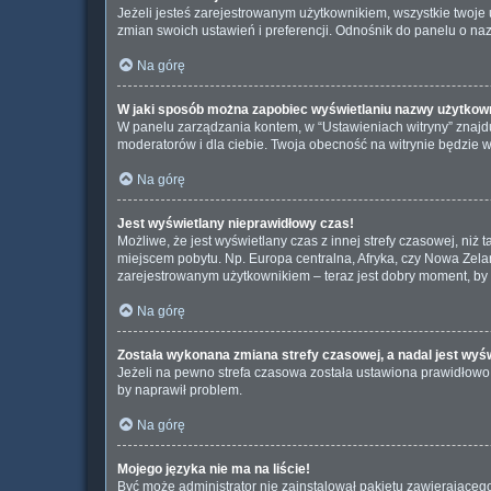
Jeżeli jesteś zarejestrowanym użytkownikiem, wszystkie twoj
zmian swoich ustawień i preferencji. Odnośnik do panelu o naz
Na górę
W jaki sposób można zapobiec wyświetlaniu nazwy użytkown
W panelu zarządzania kontem, w “Ustawieniach witryny” znajdu
moderatorów i dla ciebie. Twoja obecność na witrynie będzie 
Na górę
Jest wyświetlany nieprawidłowy czas!
Możliwe, że jest wyświetlany czas z innej strefy czasowej, niż 
miejscem pobytu. Np. Europa centralna, Afryka, czy Nowa Zelan
zarejestrowanym użytkownikiem – teraz jest dobry moment, by 
Na górę
Została wykonana zmiana strefy czasowej, a nadal jest wyś
Jeżeli na pewno strefa czasowa została ustawiona prawidłowo, 
by naprawił problem.
Na górę
Mojego języka nie ma na liście!
Być może administrator nie zainstalował pakietu zawierającego