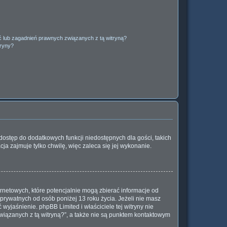
 lub zagadnień prawnych związanych z tą witryną?
tryny?
a dostęp do dodatkowych funkcji niedostępnych dla gości, takich
ja zajmuje tylko chwilę, więc zaleca się jej wykonanie.
rnetowych, które potencjalnie mogą zbierać informacje od
prywatnych od osób poniżej 13 roku życia. Jeżeli nie masz
wyjaśnienie. phpBB Limited i właściciele tej witryny nie
iązanych z tą witryną?”, a także nie są punktem kontaktowym