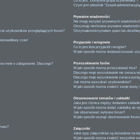
Co to jest “Domyślna grupa użytkownika”?
Czym jest odnośnik “Zespół administracyjn
Prywatne wiadomości
Nie mogę wysyłać prywatnych wiadomości!
Otrzymuję niechciane prywatne wiadomości
ście użytkowników przeglądających forum?
Otrzymałem/otrzymałam spam lub obraźliwy 
ieprawidłowy czas!
Przyjaciele i wrogowie
Co to jest lista przyjaciół i wrogów?
W jaki sposób można dodawać/usuwać użytk
Przeszukiwanie forów
osi mnie o zalogowanie. Dlaczego?
W jaki sposób można przeszukiwać fora?
Dlaczego moje wyszukiwanie nie zwraca w
Dlaczego moje wyszukiwanie zwraca pustą 
Jak można wyszukać użytkowników?
W jaki sposób można znaleźć swoje posty i
Obserwowanie tematów i zakładki
Jaka jest różnica między dodaniem zakład
W jaki sposób można dodać zakładkę do w
Jak obserwować wybrane forum?
W jaki sposób usunąć obserwowanie forum
ematu?
Załączniki
Jakie typy załączników są dozwolone na tej
W jaki sposób można znaleźć wszystkie swo