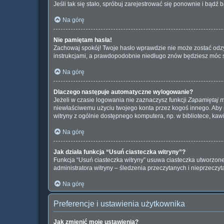
Jeśli tak się stało, spróbuj zarejestrować się ponownie i bą
Na górę
Nie pamiętam hasła!
Zachowaj spokój! Twoje hasło wprawdzie nie może zostać odzys
instrukcjami, a prawdopodobnie niedługo znów będziesz móc 
Na górę
Dlaczego następuje automatyczne wylogowanie?
Jeżeli w czasie logowania nie zaznaczysz funkcji
Zapamiętaj 
niewłaściwemu użyciu twojego konta przez kogoś innego. Ab
witryny z ogólnie dostępnego komputera, np. w bibliotece, kawiar
Na górę
Jak działa funkcja “Usuń ciasteczka witryny”?
Funkcja “Usuń ciasteczka witryny” usuwa ciasteczka utworzone 
administratora witryny – śledzenia przeczytanych i nieprzec
Na górę
Preferencje i ustawienia użytkownika
Jak zmienić moje ustawienia?