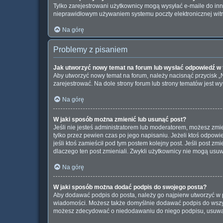
Tylko zarejestrowani użytkownicy mogą wysyłać e-maile do inny
nieprawidłowym używaniem systemu poczty elektronicznej wi
Na górę
Problemy z pisaniem
Jak utworzyć nowy temat na forum lub wysłać odpowiedź w
Aby utworzyć nowy temat na forum, należy nacisnąć przycisk 
zarejestrować. Na dole strony forum lub strony tematów jest 
Na górę
W jaki sposób można zmienić lub usunąć post?
Jeśli nie jesteś administratorem lub moderatorem, możesz zmie
tylko przez pewien czas po jego napisaniu. Jeżeli ktoś odpowiedz
jeśli ktoś zamieścił pod tym postem kolejny post. Jeśli post zm
dlaczego ten post zmieniali. Zwykli użytkownicy nie mogą usu
Na górę
W jaki sposób można dodać podpis do swojego posta?
Aby dodawać podpis do posta, należy go najpierw utworzyć w 
wiadomości. Możesz także domyślnie dodawać podpis do wszyst
możesz zdecydować o niedodawaniu do niego podpisu, usuwaj