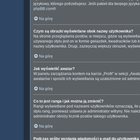
językowy, którego potrzebujesz. Jeśli pakiet dla twojego język
phpBB.com
®
Na górę
Czym są obrazki wyświetlane obok nazwy użytkownika?
Na stronie przeglądania postów, w miejscu, gdzie są wyświetl
używanego stylu jest on w formie gwiazdek, kwadracików lub kro
nazwy użytkownika. Drugi, zazwyczaj większy obrazek, wyświet
Na górę
Jak wyświetlić awatar?
W panelu zarządzania kontem na karcie „Profil” w sekcji „Awat
awatarów i sposób ich wyświetlania są uzależnione od administ
Na górę
Co to jest ranga i jak można ją zmienić?
Rangi wyświetlane pod nazwami użytkowników oznaczają, ile p
stylu rang, ponieważ ustawia je administrator witryny. Nie nale
administrator obniży licznik postów takiego użytkownika.
Na górę
Podczas próby wysłania wiadomości e-mail do użytkownika 