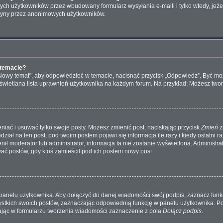
ch użytkowników przez wbudowany formularz wysyłania e-maili i tylko wtedy, jeżeli
tryny przez anonimowych użytkowników.
 temacie?
„Nowy temat”, aby odpowiedzieć w temacie, nacisnąć przycisk „Odpowiedz”. Być m
wyświetlana lista uprawnień użytkownika na każdym forum. Na przykład: Możesz two
niać i usuwać tylko swoje posty. Możesz zmienić post, naciskając przycisk
Zmień
z
iał na ten post, pod twoim postem pojawi się informacja ile razy i kiedy ostatni raz
ienił moderator lub administrator, informacja ta nie zostanie wyświetlona. Administr
wać postów, gdy ktoś zamieścił pod ich postem nowy post.
panelu użytkownika. Aby dołączyć do danej wiadomości swój podpis, zaznacz fun
kich swoich postów, zaznaczając odpowiednią funkcję w panelu użytkownika. Po u
ąc w formularzu tworzenia wiadomości zaznaczenie z pola
Dołącz podpis
.