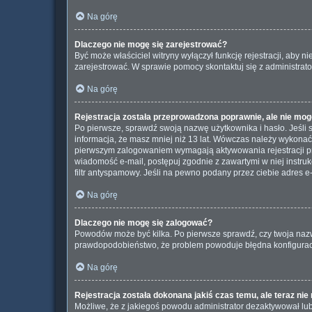
Na górę
Dlaczego nie mogę się zarejestrować?
Być może właściciel witryny wyłączył funkcję rejestracji, aby 
zarejestrować. W sprawie pomocy skontaktuj się z administrato
Na górę
Rejestracja została przeprowadzona poprawnie, ale nie mog
Po pierwsze, sprawdź swoją nazwę użytkownika i hasło. Jeśli 
informacja, że masz mniej niż 13 lat. Wówczas należy wykonać i
pierwszym zalogowaniem wymagają aktywowania rejestracji przez
wiadomość e-mail, postępuj zgodnie z zawartymi w niej instru
filtr antyspamowy. Jeśli na pewno podany przez ciebie adres e-
Na górę
Dlaczego nie mogę się zalogować?
Powodów może być kilka. Po pierwsze sprawdź, czy twoja nazwa u
prawdopodobieństwo, że problem powoduje błędna konfiguracja w
Na górę
Rejestracja została dokonana jakiś czas temu, ale teraz ni
Możliwe, że z jakiegoś powodu administrator dezaktywował lub 