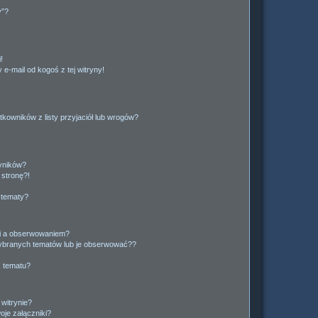
y”?
!
e-mail od kogoś z tej witryny!
owników z listy przyjaciół lub wrogów?
yników?
stronę?!
 tematy?
ki a obserwowaniem?
ybranych tematów lub je obserwować??
, tematu?
 witrynie?
je załączniki?