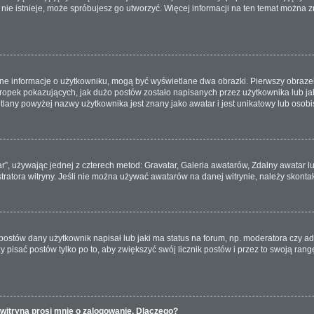
a nie istnieje, może spróbujesz go utworzyć. Więcej informacji na ten temat można 
ane informacje o użytkowniku, mogą być wyświetlane dwa obrazki. Pierwszy obrazek
pek pokazujących, jak dużo postów zostało napisanych przez użytkownika lub jaki j
lany powyżej nazwy użytkownika jest znany jako awatar i jest unikatowy lub osobi
ar”, używając jednej z czterech metod: Gravatar, Galeria awatarów, Zdalny awatar 
ratora witryny. Jeśli nie można używać awatarów na danej witrynie, należy skontak
ostów dany użytkownik napisał lub jaki ma status na forum, np. moderatora czy a
ży pisać postów tylko po to, aby zwiększyć swój licznik postów i przez to swoją rangę
witryna prosi mnie o zalogowanie. Dlaczego?