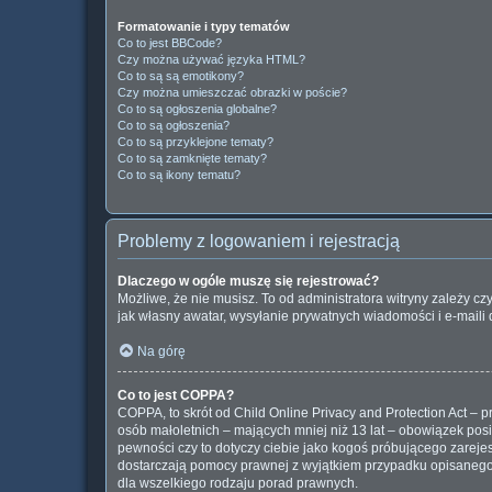
Formatowanie i typy tematów
Co to jest BBCode?
Czy można używać języka HTML?
Co to są są emotikony?
Czy można umieszczać obrazki w poście?
Co to są ogłoszenia globalne?
Co to są ogłoszenia?
Co to są przyklejone tematy?
Co to są zamknięte tematy?
Co to są ikony tematu?
Problemy z logowaniem i rejestracją
Dlaczego w ogóle muszę się rejestrować?
Możliwe, że nie musisz. To od administratora witryny zależy cz
jak własny awatar, wysyłanie prywatnych wiadomości i e-maili 
Na górę
Co to jest COPPA?
COPPA, to skrót od Child Online Privacy and Protection Act –
osób małoletnich – mających mniej niż 13 lat – obowiązek pos
pewności czy to dotyczy ciebie jako kogoś próbującego zarejest
dostarczają pomocy prawnej z wyjątkiem przypadku opisanego 
dla wszelkiego rodzaju porad prawnych.