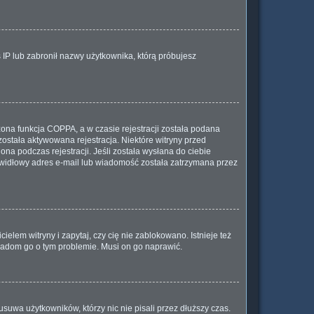
s IP lub zabronił nazwy użytkownika, którą próbujesz
ona funkcja COPPA, a w czasie rejestracji została podana
została aktywowana rejestracja. Niektóre witryny przed
na podczas rejestracji. Jeśli została wysłana do ciebie
rawidłowy adres e-mail lub wiadomość została zatrzymana przez
elem witryny i zapytaj, czy cię nie zablokowano. Istnieje też
wiadom go o tym problemie. Musi on go naprawić.
suwa użytkowników, którzy nic nie pisali przez dłuższy czas.