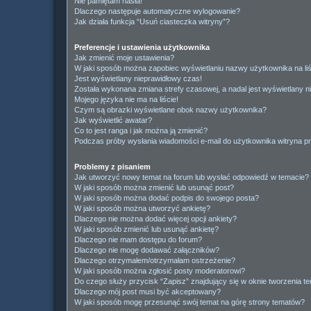
Nie pamiętam hasła!
Dlaczego następuje automatyczne wylogowanie?
Jak działa funkcja “Usuń ciasteczka witryny”?
Preferencje i ustawienia użytkownika
Jak zmienić moje ustawienia?
W jaki sposób można zapobiec wyświetlaniu nazwy użytkownika na li
Jest wyświetlany nieprawidłowy czas!
Została wykonana zmiana strefy czasowej, a nadal jest wyświetlany n
Mojego języka nie ma na liście!
Czym są obrazki wyświetlane obok nazwy użytkownika?
Jak wyświetlić awatar?
Co to jest ranga i jak można ją zmienić?
Podczas próby wysłania wiadomości e-mail do użytkownika witryna pr
Problemy z pisaniem
Jak utworzyć nowy temat na forum lub wysłać odpowiedź w temacie?
W jaki sposób można zmienić lub usunąć post?
W jaki sposób można dodać podpis do swojego posta?
W jaki sposób można utworzyć ankietę?
Dlaczego nie można dodać więcej opcji ankiety?
W jaki sposób zmienić lub usunąć ankietę?
Dlaczego nie mam dostępu do forum?
Dlaczego nie mogę dodawać załączników?
Dlaczego otrzymałem/otrzymałam ostrzeżenie?
W jaki sposób można zgłosić posty moderatorowi?
Do czego służy przycisk “Zapisz” znajdujący się w oknie tworzenia t
Dlaczego mój post musi być akceptowany?
W jaki sposób mogę przesunąć swój temat na górę strony tematów?