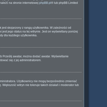
znaleźć na stronie internetowej
phpBB.pl
® lub phpBB Limited
 jest skojarzony z rangą użytkownika. W zależności od
est jego status na tej witrynie. Jest on wyświetlany poniżej
sty dla każdego użytkownika.
lub Prześlij awatar, można dodać awatar. Wyświetlanie
tować się z jej administratorem.
dministratora. Użytkownicy nie mogą bezpośrednio zmieniać
. Większość witryn nie toleruje takich działań i moderator lub