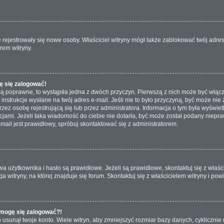
nie rejestrowały się nowe osoby. Właściciel witryny mógł także zablokować twój adre
rem witryny.
ę się zalogować!
są poprawne, to wystąpiła jedna z dwóch przyczyn. Pierwszą z nich może być włącz
nstrukcje wysłane na twój adres e-mail. Jeśli nie to było przyczyną, być może nie 
 osobę rejestrującą się lub przez administratora. Informacja o tym była wyświetlo
kcjami. Jeżeli taka wiadomość do ciebie nie dotarła, być może został podany niep
mail jest prawidłowy, spróbuj skontaktować się z administratorem.
żytkownika i hasło są prawidłowe. Jeżeli są prawidłowe, skontaktuj się z właścici
itryny, na której znajduje się forum. Skontaktuj się z właścicielem witryny i po
e mogę się zalogować?!
usunął twoje konto. Wiele witryn, aby zmniejszyć rozmiar bazy danych, cyklicznie u