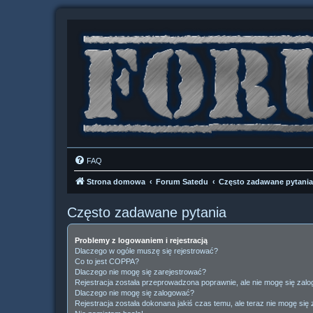
FAQ
Strona domowa
Forum Satedu
Często zadawane pytania
Często zadawane pytania
Problemy z logowaniem i rejestracją
Dlaczego w ogóle muszę się rejestrować?
Co to jest COPPA?
Dlaczego nie mogę się zarejestrować?
Rejestracja została przeprowadzona poprawnie, ale nie mogę się zal
Dlaczego nie mogę się zalogować?
Rejestracja została dokonana jakiś czas temu, ale teraz nie mogę się