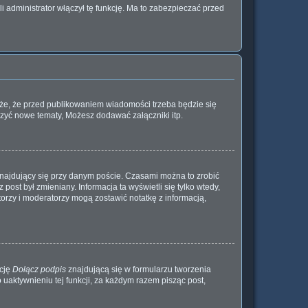
 administrator włączył tę funkcję. Ma to zabezpieczać przed
oże, że przed publikowaniem wiadomości trzeba będzie się
rzyć nowe tematy, Możesz dodawać załączniki itp.
najdujący się przy danym poście. Czasami można to zrobić
 post był zmieniany. Informacja ta wyświetli się tylko wtedy,
atorzy i moderatorzy mogą zostawić notatkę z informacją,
kcję
Dołącz podpis
znajdującą się w formularzu tworzenia
aktywnieniu tej funkcji, za każdym razem pisząc post,