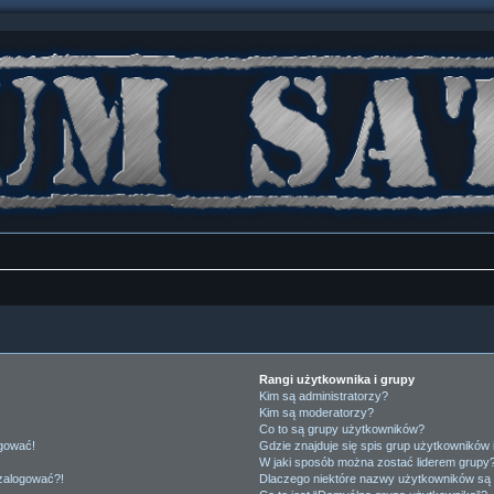
Rangi użytkownika i grupy
Kim są administratorzy?
Kim są moderatorzy?
Co to są grupy użytkowników?
ogować!
Gdzie znajduje się spis grup użytkowników
W jaki sposób można zostać liderem grupy
 zalogować?!
Dlaczego niektóre nazwy użytkowników są 