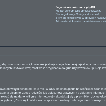
Zagadnienia związane z phpBB
Kto jest autorem tego oprogramowania?
Dlaczego funkcja X nie jest dostępna?
Z kim się kontaktować w sprawach nadużyć
Jak nawiązać kontakt z administratorem wi
y, aby pisać wiadomości, konieczna jest rejestracja. Niemniej rejestracja umożliwi
do innych użytkowników, możliwość przypisania do grup użytkowników itp. Rejestrac
 prawa obowiązującego od 1998 roku w USA, nakładającego na właścicieli stron inte
iadania pisemnej zgody rodziców lub opiekunów prawnych na zbieranie informacji 
rować się na danej witrynie internetowej – skontaktuj się z prawnikiem, by uzyskać 
w pytaniu „Z kim się kontaktować w sprawach nadużyć lub zagadnień prawnych zw