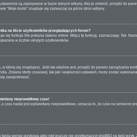
e ustawienia są zapisywane w bazie danych witryny. Aby je zmienić, przejdź do p
wie “Moje konto” znajduje się zazwyczaj na górze stron witryny.
ika na liście użytkowników przeglądających forum?
je się funkcja
Nie pokazuj statusu online
. Włącz tę funkcję, zaznaczając
Tak
. Nazw
wykazana w liczbie ukrytych użytkowników.
ta, w której się znajdujesz. Jeśli tak właśnie jest, przejdź do panelu zarządzania k
dia. Zmiana strefy czasowej, tak jak i większości ustawień, może zostać wykonana 
się zarejestrować.
wietlany nieprawidłowy czas!
a czas nadal jest wyświetlany nieprawidłowo, oznacza to, że czas na serwerze jes
 twoją wersję językową albo nikt jeszcze nie przetłumaczył phpBB3 na twój język. 