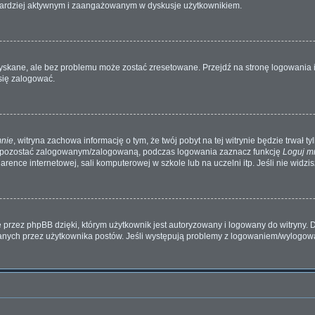
dź bardziej aktywnym i zaangażowanym w dyskusje użytkownikiem.
kane, ale bez problemu może zostać zresetowane. Przejdź na stronę logowania i 
się zalogować.
mnie
, witryna zachowa informację o tym, że twój pobyt na tej witrynie będzie trwał t
y pozostać zalogowanym/zalogowaną, podczas logowania zaznacz funkcję
Loguj m
ence internetowej, sali komputerowej w szkole lub na uczelni itp. Jeśli nie widzisz 
przez phpBB dzięki, którym użytkownik jest autoryzowany i logowany do witryny. D
zytanych przez użytkownika postów. Jeśli występują problemy z logowaniem/wylogo