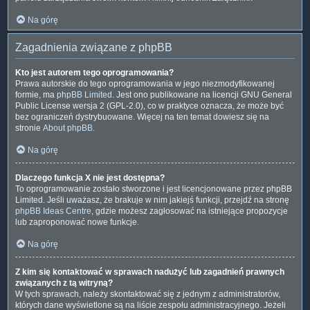
Na górę
Zagadnienia związane z phpBB
Kto jest autorem tego oprogramowania?
Prawa autorskie do tego oprogramowania w jego niezmodyfikowanej
formie, ma
phpBB Limited
. Jest ono publikowane na licencji GNU General
Public License wersja 2 (GPL-2.0), co w praktyce oznacza, że może być
bez ograniczeń dystrybuowane. Więcej na ten temat dowiesz się na
stronie
About phpBB
.
Na górę
Dlaczego funkcja X nie jest dostępna?
To oprogramowanie zostało stworzone i jest licencjonowane przez phpBB
Limited. Jeśli uważasz, że brakuje w nim jakiejś funkcji, przejdź na stronę
phpBB Ideas Centre
, gdzie możesz zagłosować na istniejące propozycje
lub zaproponować nowe funkcje.
Na górę
Z kim się kontaktować w sprawach nadużyć lub zagadnień prawnych
związanych z tą witryną?
W tych sprawach, należy skontaktować się z jednym z administratorów,
których dane wyświetlone są na liście zespołu administracyjnego. Jeżeli