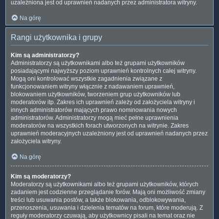
uzależniona jest od uprawnień nadanych przez administratora witryny.
Na górę
Rangi użytkownika i grupy
Kim są administratorzy?
Administratorzy są użytkownikami albo też grupami użytkowników
posiadającymi najwyższy poziom uprawnień kontrolnych całej witryny.
Mogą oni kontrolować wszystkie zagadnienia związane z
funkcjonowaniem witryny włącznie z nadawaniem uprawnień,
blokowaniem użytkowników, tworzeniem grup użytkowników lub
moderatorów itp. Zakres ich uprawnień zależy od założyciela witryny i
innych administratorów mających prawo nominowania nowych
administratorów. Administratorzy mogą mieć pełne uprawnienia
moderatorów na wszystkich forach utworzonych na witrynie. Zakres
uprawnień moderacyjnych uzależniony jest od uprawnień nadanych przez
założyciela witryny.
Na górę
Kim są moderatorzy?
Moderatorzy są użytkownikami albo też grupami użytkowników, których
zadaniem jest codzienne przeglądanie forów. Mają oni możliwość zmiany
treści lub usuwania postów, a także blokowania, odblokowywania,
przenoszenia, usuwania i dzielenia tematów na forum, które moderują. Z
reguły moderatorzy czuwają, aby użytkownicy pisali na temat oraz nie