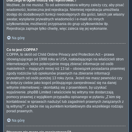
Dlaczego w ogóle muszę się rejestrować?
Możliwe, że nie musisz. To od administratora witryny zależy czy, aby pisać
wiadomości, konieczna jest rejestracja. Niemniej rejestracja umożliwia
dostęp do dodatkowych funkcji niedostępnych dla gości, takich jak własny
awatar, wysyłanie prywatnych wiadomości i e-maili do innych
użytkowników, możliwość przypisania do grup użytkowników itp.
Rejestracja zajmuje tylko chwilę, więc zaleca się jej wykonanie.
Na górę
Co to jest COPPA?
COPPA, to skrót od Child Online Privacy and Protection Act – prawa
obowiązującego od 1998 roku w USA, nakładającego na właścicieli stron
internetowych, które potencjalnie mogą zbierać informacje od osób
małoletnich – mających mniej niż 13 lat – obowiązek posiadania pisemnej
zgody rodziców lub opiekunów prawnych na zbieranie informacji
prywatnych od osób poniżej 13 roku życia. Jeżeli nie masz pewności czy
to dotyczy ciebie jako kogoś próbującego zarejestrować się na danej
witrynie internetowej – skontaktuj się z prawnikiem, by uzyskać
wyjaśnienie. phpBB Limited i właściciele tej witryny nie dostarczają
pomocy prawnej z wyjątkiem przypadku opisanego w pytaniu „Z kim się
kontaktować w sprawach nadużyć lub zagadnień prawnych związanych z
tą witryną?”, a także nie są punktem kontaktowym dla wszelkiego rodzaju
porad prawnych.
Na górę