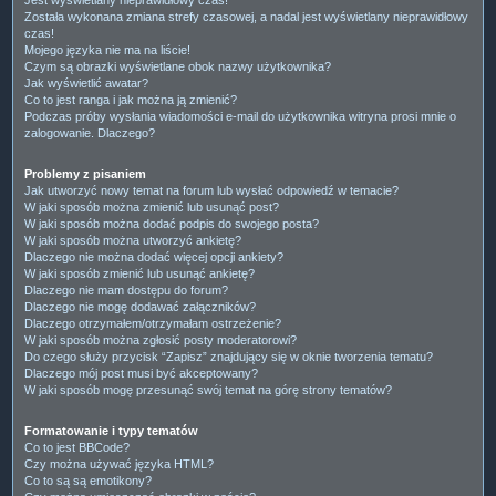
Została wykonana zmiana strefy czasowej, a nadal jest wyświetlany nieprawidłowy
czas!
Mojego języka nie ma na liście!
Czym są obrazki wyświetlane obok nazwy użytkownika?
Jak wyświetlić awatar?
Co to jest ranga i jak można ją zmienić?
Podczas próby wysłania wiadomości e-mail do użytkownika witryna prosi mnie o
zalogowanie. Dlaczego?
Problemy z pisaniem
Jak utworzyć nowy temat na forum lub wysłać odpowiedź w temacie?
W jaki sposób można zmienić lub usunąć post?
W jaki sposób można dodać podpis do swojego posta?
W jaki sposób można utworzyć ankietę?
Dlaczego nie można dodać więcej opcji ankiety?
W jaki sposób zmienić lub usunąć ankietę?
Dlaczego nie mam dostępu do forum?
Dlaczego nie mogę dodawać załączników?
Dlaczego otrzymałem/otrzymałam ostrzeżenie?
W jaki sposób można zgłosić posty moderatorowi?
Do czego służy przycisk “Zapisz” znajdujący się w oknie tworzenia tematu?
Dlaczego mój post musi być akceptowany?
W jaki sposób mogę przesunąć swój temat na górę strony tematów?
Formatowanie i typy tematów
Co to jest BBCode?
Czy można używać języka HTML?
Co to są są emotikony?