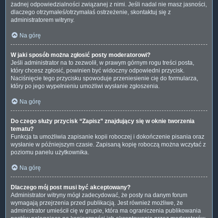
żadnej odpowiedzialności związanej z nimi. Jeśli nadal nie masz jasności,
dlaczego otrzymałeś/otrzymałaś ostrzeżenie, skontaktuj się z
administratorem witryny.
Na górę
W jaki sposób można zgłosić posty moderatorowi?
Jeśli administrator na to zezwolił, w prawym górnym rogu treści posta,
który chcesz zgłosić, powinien być widoczny odpowiedni przycisk.
Naciśnięcie tego przycisku spowoduje przeniesienie cię do formularza,
który po jego wypełnieniu umożliwi wysłanie zgłoszenia.
Na górę
Do czego służy przycisk “Zapisz” znajdujący się w oknie tworzenia
tematu?
Funkcja ta umożliwia zapisanie kopii roboczej i dokończenie pisania oraz
wysłanie w późniejszym czasie. Zapisaną kopię roboczą można wczytać z
poziomu panelu użytkownika.
Na górę
Dlaczego mój post musi być akceptowany?
Administrator witryny mógł zadecydować, że posty na danym forum
wymagają przejrzenia przed publikacją. Jest również możliwe, że
administrator umieścił cię w grupie, która ma ograniczenia publikowania