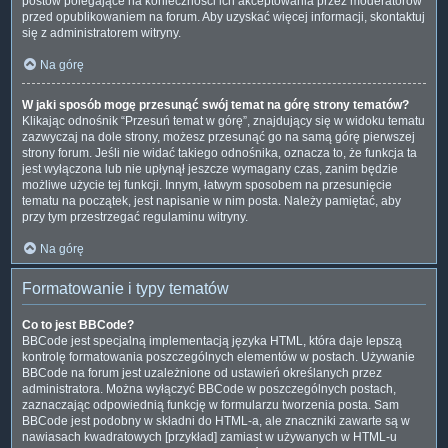
postów polegające na konieczności ich akceptowania przez moderatorów
przed opublikowaniem na forum. Aby uzyskać więcej informacji, skontaktuj
się z administratorem witryny.
Na górę
W jaki sposób mogę przesunąć swój temat na górę strony tematów?
Klikając odnośnik “Przesuń temat w górę”, znajdujący się w widoku tematu
zazwyczaj na dole strony, możesz przesunąć go na samą górę pierwszej
strony forum. Jeśli nie widać takiego odnośnika, oznacza to, że funkcja ta
jest wyłączona lub nie upłynął jeszcze wymagany czas, zanim będzie
możliwe użycie tej funkcji. Innym, łatwym sposobem na przesunięcie
tematu na początek, jest napisanie w nim posta. Należy pamiętać, aby
przy tym przestrzegać regulaminu witryny.
Na górę
Formatowanie i typy tematów
Co to jest BBCode?
BBCode jest specjalną implementacją języka HTML, która daje lepszą
kontrolę formatowania poszczególnych elementów w postach. Używanie
BBCode na forum jest uzależnione od ustawień określanych przez
administratora. Można wyłączyć BBCode w poszczególnych postach,
zaznaczając odpowiednią funkcję w formularzu tworzenia posta. Sam
BBCode jest podobny w składni do HTML-a, ale znaczniki zawarte są w
nawiasach kwadratowych [przykład] zamiast w używanych w HTML-u