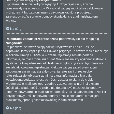
Dlaczego nie mogę się zarejestrować?
Być może właściciel witryny wyłączył funkcję rejestracji, aby nie
rejestrowały się nowe osoby. Właściciel witryny mógł także zablokować
twój adres IP lub zabronił nazwy użytkownika, którą próbujesz
zarejestrować. W sprawie pomocy skontaktuj się z administratorem
witryny.
Na górę
Rejestracja została przeprowadzona poprawnie, ale nie mogę się
zalogować!
Po pierwsze, sprawdź swoją nazwę użytkownika i hasło. Jeśli są
poprawne, to wystąpiła jedna z dwóch przyczyn. Pierwszą z nich może być
włączona funkcja COPPA, a w czasie rejestracji została podana
informacja, że masz mniej niż 13 lat. Wówczas należy wykonać instrukcje
wysłane na twój adres e-mail. Jeśli nie to było przyczyną, być może nie
została aktywowana rejestracja. Niektóre witryny przed pierwszym
zalogowaniem wymagają aktywowania rejestracji przez osobę
rejestrującą się lub przez administratora. Informacja o tym była
wyświetlona podczas rejestracji. Jeśli została wysłana do ciebie
wiadomość e-mail, postępuj zgodnie z zawartymi w niej instrukcjami.
Jeżeli taka wiadomość do ciebie nie dotarła, być może został podany
nieprawidłowy adres e-mail lub wiadomość została zatrzymana przez filtr
antyspamowy. Jeśli na pewno podany przez ciebie adres e-mail jest
prawidłowy, spróbuj skontaktować się z administratorem.
Na górę