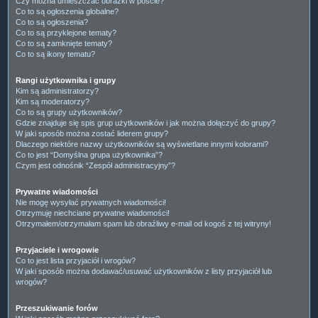
Czy można umieszczać obrazki w poście?
Co to są ogłoszenia globalne?
Co to są ogłoszenia?
Co to są przyklejone tematy?
Co to są zamknięte tematy?
Co to są ikony tematu?
Rangi użytkownika i grupy
Kim są administratorzy?
Kim są moderatorzy?
Co to są grupy użytkowników?
Gdzie znajduje się spis grup użytkowników i jak można dołączyć do grupy?
W jaki sposób można zostać liderem grupy?
Dlaczego niektóre nazwy użytkowników są wyświetlane innymi kolorami?
Co to jest “Domyślna grupa użytkownika”?
Czym jest odnośnik “Zespół administracyjny”?
Prywatne wiadomości
Nie mogę wysyłać prywatnych wiadomości!
Otrzymuję niechciane prywatne wiadomości!
Otrzymałem/otrzymałam spam lub obraźliwy e-mail od kogoś z tej witryny!
Przyjaciele i wrogowie
Co to jest lista przyjaciół i wrogów?
W jaki sposób można dodawać/usuwać użytkowników z listy przyjaciół lub
wrogów?
Przeszukiwanie forów