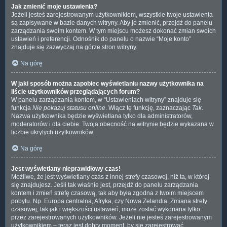
Jak zmienić moje ustawienia?
Jeżeli jesteś zarejestrowanym użytkownikiem, wszystkie twoje ustawienia
są zapisywane w bazie danych witryny. Aby je zmienić, przejdź do panelu
zarządzania swoim kontem. W tym miejscu możesz dokonać zmian swoich
ustawień i preferencji. Odnośnik do panelu o nazwie “Moje konto”
znajduje się zazwyczaj na górze stron witryny.
Na górę
W jaki sposób można zapobiec wyświetlaniu nazwy użytkownika na
liście użytkowników przeglądających forum?
W panelu zarządzania kontem, w “Ustawieniach witryny” znajduje się
funkcja
Nie pokazuj statusu online
. Włącz tę funkcję, zaznaczając
Tak
.
Nazwa użytkownika będzie wyświetlana tylko dla administratorów,
moderatorów i dla ciebie. Twoja obecność na witrynie będzie wykazana w
liczbie ukrytych użytkowników.
Na górę
Jest wyświetlany nieprawidłowy czas!
Możliwe, że jest wyświetlany czas z innej strefy czasowej, niż ta, w której
się znajdujesz. Jeśli tak właśnie jest, przejdź do panelu zarządzania
kontem i zmień strefę czasową, tak aby była zgodna z twoim miejscem
pobytu. Np. Europa centralna, Afryka, czy Nowa Zelandia. Zmiana strefy
czasowej, tak jak i większości ustawień, może zostać wykonana tylko
przez zarejestrowanych użytkowników. Jeżeli nie jesteś zarejestrowanym
użytkownikiem – teraz jest dobry moment, by się zarejestrować.