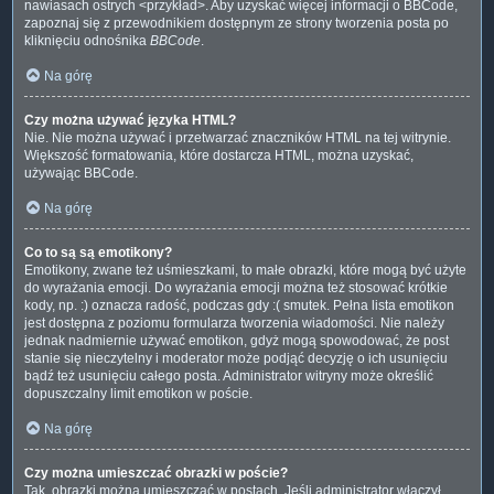
nawiasach ostrych <przykład>. Aby uzyskać więcej informacji o BBCode,
zapoznaj się z przewodnikiem dostępnym ze strony tworzenia posta po
kliknięciu odnośnika
BBCode
.
Na górę
Czy można używać języka HTML?
Nie. Nie można używać i przetwarzać znaczników HTML na tej witrynie.
Większość formatowania, które dostarcza HTML, można uzyskać,
używając BBCode.
Na górę
Co to są są emotikony?
Emotikony, zwane też uśmieszkami, to małe obrazki, które mogą być użyte
do wyrażania emocji. Do wyrażania emocji można też stosować krótkie
kody, np. :) oznacza radość, podczas gdy :( smutek. Pełna lista emotikon
jest dostępna z poziomu formularza tworzenia wiadomości. Nie należy
jednak nadmiernie używać emotikon, gdyż mogą spowodować, że post
stanie się nieczytelny i moderator może podjąć decyzję o ich usunięciu
bądź też usunięciu całego posta. Administrator witryny może określić
dopuszczalny limit emotikon w poście.
Na górę
Czy można umieszczać obrazki w poście?
Tak, obrazki można umieszczać w postach. Jeśli administrator włączył