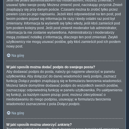
Jeśli nie jesteś administratorem lub moderatorem, możesz zmieniać i
usuwać tylko swoje posty. Możesz zmienić post, naciskając przycisk
Zmień
znajdujący się przy danym poście. Czasami można to zrobić tylko przez
pewien czas po jego napisaniu. Jeżeli ktoś odpowiedział na ten post, pod
twoim postem pojawi się informacja ile razy i kiedy ostatni raz post był
zmieniany. Informacja ta wyświetli się tylko wtedy, jeśli ktoś zamieścił pod
tym postem kolejny post. Jeśli post zmienił moderator lub administrator,
informacja ta nie zostanie wyświetlona. Administratorzy i moderatorzy
mogą zostawić notatkę z informacją, dlaczego ten post zmieniali. Zwykli
użytkownicy nie mogą usuwać postów, gdy ktoś zamieścił pod ich postem
nowy post.
Na górę
W jaki sposób można dodać podpis do swojego posta?
Aby dodawać podpis do posta, należy go najpierw utworzyć w panelu
użytkownika. Aby dołączyć do danej wiadomości swój podpis, zaznacz
funkcję
Dołącz podpis
znajdującą się w formularzu tworzenia wiadomości.
Możesz także domyślnie dodawać podpis do wszystkich swoich postów,
zaznaczając odpowiednią funkcję w panelu użytkownika. Po uaktywnieniu
tej funkcji, za każdym razem pisząc post, możesz zdecydować o
niedodawaniu do niego podpisu, usuwając w formularzu tworzenia
wiadomości zaznaczenie z pola
Dołącz podpis
.
Na górę
W jaki sposób można utworzyć ankietę?