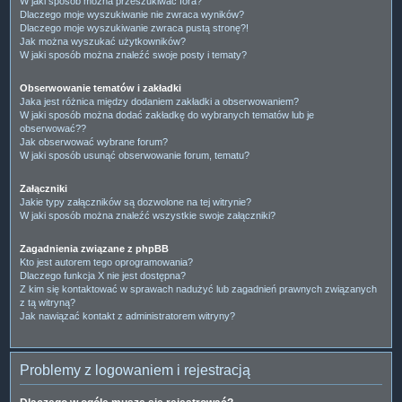
W jaki sposób można przeszukiwać fora?
Dlaczego moje wyszukiwanie nie zwraca wyników?
Dlaczego moje wyszukiwanie zwraca pustą stronę?!
Jak można wyszukać użytkowników?
W jaki sposób można znaleźć swoje posty i tematy?
Obserwowanie tematów i zakładki
Jaka jest różnica między dodaniem zakładki a obserwowaniem?
W jaki sposób można dodać zakładkę do wybranych tematów lub je
obserwować??
Jak obserwować wybrane forum?
W jaki sposób usunąć obserwowanie forum, tematu?
Załączniki
Jakie typy załączników są dozwolone na tej witrynie?
W jaki sposób można znaleźć wszystkie swoje załączniki?
Zagadnienia związane z phpBB
Kto jest autorem tego oprogramowania?
Dlaczego funkcja X nie jest dostępna?
Z kim się kontaktować w sprawach nadużyć lub zagadnień prawnych związanych
z tą witryną?
Jak nawiązać kontakt z administratorem witryny?
Problemy z logowaniem i rejestracją