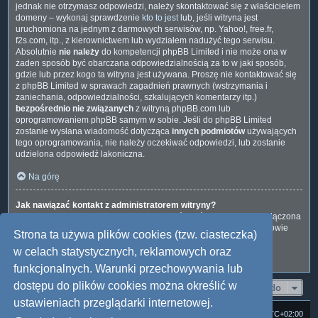
jednak nie otrzymasz odpowiedzi, należy skontaktować się z właścicielem
domeny – wykonaj sprawdzenie
kto to jest
lub, jeśli witryna jest
uruchomiona na jednym z darmowych serwisów, np. Yahoo!, free.fr,
f2s.com, itp., z kierownictwem lub wydziałem nadużyć tego serwisu.
Absolutnie
nie należy
do kompetencji phpBB Limited i nie może ona w
żaden sposób być obarczana odpowiedzialnością za to w jaki sposób,
gdzie lub przez kogo ta witryna jest używana. Proszę nie kontaktować się
z phpBB Limited w sprawach zagadnień prawnych (wstrzymania i
zaniechania, odpowiedzialności, szkalujących komentarzy itp.)
bezpośrednio nie związanych
z witryną phpBB.com lub
oprogramowaniem phpBB samym w sobie. Jeśli do phpBB Limited
zostanie wysłana wiadomość dotycząca
innych podmiotów
używających
tego oprogramowania, nie należy oczekiwać odpowiedzi, lub zostanie
udzielona odpowiedź lakoniczna.
Na górę
Jak nawiązać kontakt z administratorem witryny?
Wszyscy użytkownicy witryny mogą używać – jeśli funkcja ta jest włączona
przez administratora witryny – formularza „Kontakt z nami”. Członkowie
Strona ta używa plików cookies (tzw. ciasteczka)
witryny mogą także używać odnośnika „Zespół administracyjny”.
w celach statystycznych, reklamowych oraz
Na górę
funkcjonalnych. Warunki przechowywania lub
dostępu do plików cookies można określić w
Przejdź do
ustawieniach przeglądarki internetowej.
Strona domowa
Forum Satedu
Strefa czasowa
UTC+02:00