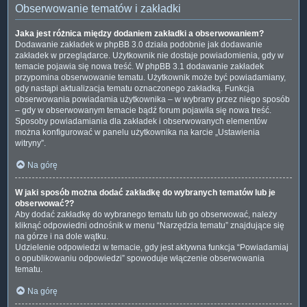
Obserwowanie tematów i zakładki
Jaka jest różnica między dodaniem zakładki a obserwowaniem?
Dodawanie zakładek w phpBB 3.0 działa podobnie jak dodawanie
zakładek w przeglądarce. Użytkownik nie dostaje powiadomienia, gdy w
temacie pojawia się nowa treść. W phpBB 3.1 dodawanie zakładek
przypomina obserwowanie tematu. Użytkownik może być powiadamiany,
gdy nastąpi aktualizacja tematu oznaczonego zakładką. Funkcja
obserwowania powiadamia użytkownika – w wybrany przez niego sposób
– gdy w obserwowanym temacie bądź forum pojawiła się nowa treść.
Sposoby powiadamiania dla zakładek i obserwowanych elementów
można konfigurować w panelu użytkownika na karcie „Ustawienia
witryny”.
Na górę
W jaki sposób można dodać zakładkę do wybranych tematów lub je
obserwować??
Aby dodać zakładkę do wybranego tematu lub go obserwować, należy
kliknąć odpowiedni odnośnik w menu “Narzędzia tematu” znajdujące się
na górze i na dole wątku.
Udzielenie odpowiedzi w temacie, gdy jest aktywna funkcja “Powiadamiaj
o opublikowaniu odpowiedzi” spowoduje włączenie obserwowania
tematu.
Na górę