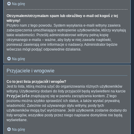
Na górę
Otrzymałem/otrzymałam spam lub obraźliwy e-mail od kogoś z tej
witryny!
Przykro nam z tego powodu. System wysyłania e-maili witryny zawiera
zabezpieczenia umożliwiające wytropienie użytkowników, którzy wysyłają
takie wiadomości. Prześlij administratorowi witryny pełną kopię
otrzymanego e-maila – ważne, aby były w niej zawarte nagłówki,
ponieważ zawierają one informacje o nadawcy. Administrator będzie
wówczas mógł podjąć odpowiednie działania.
Na górę
Przyjaciele i wrogowie
Co to jest lista przyjaciół i wrogów?
Jest to lista, którą można użyć do organizowania różnych użytkowników
witryny. Użytkownicy dodani do listy przyjaciół będą wyświetleni na karcie
Przyjaciele
znajdującej się w panelu zarządzania kontem. Z tego
poziomu można szybko sprawdzić ich status, a także wysłać prywatną
wiadomość. Zależnie od używanego stylu witryny, posty tych
użytkowników mogą być wyróżniane. Jeśli użytkownik zostanie dodany do
listy wrogów, wszystkie posty przez niego napisane domyślnie nie będą
wyświetlane.
Na górę