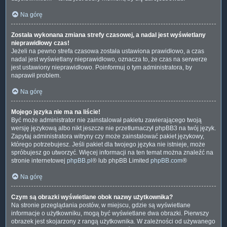
Na górę
Została wykonana zmiana strefy czasowej, a nadal jest wyświetlany
nieprawidłowy czas!
Jeżeli na pewno strefa czasowa została ustawiona prawidłowo, a czas
nadal jest wyświetlany nieprawidłowo, oznacza to, że czas na serwerze
jest ustawiony nieprawidłowo. Poinformuj o tym administratora, by
naprawił problem.
Na górę
Mojego języka nie ma na liście!
Być może administrator nie zainstalował pakietu zawierającego twoją
wersję językową albo nikt jeszcze nie przetłumaczył phpBB3 na twój język.
Zapytaj administratora witryny czy może zainstalować pakiet językowy,
którego potrzebujesz. Jeśli pakiet dla twojego języka nie istnieje, może
spróbujesz go utworzyć. Więcej informacji na ten temat można znaleźć na
stronie internetowej
phpBB.pl
® lub phpBB Limited
phpBB.com
®
Na górę
Czym są obrazki wyświetlane obok nazwy użytkownika?
Na stronie przeglądania postów, w miejscu, gdzie są wyświetlane
informacje o użytkowniku, mogą być wyświetlane dwa obrazki. Pierwszy
obrazek jest skojarzony z rangą użytkownika. W zależności od używanego