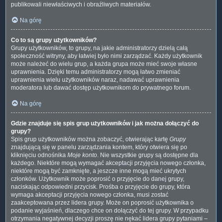
publikowali niewłaściwych i obraźliwych materiałów.
Na górę
Co to są grupy użytkowników?
Grupy użytkowników, to grupy, na jakie administratorzy dzielą całą
społeczność witryny, aby łatwiej było nimi zarządzać. Każdy użytkownik
może należeć do wielu grup, a każda grupa może mieć swoje własne
uprawnienia. Dzięki temu administratorzy mogą łatwo zmieniać
uprawnienia wielu użytkowników naraz, nadawać uprawnienia
moderatora lub dawać dostęp użytkownikom do prywatnego forum.
Na górę
Gdzie znajduje się spis grup użytkowników i jak można dołączyć do
grupy?
Spis grup użytkowników można zobaczyć, otwierając kartę
Grupy
znajdującą się w panelu zarządzania kontem, który otwiera się po
kliknięciu odnośnika
Moje konto
. Nie wszystkie grupy są dostępne dla
każdego. Niektóre mogą wymagać akceptacji przyjęcia nowego członka,
niektóre mogą być zamknięte, a jeszcze inne mogą mieć ukrytych
członków. Użytkownik może poprosić o przyjęcie do danej grupy,
naciskając odpowiedni przycisk. Prośba o przyjęcie do grupy, która
wymaga akceptacji przyjęcia nowego członka, musi zostać
zaakceptowana przez lidera grupy. Może on poprosić użytkownika o
podanie wyjaśnień, dlaczego chce on dołączyć do tej grupy. W przypadku
otrzymania negatywnej decyzji proszę nie nękać lidera grupy pytaniami –