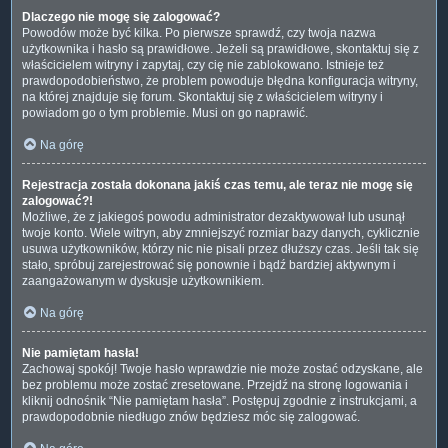
Dlaczego nie mogę się zalogować?
Powodów może być kilka. Po pierwsze sprawdź, czy twoja nazwa
użytkownika i hasło są prawidłowe. Jeżeli są prawidłowe, skontaktuj się z
właścicielem witryny i zapytaj, czy cię nie zablokowano. Istnieje też
prawdopodobieństwo, że problem powoduje błędna konfiguracja witryny,
na której znajduje się forum. Skontaktuj się z właścicielem witryny i
powiadom go o tym problemie. Musi on go naprawić.
Na górę
Rejestracja została dokonana jakiś czas temu, ale teraz nie mogę się
zalogować?!
Możliwe, że z jakiegoś powodu administrator dezaktywował lub usunął
twoje konto. Wiele witryn, aby zmniejszyć rozmiar bazy danych, cyklicznie
usuwa użytkowników, którzy nic nie pisali przez dłuższy czas. Jeśli tak się
stało, spróbuj zarejestrować się ponownie i bądź bardziej aktywnym i
zaangażowanym w dyskusje użytkownikiem.
Na górę
Nie pamiętam hasła!
Zachowaj spokój! Twoje hasło wprawdzie nie może zostać odzyskane, ale
bez problemu może zostać zresetowane. Przejdź na stronę logowania i
kliknij odnośnik “Nie pamiętam hasła”. Postępuj zgodnie z instrukcjami, a
prawdopodobnie niedługo znów będziesz móc się zalogować.