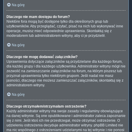
Na górę
Dlaczego nie mam dostępu do forum?
Niektóre fora mogą być dostępne tylko dla określonych grup lub
użytkowników. Aby przeglądać, czytać, pisać na nich lub wykonywać inne
operacje, musisz mieć odpowiednie uprawnienia. Skontaktuj się z
moderatorem lub administratorem witryny, aby ci je przydzielił.
Na górę
Dlaczego nie mogę dodawać załączników?
Uprawnienia dotyczące załączników są przydzielane dla każdego forum,
dla każdej grupy i dla każdego użytkownika. Administrator witryny mógł nie
zezwolić na zamieszczanie załączników na forum, na którym piszesz lub
przyznał uprawnienia tylko niektórym grupom. Jeśli nadal nie masz
jasności, dlaczego nie możesz zamieszczać załączników, skontaktuj się z
administratorem witryny.
Na górę
Dlaczego otrzymałem/otrzymałam ostrzeżenie?
Każdy administrator witryny ma swoje zasady i regulaminy obowiązujące
na danej witrynie. Są one opublikowane i administrator zaleca zapoznanie
się z nimi. Jeśli ktoś ich nie przestrzegał, może otrzymać ostrzeżenie. O
udzieleniu ostrzeżenia decyduje administrator witryny. phpBB Limited nie
ma nic wspólnego z ostrzeżeniami udzielanymi na tej witrynie i nie ponosi