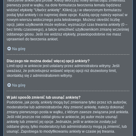
Tworzenie ankiet jest proste. Kiedy tworzysz nowy temat bądź zmieniasz
pierwszy post w wątku, na dole formularza tworzenia tematu będziesz
widzieć etykietę “Utwórz ankietę”. Kliknij ją i w otworzonym formularzu
podaj tytuł ankiety i co najmniej dwie opcje. Każdą opcję należy wpisać w
nowym wierszu widocznego pola tekstowego. Możesz określić liczbę
opcji, jakie użytkownik może wybrać, wyznaczyć czas trwania ankiety (0 –
bez limitu czasowego), a także umożliwić użytkownikom zmianę wcześniej
oddanego głosu. Jeśli nie widzisz etykiety, prawdopodobnie nie masz
uprawnień do tworzenia ankiet.
Na górę
Dlaczego nie można dodać więcej opcji ankiety?
Limit opcji w ankiecie jest ustalany przez administratora witryny. Jeśli
uważasz, że potrzebujesz wstawić więcej opcji niż dozwolony limit,
skontaktuj się z administratorem witryny.
Na górę
W jaki sposób zmienić lub usunąć ankietę?
Podobnie, jak posty, ankiety mogą być zmieniane tylko przez ich autorów,
moderatorów lub administratorów. Aby zmienić ankietę, należy dokonać
zmiany pierwszego posta w wątku, z którym zawsze związana jest ankieta.
Jeśli nikt jeszcze nie oddał głosu w ankiecie, jej autor może usunąć
ankietę lub zmienić jej opcje. Jednakże, jeśli w ankiecie zostały już
oddane głosy, tylko moderatorzy lub administratorzy mogą ją zmienić, lub
usunąć. Zapobiega to modyfikowaniu ankiety w czasie jej trwania.