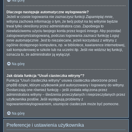
Na górę
Dlaczego następuje automatyczne wylogowanie?
Jeżeli w czasie logowania nie zaznaczysz funkcji
Zapamiętaj mnie
,
witryna zachowa informację o tym, że twój pobyt na tej witrynie będzie
trwał tylko określony przez administratora czas. Zapobiega to
niewłaściwemu użyciu twojego konta przez kogoś innego. Aby pozostać
zalogowanym/zalogowaną, podczas logowania zaznacz funkcję
Loguj
mnie automatycznie
. Jest to niezalecane, jeżeli korzystasz z witryny z
ogólnie dostępnego komputera, np. w bibliotece, kawiarence internetowej,
sali komputerowej w szkole lub na uczelni itp. Jeśli nie widzisz tej funkcji,
oznacza to, że administrator ją wyłączył.
Na górę
Jak działa funkcja “Usuń ciasteczka witryny”?
Funkcja “Usuń ciasteczka witryny” usuwa ciasteczka utworzone przez
phpBB dzięki, którym użytkownik jest autoryzowany i logowany do witryny.
Dostarczają one również funkcję – jeśli została włączona przez
administratora witryny – śledzenia przeczytanych i nieprzeczytanych przez
użytkownika postów. Jeśli występują problemy z
logowaniem/wylogowaniem, usunięcie ciasteczek może być pomocne.
Na górę
Preferencje i ustawienia użytkownika