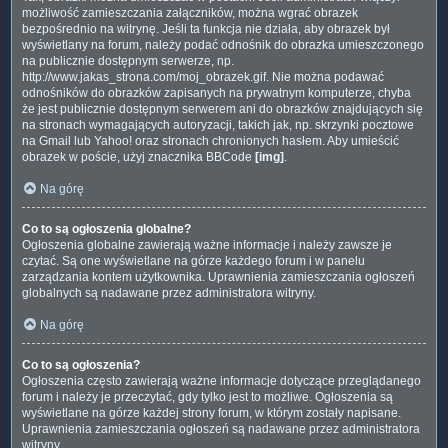
możliwość zamieszczania załączników, można wgrać obrazek
bezpośrednio na witrynę. Jeśli ta funkcja nie działa, aby obrazek był
wyświetlany na forum, należy podać odnośnik do obrazka umieszczonego
na publicznie dostępnym serwerze, np.
http://www.jakas_strona.com/moj_obrazek.gif. Nie można podawać
odnośników do obrazków zapisanych na prywatnym komputerze, chyba
że jest publicznie dostępnym serwerem ani do obrazków znajdujących się
na stronach wymagających autoryzacji, takich jak, np. skrzynki pocztowe
na Gmail lub Yahoo! oraz stronach chronionych hasłem. Aby umieścić
obrazek w poście, użyj znacznika BBCode
[img]
.
Na górę
Co to są ogłoszenia globalne?
Ogłoszenia globalne zawierają ważne informacje i należy zawsze je
czytać. Są one wyświetlane na górze każdego forum i w panelu
zarządzania kontem użytkownika. Uprawnienia zamieszczania ogłoszeń
globalnych są nadawane przez administratora witryny.
Na górę
Co to są ogłoszenia?
Ogłoszenia często zawierają ważne informacje dotyczące przeglądanego
forum i należy je przeczytać, gdy tylko jest to możliwe. Ogłoszenia są
wyświetlane na górze każdej strony forum, w którym zostały napisane.
Uprawnienia zamieszczania ogłoszeń są nadawane przez administratora
witryny.