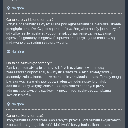
Na górę
Co to są przyklejone tematy?
Przyklejone tematy są wyświetlane pod ogłoszeniami na pierwszej stronie
przeglądu tematów. Często są one dość ważne, więc należy je przeczytać,
gdy tylko jest to możliwe. Podobnie, jak uprawnienia zamieszczania
ogłoszeń i globalnych ogłoszeń, uprawnienia przyklejania tematów są
nadawane przez administratora witryny.
Na górę
Co to są zamknięte tematy?
Zamknięte tematy są to tematy, w których użytkownicy nie mogą
zamieszczać odpowiedzi, a wszystkie zawarte w nich ankiety zostały
automatycznie zakończone w momencie zamykania tematu. Tematy mogą
być zamykane z wielu powodów i robią to moderatorzy forum lub
administratorzy witryny. Zależnie od uprawnień nadanych przez
administratora witryny użytkownik może mieć możliwość zamykania
swoich tematów.
Na górę
Co to są ikony tematu?
Ikony tematu są obrazkami wybieranymi przez autora tematu skojarzonymi
z postami – sugerują ich treść. Możliwość korzystania z ikon tematu