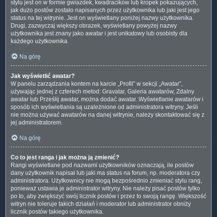
stylu jest on w formie gwiazdek, kwadracików lub kropek pokazujących,
jak dużo postów zostało napisanych przez użytkownika lub jaki jest jego
status na tej witrynie. Jest on wyświetlany poniżej nazwy użytkownika.
Drugi, zazwyczaj większy obrazek, wyświetlany powyżej nazwy
użytkownika jest znany jako awatar i jest unikatowy lub osobisty dla
każdego użytkownika.
Na górę
Jak wyświetlić awatar?
W panelu zarządzania kontem na karcie „Profil” w sekcji „Awatar”,
używając jednej z czterech metod: Gravatar, Galeria awatarów, Zdalny
awatar lub Prześlij awatar, można dodać awatar. Wyświetlanie awatarów i
sposób ich wyświetlania są uzależnione od administratora witryny. Jeśli
nie można używać awatarów na danej witrynie, należy skontaktować się z
jej administratorem.
Na górę
Co to jest ranga i jak można ją zmienić?
Rangi wyświetlane pod nazwami użytkowników oznaczają, ile postów
dany użytkownik napisał lub jaki ma status na forum, np. moderatora czy
administratora. Użytkownicy nie mogą bezpośrednio zmieniać stylu rang,
ponieważ ustawia je administrator witryny. Nie należy pisać postów tylko
po to, aby zwiększyć swój licznik postów i przez to swoją rangę. Większość
witryn nie toleruje takich działań i moderator lub administrator obniży
licznik postów takiego użytkownika.