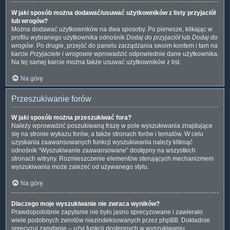
W jaki sposób można dodawać/usuwać użytkowników z listy przyjaciół
lub wrogów?
Można dodawać użytkowników na dwa sposoby. Po pierwsze, klikając w
profilu wybranego użytkownika odnośnik
Dodaj do przyjaciół
lub
Dodaj do
wrogów
. Po drugie, przejść do panelu zarządzania swoim kontem i tam na
karcie
Przyjaciele i wrogowie
wprowadzić odpowiednie dane użytkownika.
Na tej samej karcie można także usuwać użytkowników z list.
Na górę
Przeszukiwanie forów
W jaki sposób można przeszukiwać fora?
Należy wprowadzić poszukiwaną frazę w pole wyszukiwania znajdujące
się na stronie wykazu forów, a także stronach forów i tematów. W celu
uzyskania zaawansowanych funkcji wyszukiwania należy kliknąć
odnośnik “Wyszukiwanie zaawansowane” dostępny na wszystkich
stronach witryny. Rozmieszczenie elementów sterujących mechanizmem
wyszukiwania może zależeć od używanego stylu.
Na górę
Dlaczego moje wyszukiwanie nie zwraca wyników?
Prawdopodobnie zapytanie nie było jasno sprecyzowane i zawierało
wiele podobnych zwrotów niezindeksowanych przez phpBB. Dokładnie
sprecyzuj zapytanie – użyj funkcji dostępnych w wyszukiwaniu