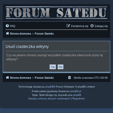
FAQ
Zarejestruj się
Zaloguj się
Strona domowa
Forum Satedu
Usuń ciasteczka witryny
Czy na pewno chcesz usunąć wszystkie ciasteczka utworzone przez tę
witrynę?
Strona domowa
Forum Satedu
Strefa czasowa
UTC+02:00
Technologię dostarcza
phpBB
® Forum Software © phpBB Limited
Polski pakiet językowy dostarcza
phpBB.pl
Style: Multi Design by Joyce&Luna
phpBB
Zasady ochrony danych osobowych
|
Regulamin