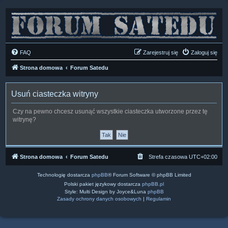
FAQ
Zarejestruj się
Zaloguj się
Strona domowa
Forum Satedu
Usuń ciasteczka witryny
Czy na pewno chcesz usunąć wszystkie ciasteczka utworzone przez tę
witrynę?
Strona domowa
Forum Satedu
Strefa czasowa
UTC+02:00
Technologię dostarcza
phpBB
® Forum Software © phpBB Limited
Polski pakiet językowy dostarcza
phpBB.pl
Style: Multi Design by Joyce&Luna
phpBB
Zasady ochrony danych osobowych
|
Regulamin