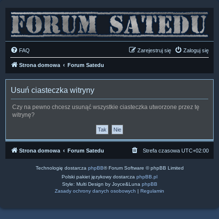
FAQ
Zarejestruj się
Zaloguj się
Strona domowa
Forum Satedu
Usuń ciasteczka witryny
Czy na pewno chcesz usunąć wszystkie ciasteczka utworzone przez tę
witrynę?
Strona domowa
Forum Satedu
Strefa czasowa
UTC+02:00
Technologię dostarcza
phpBB
® Forum Software © phpBB Limited
Polski pakiet językowy dostarcza
phpBB.pl
Style: Multi Design by Joyce&Luna
phpBB
Zasady ochrony danych osobowych
|
Regulamin