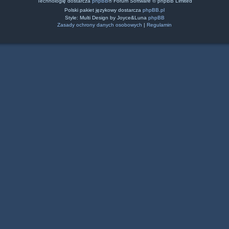
Technologię dostarcza
phpBB
® Forum Software © phpBB Limited
Polski pakiet językowy dostarcza
phpBB.pl
Style: Multi Design by Joyce&Luna
phpBB
Zasady ochrony danych osobowych
|
Regulamin