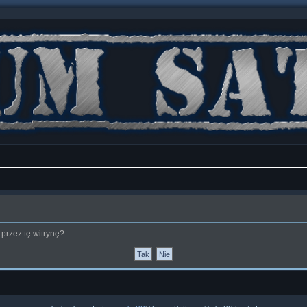
przez tę witrynę?