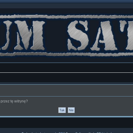
przez tę witrynę?