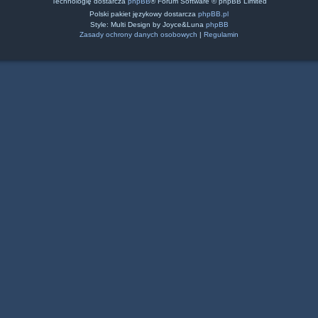
Technologię dostarcza
phpBB
® Forum Software © phpBB Limited
Polski pakiet językowy dostarcza
phpBB.pl
Style: Multi Design by Joyce&Luna
phpBB
Zasady ochrony danych osobowych
|
Regulamin