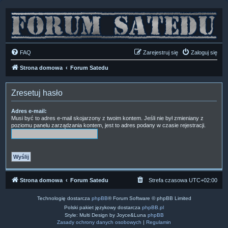
FAQ
Zarejestruj się
Zaloguj się
Strona domowa
Forum Satedu
Zresetuj hasło
Adres e-mail:
Musi być to adres e-mail skojarzony z twoim kontem. Jeśli nie był zmieniany z
poziomu panelu zarządzania kontem, jest to adres podany w czasie rejestracji.
Strona domowa
Forum Satedu
Strefa czasowa
UTC+02:00
Technologię dostarcza
phpBB
® Forum Software © phpBB Limited
Polski pakiet językowy dostarcza
phpBB.pl
Style: Multi Design by Joyce&Luna
phpBB
Zasady ochrony danych osobowych
|
Regulamin