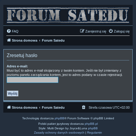
FAQ
Zarejestruj się
Zaloguj się
Strona domowa
Forum Satedu
Zresetuj hasło
Adres e-mail:
Musi być to adres e-mail skojarzony z twoim kontem. Jeśli nie był zmieniany z
poziomu panelu zarządzania kontem, jest to adres podany w czasie rejestracji.
Strona domowa
Forum Satedu
Strefa czasowa
UTC+02:00
Technologię dostarcza
phpBB
® Forum Software © phpBB Limited
Polski pakiet językowy dostarcza
phpBB.pl
Style: Multi Design by Joyce&Luna
phpBB
Zasady ochrony danych osobowych
|
Regulamin