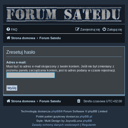
FAQ
Zarejestruj się
Zaloguj się
Strona domowa
Forum Satedu
Zresetuj hasło
Adres e-mail:
Musi być to adres e-mail skojarzony z twoim kontem. Jeśli nie był zmieniany z
poziomu panelu zarządzania kontem, jest to adres podany w czasie rejestracji.
Strona domowa
Forum Satedu
Strefa czasowa
UTC+02:00
Technologię dostarcza
phpBB
® Forum Software © phpBB Limited
Polski pakiet językowy dostarcza
phpBB.pl
Style: Multi Design by Joyce&Luna
phpBB
Zasady ochrony danych osobowych
|
Regulamin