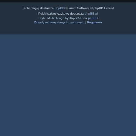
Technologię dostarcza
phpBB
® Forum Software © phpBB Limited
Polski pakiet językowy dostarcza
phpBB.pl
Style: Multi Design by Joyce&Luna
phpBB
Zasady ochrony danych osobowych
|
Regulamin