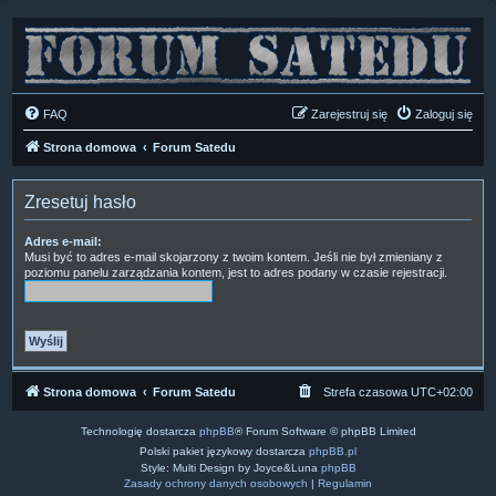
FAQ
Zarejestruj się
Zaloguj się
Strona domowa
Forum Satedu
Zresetuj hasło
Adres e-mail:
Musi być to adres e-mail skojarzony z twoim kontem. Jeśli nie był zmieniany z
poziomu panelu zarządzania kontem, jest to adres podany w czasie rejestracji.
Strona domowa
Forum Satedu
Strefa czasowa
UTC+02:00
Technologię dostarcza
phpBB
® Forum Software © phpBB Limited
Polski pakiet językowy dostarcza
phpBB.pl
Style: Multi Design by Joyce&Luna
phpBB
Zasady ochrony danych osobowych
|
Regulamin