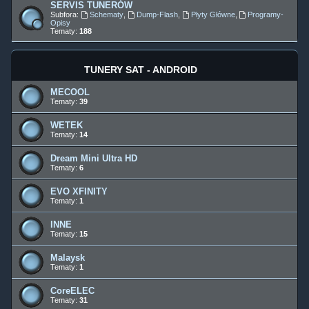
SERVIS TUNERÓW
Subfora:
Schematy
,
Dump-Flash
,
Płyty Główne
,
Programy-
Opisy
Tematy:
188
TUNERY SAT - ANDROID
MECOOL
Tematy:
39
WETEK
Tematy:
14
Dream Mini Ultra HD
Tematy:
6
EVO XFINITY
Tematy:
1
INNE
Tematy:
15
Malaysk
Tematy:
1
CoreELEC
Tematy:
31