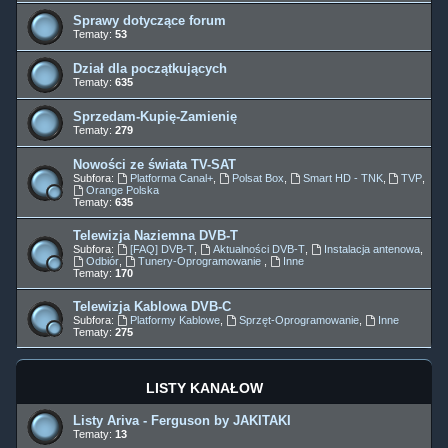
Sprawy dotyczące forum
Tematy:
53
Dział dla początkujących
Tematy:
635
Sprzedam-Kupię-Zamienię
Tematy:
279
Nowości ze świata TV-SAT
Subfora:
Platforma Canal+
,
Polsat Box
,
Smart HD - TNK
,
TVP
,
Orange Polska
Tematy:
635
Telewizja Naziemna DVB-T
Subfora:
[FAQ] DVB-T
,
Aktualności DVB-T
,
Instalacja antenowa
,
Odbiór
,
Tunery-Oprogramowanie
,
Inne
Tematy:
170
Telewizja Kablowa DVB-C
Subfora:
Platformy Kablowe
,
Sprzęt-Oprogramowanie
,
Inne
Tematy:
275
LISTY KANAŁÓW
Listy Ariva - Ferguson by JAKITAKI
Tematy:
13