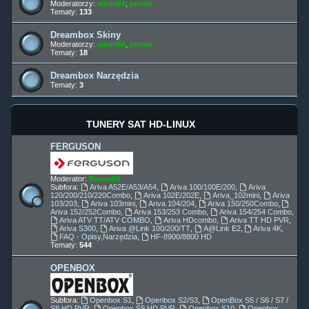
Moderatorzy:
adam59
,
prosat
Tematy:
133
Dreambox Skiny
Moderatorzy:
adam59
,
prosat
Tematy:
18
Dreambox Narzędzia
Tematy:
3
TUNERY SAT HD-LINUX
FERGUSON
Moderator:
Bruno59
Subfora:
Ariva A52E/A53/A54
,
Ariva 100/100E/200
,
Ariva
120/200/210/220Combo
,
Ariva 102E/202E
,
Ariva_102mini
,
Ariva
103/203
,
Ariva 103mini
,
Ariva 104/204
,
Ariva 150/250Combo
,
Ariva 152/252Combo
,
Ariva 153/253 Combo
,
Ariva 154/254 Combo
,
Ariva ATV TT/ATV COMBO
,
Ariva HDcombo
,
Ariva TT HD PVR
,
Ariva S300
,
Ariva @Link 100/200/TT
,
A@Link E2
,
Ariva 4K
,
FAQ - Opisy,Narzędzia
,
HF-8900/8800 HD
Tematy:
544
OPENBOX
Subfora:
Openbox S1
,
Openbox S2/S3
,
OpenBox S5 / S6 / S7 /
S8 HD PVR
,
Openbox S9 HD PVR
,
Openbox S10
,
Openbox