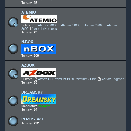
Tematy:
95
ATEMIO
Subfora:
Atemio 6000
,
Atemio 6100
,
Atemio 6200
,
Atemio
8x00
,
Atemio Nemesis
Tematy:
43
N-BOX
Tematy:
109
AZBOX
Subfora:
Azbox HD Premium Plus/ Premium / Elite
,
AzBox Enigma2
Tematy:
58
DREAMSKY
Moderator:
PewexM
Tematy:
14
POZOSTAŁE
Tematy:
222