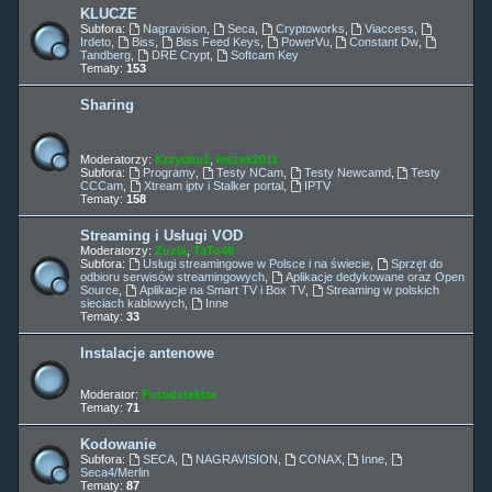
KLUCZE
Subfora:
Nagravision
,
Seca
,
Cryptoworks
,
Viaccess
,
Irdeto
,
Biss
,
Biss Feed Keys
,
PowerVu
,
Constant Dw
,
Tandberg
,
DRE Crypt
,
Softcam Key
Tematy:
153
Sharing
Moderatorzy:
Krzychu1
,
leszek2011
Subfora:
Programy
,
Testy NCam
,
Testy Newcamd
,
Testy
CCCam
,
Xtream iptv i Stalker portal
,
IPTV
Tematy:
158
Streaming i Usługi VOD
Moderatorzy:
Zuzia
,
TaTo46
Subfora:
Usługi streamingowe w Polsce i na świecie
,
Sprzęt do
odbioru serwisów streamingowych
,
Aplikacje dedykowane oraz Open
Source
,
Aplikacje na Smart TV i Box TV
,
Streaming w polskich
sieciach kablowych
,
Inne
Tematy:
33
Instalacje antenowe
Moderator:
Fotodetektor
Tematy:
71
Kodowanie
Subfora:
SECA
,
NAGRAVISION
,
CONAX
,
Inne
,
Seca4/Merlin
Tematy:
87