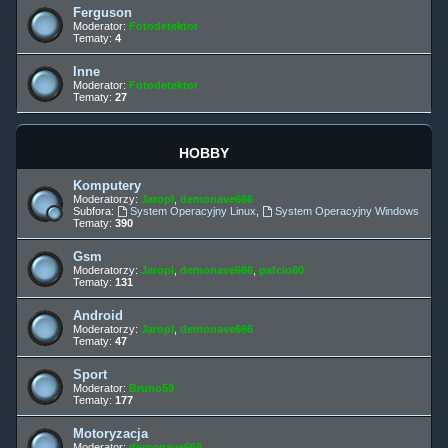
Ferguson
Moderator:
Fotodetektor
Tematy:
4
Inne
Moderator:
Fotodetektor
Tematy:
27
HOBBY
Komputery
Moderatorzy:
Jaropl
,
demonave666
Subfora:
System Operacyjny Linux
,
System Operacyjny Windows
Tematy:
390
Gsm
Moderatorzy:
Jaropl
,
demonave666
,
pafcio80
Tematy:
131
Android
Moderatorzy:
Jaropl
,
demonave666
Tematy:
47
Sport
Moderator:
Bruno59
Tematy:
177
Motoryzacja
Moderator:
demonave666