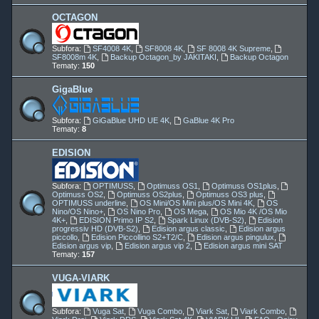
OCTAGON
Subfora:
SF4008 4K
,
SF8008 4K
,
SF 8008 4K Supreme
,
SF8008m 4K
,
Backup Octagon_by JAKITAKI
,
Backup Octagon
Tematy:
150
GigaBlue
Subfora:
GiGaBlue UHD UE 4K
,
GaBlue 4K Pro
Tematy:
8
EDISION
Subfora:
OPTIMUSS
,
Optimuss OS1
,
Optimuss OS1plus
,
Optimuss OS2
,
Optimuss OS2plus
,
Optimuss OS3 plus
,
OPTIMUSS underline
,
OS Mini/OS Mini plus/OS Mini 4K
,
OS
Nino/OS Nino+
,
OS Nino Pro
,
OS Mega
,
OS Mio 4K /OS Mio
4K+
,
EDISION Primo IP S2
,
Spark Linux (DVB-S2)
,
Edision
progressiv HD (DVB-S2)
,
Edision argus classic
,
Edision argus
piccollo
,
Edision Piccollino S2+T2/C
,
Edision argus pingulux
,
Edision argus vip
,
Edision argus vip 2
,
Edision argus mini SAT
Tematy:
157
VUGA-VIARK
Subfora:
Vuga Sat
,
Vuga Combo
,
Viark Sat
,
Viark Combo
,