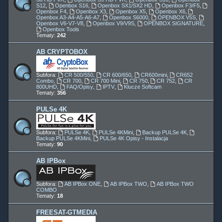
S12
,
Openbox S16
,
Openbox SX1/SX2 HD
,
Openbox F3/F5
,
Openbox F4
,
Openbox X3
,
Openbox X5
,
Openbox X6
,
Openbox A3-A4-A5-A6-A7
,
Openbox S6000
,
OPENBOX V5S
,
Openbox V6-V7-V8
,
Openbox V9/V9S
,
OPENBOX SIGNATURE
,
Openbox Tools
Tematy:
242
AB CRYPTOBOX
Subfora:
CR 500/550
,
CR 600/650
,
CR600mini
,
CR652
Combo
,
CR 700
,
CR 700 Mini
,
CR 750
,
CR 752
,
CR
800UHD
,
FAQ/Opisy
,
IPTV
,
Klucze Softcam
Tematy:
356
PULSe 4K
Subfora:
PULSe 4K
,
PULSe 4KMini
,
Backup PULSe 4K
,
Backup PULSe 4KMini
,
PULSe 4K Opisy - Instalacja
Tematy:
90
AB IPBox
Subfora:
AB IPBox ONE
,
AB IPBox TWO
,
AB IPBox TWO
COMBO
Tematy:
18
FREESAT-GTMEDIA