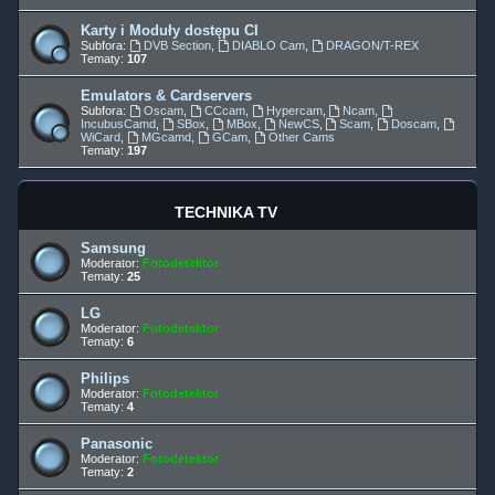
Karty i Moduły dostępu CI
Subfora:
DVB Section
,
DIABLO Cam
,
DRAGON/T-REX
Tematy:
107
Emulators & Cardservers
Subfora:
Oscam
,
CCcam
,
Hypercam
,
Ncam
,
IncubusCamd
,
SBox
,
MBox
,
NewCS
,
Scam
,
Doscam
,
WiCard
,
MGcamd
,
GCam
,
Other Cams
Tematy:
197
TECHNIKA TV
Samsung
Moderator:
Fotodetektor
Tematy:
25
LG
Moderator:
Fotodetektor
Tematy:
6
Philips
Moderator:
Fotodetektor
Tematy:
4
Panasonic
Moderator:
Fotodetektor
Tematy:
2