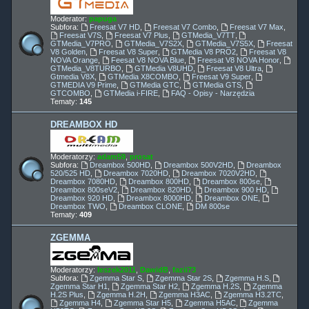
Moderator:
papuga
Subfora:
Freesat V7 HD
,
Freesat V7 Combo
,
Freesat V7 Max
,
Freesat V7S
,
Freesat V7 Plus
,
GTMedia_V7TT
,
GTMedia_V7PRO
,
GTMedia_V7S2X
,
GTMedia_V7S5X
,
Freesat
V8 Golden
,
Freesat V8 Super
,
GTMedia V8 PRO2
,
Freesat V8
NOVA Orange
,
Feesat V8 NOVA Blue
,
Freesat V8 NOVA Honor
,
GTMedia_V8TURBO
,
GTMedia V8UHD
,
Freesat V8 Ultra
,
Gtmedia V8X
,
GTMedia X8COMBO
,
Freesat V9 Super
,
GTMEDIA V9 Prime
,
GTMedia GTC
,
GTMedia GTS
,
GTCOMBO
,
GTMedia i-FIRE
,
FAQ - Opisy - Narzędzia
Tematy:
145
DREAMBOX HD
Moderatorzy:
adam59
,
prosat
Subfora:
Dreambox 500HD
,
Dreambox 500V2HD
,
Dreambox
520/525 HD
,
Dreambox 7020HD
,
Dreambox 7020V2HD
,
Dreambox 7080HD
,
Dreambox 800HD
,
Dreambox 800se
,
Dreambox 800seV2
,
Dreambox 820HD
,
Dreambox 900 HD
,
Dreambox 920 HD
,
Dreambox 8000HD
,
Dreambox ONE
,
Dreambox TWO
,
Dreambox CLONE
,
DM 800se
Tematy:
409
ZGEMMA
Moderatorzy:
leszek2011
,
DawidB
,
fazii73
Subfora:
Zgemma Star S
,
Zgemma Star 2S
,
Zgemma H.S
,
Zgemma Star H1
,
Zgemma Star H2
,
Zgemma H.2S
,
Zgemma
H.2S Plus
,
Zgemma H.2H
,
Zgemma H3AC
,
Zgemma H3.2TC
,
Zgemma H4
,
Zgemma Star H5
,
Zgemma H5AC
,
Zgemma