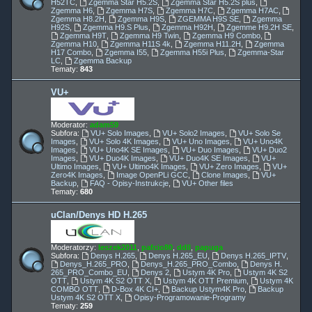
H52TC
,
Zgemma Star H5.2S
,
Zgemma Star H5.2S plus
,
Zgemma H6
,
Zgemma H7S
,
Zgemma H7C
,
Zgemma H7AC
,
Zgemma H8.2H
,
Zgemma H9S
,
ZGEMMA H9S SE
,
Zgemma
H92S
,
Zgemma H9.S Plus
,
Zgemma H92H
,
Zgemme H9.2H SE
,
Zgemma H9T
,
Zgemma H9 Twin
,
Zgemma H9 Combo
,
Zgemma H10
,
Zgemma H11S 4k
,
Zgemma H11.2H
,
Zgemma
H17 Combo
,
Zgemma I55
,
Zgemma H55i Plus
,
Zgemma-Star
LC
,
Zgemma Backup
Tematy:
843
VU+
Moderator:
adam59
Subfora:
VU+ Solo Images
,
VU+ Solo2 Images
,
VU+ Solo Se
Images
,
VU+ Solo 4K Images
,
VU+ Uno Images
,
VU+ Uno4K
Images
,
VU+ Uno4K SE Images
,
VU+ Duo Images
,
VU+ Duo2
Images
,
VU+ Duo4K Images
,
VU+ Duo4K SE Images
,
VU+
Ultimo Images
,
VU+ Ultimo4K Images
,
VU+ Zero Images
,
VU+
Zero4K Images
,
Image OpenPLi GCC
,
Clone Images
,
VU+
Backup
,
FAQ - Opisy-Instrukcje
,
VU+ Other files
Tematy:
680
uClan/Denys HD H.265
Moderatorzy:
leszek2011
,
pafcio80
,
ddll
,
papuga
Subfora:
Denys H.265
,
Denys H.265_EU
,
Denys H.265_IPTV
,
Denys_H.265_PRO
,
Denys_H.265_PRO_Combo
,
Denys H.
265_PRO_Combo_EU
,
Denys 2
,
Ustym 4K Pro
,
Ustym 4K S2
OTT
,
Ustym 4K S2 OTT X
,
Ustym 4K OTT Premium
,
Ustym 4K
COMBO OTT
,
D-Box 4K CI+
,
Backup Ustym4K Pro
,
Backup
Ustym 4K S2 OTT X
,
Opisy-Programowanie-Programy
Tematy:
259