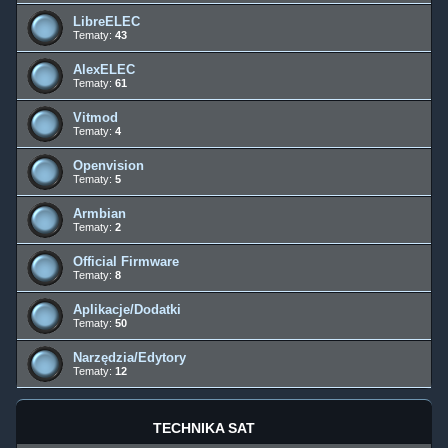
LibreELEC
Tematy:
43
AlexELEC
Tematy:
61
Vitmod
Tematy:
4
Openvision
Tematy:
5
Armbian
Tematy:
2
Official Firmware
Tematy:
8
Aplikacje/Dodatki
Tematy:
50
Narzędzia/Edytory
Tematy:
12
TECHNIKA SAT