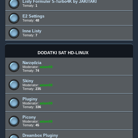
Listy Formuler S-Turbo4K by JAKITAKI
Tematy:
1
E2 Settings
Tematy:
48
Inne Listy
Tematy:
7
DODATKI SAT HD-LINUX
Narzędzia
Moderator:
adam59
Tematy:
74
Skiny
Moderator:
adam59
Tematy:
235
Pluginy
Moderator:
adam59
Tematy:
336
Picony
Moderator:
adam59
Tematy:
45
Dreambox Pluginy