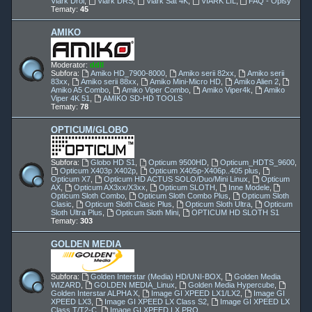
Viark Droi
,
Viark DRS
,
Viark Sat 4K
,
VIARK LIL
,
FAQ - Opisy
Tematy:
45
AMIKO
Moderator:
ddll
Subfora:
Amiko HD_7900-8000
,
Amiko serii 82xx
,
Amiko serii
83xx
,
Amiko serii 88xx
,
Amiko Mini-Micro HD
,
Amiko Alien 2
,
Amiko A5 Combo
,
Amiko Viper Combo
,
Amiko Viper4k
,
Amiko
Viper 4K 51
,
AMIKO SD-HD TOOLS
Tematy:
78
OPTICUM/GLOBO
Subfora:
Globo HD S1
,
Opticum 9500HD
,
Opticum_HDTS_9600
,
Opticum X403p X402p
,
Opticum X405p-X406p..405 plus
,
Opticum X7
,
Opticum HD ACTUS SOLO/Duo/Mini Linux
,
Opticum
AX
,
Opticum AX3xx/X3xx
,
Opticum SLOTH
,
Inne Modele
,
Opticum Sloth Combo
,
Opticum Sloth Combo Plus
,
Opticum Sloth
Clasic
,
Opticum Sloth Clasic Plus
,
Opticum Sloth Ultra
,
Opticum
Sloth Ultra Plus
,
Opticum Sloth Mini
,
OPTICUM HD SLOTH S1
Tematy:
303
GOLDEN MEDIA
Subfora:
Golden Interstar (Media) HD/UNI-BOX
,
Golden Media
WIZARD
,
GOLDEN MEDIA_Linux
,
Golden Media Hypercube
,
Golden Interstar ALPHA X
,
Image GI XPEED LX1/LX2
,
Image GI
XPEED LX3
,
Image GI XPEED LX Class S2
,
Image GI XPEED LX
Class T/T2-C
,
Image GI XPEED LX PRO