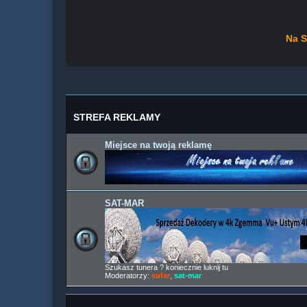
Na S
STREFA REKLAMY
Miejsce na twoją reklamę
SAT-MAR
Szukasz tunera ? koniecznie luknij tu
Moderatorzy:
sufar
,
sat-mar