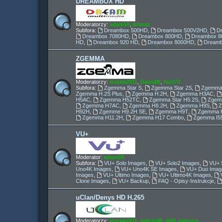
DREAMBOX HD
Moderatorzy:
adam59
,
prosat
Subfora:
Dreambox 500HD
,
Dreambox 500V2HD
,
D
Dreambox 7080HD
,
Dreambox 800HD
,
Dreambox 8
HD
,
Dreambox 920 HD
,
Dreambox 8000HD
,
Dream
ZGEMMA
Moderatorzy:
leszek2011
,
DawidB
,
fazii73
Subfora:
Zgemma Star S
,
Zgemma Star 2S
,
Zgemma
Zgemma H.2S Plus
,
Zgemma H.2H
,
Zgemma H3AC
,
H5AC
,
Zgemma H52TC
,
Zgemma Star H5.2S
,
Zgemm
Zgemma H7AC
,
Zgemma H8.2H
,
Zgemma H9S
,
H92H
,
Zgemme H9.2H SE
,
Zgemma H9T
,
Zgemma H
Zgemma H11.2H
,
Zgemma H17 Combo
,
Zgemma I5
VU+
Moderator:
adam59
Subfora:
VU+ Solo Images
,
VU+ Solo2 Images
,
VU+ 
Uno4K Images
,
VU+ Uno4K SE Images
,
VU+ Duo Imag
Images
,
VU+ Ultimo Images
,
VU+ Ultimo4K Images
,
Clone Images
,
VU+ Backup
,
FAQ - Opisy-Instrukcje
,
uClan/Denys HD H.265
Moderatorzy:
leszek2011
,
pafcio80
,
ddll
,
papuga