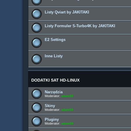
Listy Qviart by JAKITAKI
Listy Formuler S-Turbo4K by JAKITAKI
E2 Settings
Inne Listy
DODATKI SAT HD-LINUX
Narzędzia
Moderator:
adam59
Skiny
Moderator:
adam59
Pluginy
Moderator:
adam59