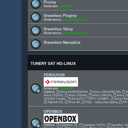
Picony
Moderator:
adam59
Dreambox Pluginy
Moderatorzy:
adam59
,
prosat
Dreambox Skiny
Moderatorzy:
adam59
,
prosat
Dreambox Narzędzia
TUNERY SAT HD-LINUX
FERGUSON
Moderator:
Bruno59
Subfora:
Ariva A52E/A53/A54
,
Ariva 100/100E/200
,
A
Ariva 103/203
,
Ariva 103mini
,
Ariva 104/204
,
Ariva 
154/254 Combo
,
Ariva ATV TT/ATV COMBO
,
Ariva HD
A@Link E2
,
Ariva 4K
,
FAQ - Opisy,Narzędzia
,
HF
OPENBOX
Subfora:
Openbox S1
,
Openbox S2/S3
,
OpenBox S5 