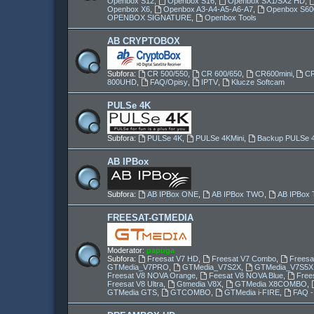
Openbox S12
,
Openbox S16
,
Openbox SX1/SX2 HD
,
Openbox X6
,
Openbox A3-A4-A5-A6-A7
,
Openbox S60
OPENBOX SIGNATURE
,
Openbox Tools
AB CRYPTOBOX
Subfora:
CR 500/550
,
CR 600/650
,
CR600mini
,
C
800UHD
,
FAQ/Opisy
,
IPTV
,
Klucze Softcam
PULSe 4K
Subfora:
PULSe 4K
,
PULSe 4KMini
,
Backup PULSe 
AB IPBox
Subfora:
AB IPBox ONE
,
AB IPBox TWO
,
AB IPBo
FREESAT-GTMEDIA
Moderator:
papuga
Subfora:
Freesat V7 HD
,
Freesat V7 Combo
,
Freesa
GTMedia_V7PRO
,
GTMedia_V7S2X
,
GTMedia_V7S5X
Freesat V8 NOVA Orange
,
Feesat V8 NOVA Blue
,
Free
Freesat V8 Ultra
,
Gtmedia V8X
,
GTMedia X8COMBO
,
GTMedia GTS
,
GTCOMBO
,
GTMedia i-FIRE
,
FAQ -