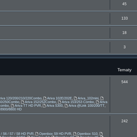
y
T
45
m
t
e
a
y
T
133
m
t
e
a
y
T
18
m
t
e
a
y
T
3
m
t
e
a
y
m
t
Tematy
a
y
t
T
544
y
e
m
riva 120/200/210/220Combo
,
Ariva 102E/202E
,
Ariva_102mini
,
150/250Combo
,
Ariva 152/252Combo
,
Ariva 153/253 Combo
,
Ariva
a
combo
,
Ariva TT HD PVR
,
Ariva S300
,
Ariva @Link 100/200/TT
,
-8900/8800 HD
t
T
242
y
e
/ S6 / S7 / S8 HD PVR
,
Openbox S9 HD PVR
,
Openbox S10
,
m