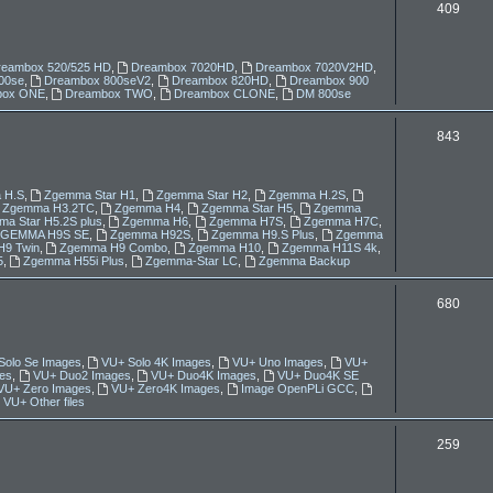
T
409
e
m
reambox 520/525 HD
,
Dreambox 7020HD
,
Dreambox 7020V2HD
,
00se
,
Dreambox 800seV2
,
Dreambox 820HD
,
Dreambox 900
a
box ONE
,
Dreambox TWO
,
Dreambox CLONE
,
DM 800se
t
T
843
y
e
m
 H.S
,
Zgemma Star H1
,
Zgemma Star H2
,
Zgemma H.2S
,
Zgemma H3.2TC
,
Zgemma H4
,
Zgemma Star H5
,
Zgemma
a
a Star H5.2S plus
,
Zgemma H6
,
Zgemma H7S
,
Zgemma H7C
,
ZGEMMA H9S SE
,
Zgemma H92S
,
Zgemma H9.S Plus
,
Zgemma
9 Twin
,
Zgemma H9 Combo
,
Zgemma H10
,
Zgemma H11S 4k
,
t
5
,
Zgemma H55i Plus
,
Zgemma-Star LC
,
Zgemma Backup
y
T
680
e
m
Solo Se Images
,
VU+ Solo 4K Images
,
VU+ Uno Images
,
VU+
es
,
VU+ Duo2 Images
,
VU+ Duo4K Images
,
VU+ Duo4K SE
a
VU+ Zero Images
,
VU+ Zero4K Images
,
Image OpenPLi GCC
,
VU+ Other files
t
T
259
y
e