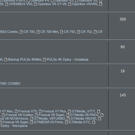
Openbox F3/F5
,
Openbox F4
,
Openbox X3
,
Openbox X5
,
00
,
OPENBOX V5S
,
Openbox V6-V7-V8
,
Openbox V9/V9S
,
a
t
T
356
y
e
R652 Combo
,
CR 700
,
CR 700 Mini
,
CR 750
,
CR 752
,
CR
m
a
T
90
t
e
y
4K
,
Backup PULSe 4KMini
,
PULSe 4K Opisy - Instalacja
m
a
T
18
t
e
x TWO COMBO
y
m
a
T
145
t
e
y
m
t V7 Max
,
Freesat V7S
,
Freesat V7 Plus
,
GTMedia_V7TT
,
,
Freesat V8 Golden
,
Freesat V8 Super
,
GTMedia V8 PRO2
,
a
sat V8 NOVA Honor
,
GTMedia_V8TURBO
,
GTMedia V8UHD
,
Freesat V9 Super
,
GTMEDIA V9 Prime
,
GTMedia GTC
,
 Opisy - Narzędzia
t
y