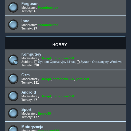
Ferguson
Moderator:
Fotodetektor
Tematy:
4
Inne
Moderator:
Fotodetektor
Tematy:
27
HOBBY
Komputery
Moderatorzy:
Jaropl
,
demonave666
Subfora:
System Operacyjny Linux
,
System Operacyjny Windows
Tematy:
390
Gsm
Moderatorzy:
Jaropl
,
demonave666
,
pafcio80
Tematy:
131
Android
Moderatorzy:
Jaropl
,
demonave666
Tematy:
47
Sport
Moderator:
Bruno59
Tematy:
177
Motoryzacja
Moderator:
demonave666