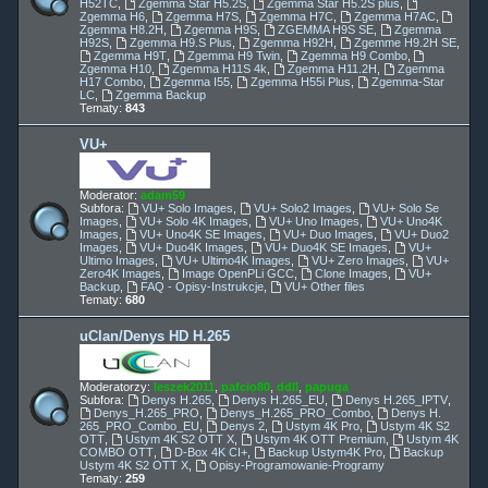
H52TC
,
Zgemma Star H5.2S
,
Zgemma Star H5.2S plus
,
Zgemma H6
,
Zgemma H7S
,
Zgemma H7C
,
Zgemma H7AC
,
Zgemma H8.2H
,
Zgemma H9S
,
ZGEMMA H9S SE
,
Zgemma
H92S
,
Zgemma H9.S Plus
,
Zgemma H92H
,
Zgemme H9.2H SE
,
Zgemma H9T
,
Zgemma H9 Twin
,
Zgemma H9 Combo
,
Zgemma H10
,
Zgemma H11S 4k
,
Zgemma H11.2H
,
Zgemma
H17 Combo
,
Zgemma I55
,
Zgemma H55i Plus
,
Zgemma-Star
LC
,
Zgemma Backup
Tematy:
843
VU+
Moderator:
adam59
Subfora:
VU+ Solo Images
,
VU+ Solo2 Images
,
VU+ Solo Se
Images
,
VU+ Solo 4K Images
,
VU+ Uno Images
,
VU+ Uno4K
Images
,
VU+ Uno4K SE Images
,
VU+ Duo Images
,
VU+ Duo2
Images
,
VU+ Duo4K Images
,
VU+ Duo4K SE Images
,
VU+
Ultimo Images
,
VU+ Ultimo4K Images
,
VU+ Zero Images
,
VU+
Zero4K Images
,
Image OpenPLi GCC
,
Clone Images
,
VU+
Backup
,
FAQ - Opisy-Instrukcje
,
VU+ Other files
Tematy:
680
uClan/Denys HD H.265
Moderatorzy:
leszek2011
,
pafcio80
,
ddll
,
papuga
Subfora:
Denys H.265
,
Denys H.265_EU
,
Denys H.265_IPTV
,
Denys_H.265_PRO
,
Denys_H.265_PRO_Combo
,
Denys H.
265_PRO_Combo_EU
,
Denys 2
,
Ustym 4K Pro
,
Ustym 4K S2
OTT
,
Ustym 4K S2 OTT X
,
Ustym 4K OTT Premium
,
Ustym 4K
COMBO OTT
,
D-Box 4K CI+
,
Backup Ustym4K Pro
,
Backup
Ustym 4K S2 OTT X
,
Opisy-Programowanie-Programy
Tematy:
259