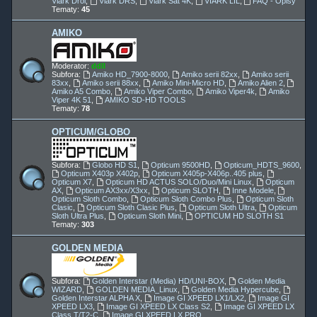
Viark Droi
,
Viark DRS
,
Viark Sat 4K
,
VIARK LIL
,
FAQ - Opisy
Tematy:
45
AMIKO
Moderator:
ddll
Subfora:
Amiko HD_7900-8000
,
Amiko serii 82xx
,
Amiko serii
83xx
,
Amiko serii 88xx
,
Amiko Mini-Micro HD
,
Amiko Alien 2
,
Amiko A5 Combo
,
Amiko Viper Combo
,
Amiko Viper4k
,
Amiko
Viper 4K 51
,
AMIKO SD-HD TOOLS
Tematy:
78
OPTICUM/GLOBO
Subfora:
Globo HD S1
,
Opticum 9500HD
,
Opticum_HDTS_9600
,
Opticum X403p X402p
,
Opticum X405p-X406p..405 plus
,
Opticum X7
,
Opticum HD ACTUS SOLO/Duo/Mini Linux
,
Opticum
AX
,
Opticum AX3xx/X3xx
,
Opticum SLOTH
,
Inne Modele
,
Opticum Sloth Combo
,
Opticum Sloth Combo Plus
,
Opticum Sloth
Clasic
,
Opticum Sloth Clasic Plus
,
Opticum Sloth Ultra
,
Opticum
Sloth Ultra Plus
,
Opticum Sloth Mini
,
OPTICUM HD SLOTH S1
Tematy:
303
GOLDEN MEDIA
Subfora:
Golden Interstar (Media) HD/UNI-BOX
,
Golden Media
WIZARD
,
GOLDEN MEDIA_Linux
,
Golden Media Hypercube
,
Golden Interstar ALPHA X
,
Image GI XPEED LX1/LX2
,
Image GI
XPEED LX3
,
Image GI XPEED LX Class S2
,
Image GI XPEED LX
Class T/T2-C
,
Image GI XPEED LX PRO