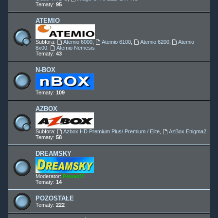
Tematy:
95
ATEMIO
Subfora:
Atemio 6000
,
Atemio 6100
,
Atemio 6200
,
Atemio
8x00
,
Atemio Nemesis
Tematy:
43
N-BOX
Tematy:
109
AZBOX
Subfora:
Azbox HD Premium Plus/ Premium / Elite
,
AzBox Enigma2
Tematy:
58
DREAMSKY
Moderator:
PewexM
Tematy:
14
POZOSTAŁE
Tematy:
222