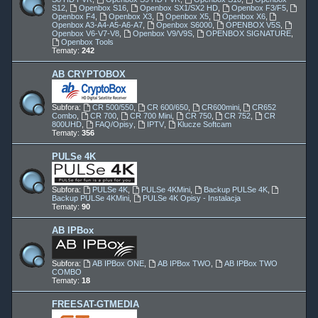
S12
,
Openbox S16
,
Openbox SX1/SX2 HD
,
Openbox F3/F5
,
Openbox F4
,
Openbox X3
,
Openbox X5
,
Openbox X6
,
Openbox A3-A4-A5-A6-A7
,
Openbox S6000
,
OPENBOX V5S
,
Openbox V6-V7-V8
,
Openbox V9/V9S
,
OPENBOX SIGNATURE
,
Openbox Tools
Tematy:
242
AB CRYPTOBOX
Subfora:
CR 500/550
,
CR 600/650
,
CR600mini
,
CR652
Combo
,
CR 700
,
CR 700 Mini
,
CR 750
,
CR 752
,
CR
800UHD
,
FAQ/Opisy
,
IPTV
,
Klucze Softcam
Tematy:
356
PULSe 4K
Subfora:
PULSe 4K
,
PULSe 4KMini
,
Backup PULSe 4K
,
Backup PULSe 4KMini
,
PULSe 4K Opisy - Instalacja
Tematy:
90
AB IPBox
Subfora:
AB IPBox ONE
,
AB IPBox TWO
,
AB IPBox TWO
COMBO
Tematy:
18
FREESAT-GTMEDIA