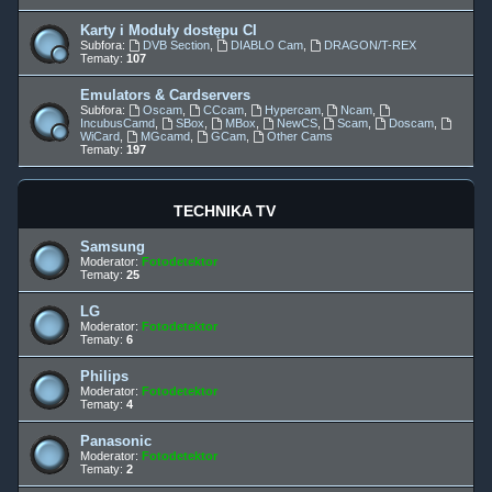
Karty i Moduły dostępu CI
Subfora:
DVB Section
,
DIABLO Cam
,
DRAGON/T-REX
Tematy:
107
Emulators & Cardservers
Subfora:
Oscam
,
CCcam
,
Hypercam
,
Ncam
,
IncubusCamd
,
SBox
,
MBox
,
NewCS
,
Scam
,
Doscam
,
WiCard
,
MGcamd
,
GCam
,
Other Cams
Tematy:
197
TECHNIKA TV
Samsung
Moderator:
Fotodetektor
Tematy:
25
LG
Moderator:
Fotodetektor
Tematy:
6
Philips
Moderator:
Fotodetektor
Tematy:
4
Panasonic
Moderator:
Fotodetektor
Tematy:
2