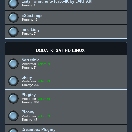
Listy Formuler S-Turbo4K by JAKITAKI
Tematy:
1
E2 Settings
Tematy:
48
Inne Listy
Tematy:
7
DODATKI SAT HD-LINUX
Narzędzia
Moderator:
adam59
Tematy:
74
Skiny
Moderator:
adam59
Tematy:
235
Pluginy
Moderator:
adam59
Tematy:
336
Picony
Moderator:
adam59
Tematy:
45
Dreambox Pluginy