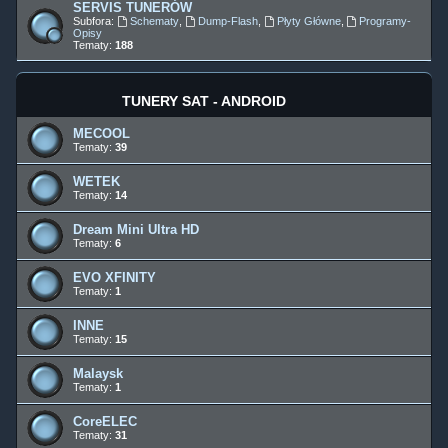
SERVIS TUNERÓW
Subfora:
Schematy
,
Dump-Flash
,
Płyty Główne
,
Programy-
Opisy
Tematy:
188
TUNERY SAT - ANDROID
MECOOL
Tematy:
39
WETEK
Tematy:
14
Dream Mini Ultra HD
Tematy:
6
EVO XFINITY
Tematy:
1
INNE
Tematy:
15
Malaysk
Tematy:
1
CoreELEC
Tematy:
31