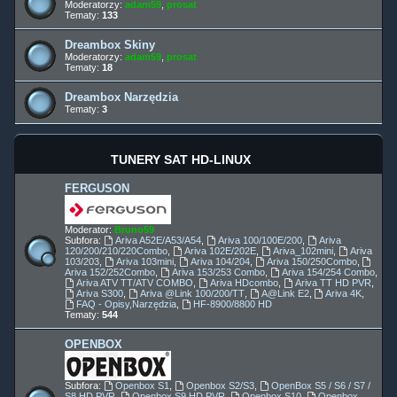
Moderatorzy:
adam59
,
prosat
Tematy:
133
Dreambox Skiny
Moderatorzy:
adam59
,
prosat
Tematy:
18
Dreambox Narzędzia
Tematy:
3
TUNERY SAT HD-LINUX
FERGUSON
Moderator:
Bruno59
Subfora:
Ariva A52E/A53/A54
,
Ariva 100/100E/200
,
Ariva
120/200/210/220Combo
,
Ariva 102E/202E
,
Ariva_102mini
,
Ariva
103/203
,
Ariva 103mini
,
Ariva 104/204
,
Ariva 150/250Combo
,
Ariva 152/252Combo
,
Ariva 153/253 Combo
,
Ariva 154/254 Combo
,
Ariva ATV TT/ATV COMBO
,
Ariva HDcombo
,
Ariva TT HD PVR
,
Ariva S300
,
Ariva @Link 100/200/TT
,
A@Link E2
,
Ariva 4K
,
FAQ - Opisy,Narzędzia
,
HF-8900/8800 HD
Tematy:
544
OPENBOX
Subfora:
Openbox S1
,
Openbox S2/S3
,
OpenBox S5 / S6 / S7 /
S8 HD PVR
,
Openbox S9 HD PVR
,
Openbox S10
,
Openbox