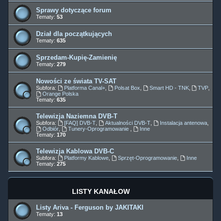
Sprawy dotyczące forum
Tematy:
53
Dział dla początkujących
Tematy:
635
Sprzedam-Kupię-Zamienię
Tematy:
279
Nowości ze świata TV-SAT
Subfora:
Platforma Canal+
,
Polsat Box
,
Smart HD - TNK
,
TVP
,
Orange Polska
Tematy:
635
Telewizja Naziemna DVB-T
Subfora:
[FAQ] DVB-T
,
Aktualności DVB-T
,
Instalacja antenowa
,
Odbiór
,
Tunery-Oprogramowanie
,
Inne
Tematy:
170
Telewizja Kablowa DVB-C
Subfora:
Platformy Kablowe
,
Sprzęt-Oprogramowanie
,
Inne
Tematy:
275
LISTY KANAŁÓW
Listy Ariva - Ferguson by JAKITAKI
Tematy:
13