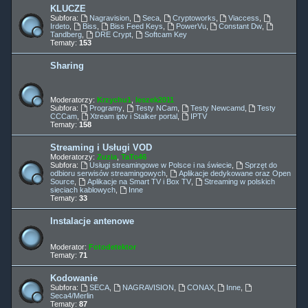
KLUCZE
Subfora:
Nagravision
,
Seca
,
Cryptoworks
,
Viaccess
,
Irdeto
,
Biss
,
Biss Feed Keys
,
PowerVu
,
Constant Dw
,
Tandberg
,
DRE Crypt
,
Softcam Key
Tematy:
153
Sharing
Moderatorzy:
Krzychu1
,
leszek2011
Subfora:
Programy
,
Testy NCam
,
Testy Newcamd
,
Testy
CCCam
,
Xtream iptv i Stalker portal
,
IPTV
Tematy:
158
Streaming i Usługi VOD
Moderatorzy:
Zuzia
,
TaTo46
Subfora:
Usługi streamingowe w Polsce i na świecie
,
Sprzęt do
odbioru serwisów streamingowych
,
Aplikacje dedykowane oraz Open
Source
,
Aplikacje na Smart TV i Box TV
,
Streaming w polskich
sieciach kablowych
,
Inne
Tematy:
33
Instalacje antenowe
Moderator:
Fotodetektor
Tematy:
71
Kodowanie
Subfora:
SECA
,
NAGRAVISION
,
CONAX
,
Inne
,
Seca4/Merlin
Tematy:
87