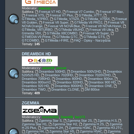
Moderator:
papuga
Subfora:
Freesat V7 HD
,
Freesat V7 Combo
,
Freesat V7 Max
,
Freesat V7S
,
Freesat V7 Plus
,
GTMedia_V7TT
,
GTMedia_V7PRO
,
GTMedia_V7S2X
,
GTMedia_V7S5X
,
Freesat
V8 Golden
,
Freesat V8 Super
,
GTMedia V8 PRO2
,
Freesat V8
NOVA Orange
,
Feesat V8 NOVA Blue
,
Freesat V8 NOVA Honor
,
GTMedia_V8TURBO
,
GTMedia V8UHD
,
Freesat V8 Ultra
,
Gtmedia V8X
,
GTMedia X8COMBO
,
Freesat V9 Super
,
GTMEDIA V9 Prime
,
GTMedia GTC
,
GTMedia GTS
,
GTCOMBO
,
GTMedia i-FIRE
,
FAQ - Opisy - Narzędzia
Tematy:
145
DREAMBOX HD
Moderatorzy:
adam59
,
prosat
Subfora:
Dreambox 500HD
,
Dreambox 500V2HD
,
Dreambox
520/525 HD
,
Dreambox 7020HD
,
Dreambox 7020V2HD
,
Dreambox 7080HD
,
Dreambox 800HD
,
Dreambox 800se
,
Dreambox 800seV2
,
Dreambox 820HD
,
Dreambox 900 HD
,
Dreambox 920 HD
,
Dreambox 8000HD
,
Dreambox ONE
,
Dreambox TWO
,
Dreambox CLONE
,
DM 800se
Tematy:
409
ZGEMMA
Moderatorzy:
leszek2011
,
DawidB
,
fazii73
Subfora:
Zgemma Star S
,
Zgemma Star 2S
,
Zgemma H.S
,
Zgemma Star H1
,
Zgemma Star H2
,
Zgemma H.2S
,
Zgemma
H.2S Plus
,
Zgemma H.2H
,
Zgemma H3AC
,
Zgemma H3.2TC
,
Zgemma H4
,
Zgemma Star H5
,
Zgemma H5AC
,
Zgemma