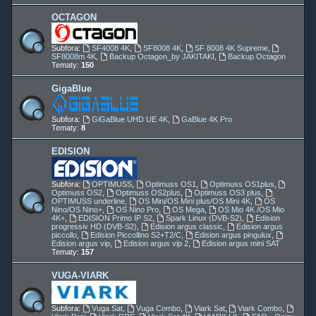
OCTAGON
Subfora:
SF4008 4K
,
SF8008 4K
,
SF 8008 4K Supreme
,
SF8008m 4K
,
Backup Octagon_by JAKITAKI
,
Backup Octagon
Tematy:
150
GigaBlue
Subfora:
GiGaBlue UHD UE 4K
,
GaBlue 4K Pro
Tematy:
8
EDISION
Subfora:
OPTIMUSS
,
Optimuss OS1
,
Optimuss OS1plus
,
Optimuss OS2
,
Optimuss OS2plus
,
Optimuss OS3 plus
,
OPTIMUSS underline
,
OS Mini/OS Mini plus/OS Mini 4K
,
OS
Nino/OS Nino+
,
OS Nino Pro
,
OS Mega
,
OS Mio 4K /OS Mio
4K+
,
EDISION Primo IP S2
,
Spark Linux (DVB-S2)
,
Edision
progressiv HD (DVB-S2)
,
Edision argus classic
,
Edision argus
piccollo
,
Edision Piccollino S2+T2/C
,
Edision argus pingulux
,
Edision argus vip
,
Edision argus vip 2
,
Edision argus mini SAT
Tematy:
157
VUGA-VIARK
Subfora:
Vuga Sat
,
Vuga Combo
,
Viark Sat
,
Viark Combo
,