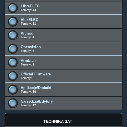
LibreELEC
Tematy:
43
AlexELEC
Tematy:
61
Vitmod
Tematy:
4
Openvision
Tematy:
5
Armbian
Tematy:
2
Official Firmware
Tematy:
8
Aplikacje/Dodatki
Tematy:
50
Narzędzia/Edytory
Tematy:
12
TECHNIKA SAT