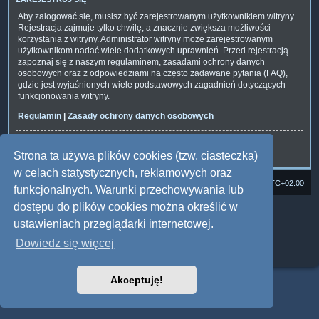
Aby zalogować się, musisz być zarejestrowanym użytkownikiem witryny.
Rejestracja zajmuje tylko chwilę, a znacznie zwiększa możliwości
korzystania z witryny. Administrator witryny może zarejestrowanym
użytkownikom nadać wiele dodatkowych uprawnień. Przed rejestracją
zapoznaj się z naszym regulaminem, zasadami ochrony danych
osobowych oraz z odpowiedziami na często zadawane pytania (FAQ),
gdzie jest wyjaśnionych wiele podstawowych zagadnień dotyczących
funkcjonowania witryny.
Regulamin
|
Zasady ochrony danych osobowych
Zarejestruj się
Strona ta używa plików cookies (tzw. ciasteczka)
w celach statystycznych, reklamowych oraz
Strona domowa
Forum Satedu
Strefa czasowa
UTC+02:00
funkcjonalnych. Warunki przechowywania lub
dostępu do plików cookies można określić w
Technologię dostarcza
phpBB
® Forum Software © phpBB Limited
Polski pakiet językowy dostarcza
phpBB.pl
ustawieniach przeglądarki internetowej.
Style: Multi Design by Joyce&Luna
phpBB
Dowiedz się więcej
Zasady ochrony danych osobowych
|
Regulamin
Akceptuję!