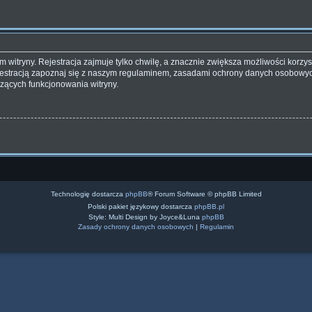
witryny. Rejestracja zajmuje tylko chwilę, a znacznie zwiększa możliwości korzyst
estracją zapoznaj się z naszym regulaminem, zasadami ochrony danych osobowyc
zących funkcjonowania witryny.
Technologię dostarcza
phpBB
® Forum Software © phpBB Limited
Polski pakiet językowy dostarcza
phpBB.pl
Style: Multi Design by Joyce&Luna
phpBB
Zasady ochrony danych osobowych
|
Regulamin