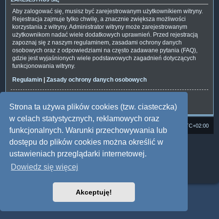
Aby zalogować się, musisz być zarejestrowanym użytkownikiem witryny.
Rejestracja zajmuje tylko chwilę, a znacznie zwiększa możliwości
korzystania z witryny. Administrator witryny może zarejestrowanym
użytkownikom nadać wiele dodatkowych uprawnień. Przed rejestracją
zapoznaj się z naszym regulaminem, zasadami ochrony danych
osobowych oraz z odpowiedziami na często zadawane pytania (FAQ),
gdzie jest wyjaśnionych wiele podstawowych zagadnień dotyczących
funkcjonowania witryny.
Regulamin
|
Zasady ochrony danych osobowych
Zarejestruj się
Strona ta używa plików cookies (tzw. ciasteczka)
w celach statystycznych, reklamowych oraz
Strona domowa
Forum Satedu
Strefa czasowa
UTC+02:00
funkcjonalnych. Warunki przechowywania lub
dostępu do plików cookies można określić w
Technologię dostarcza
phpBB
® Forum Software © phpBB Limited
Polski pakiet językowy dostarcza
phpBB.pl
ustawieniach przeglądarki internetowej.
Style: Multi Design by Joyce&Luna
phpBB
Dowiedz się więcej
Zasady ochrony danych osobowych
|
Regulamin
Akceptuję!