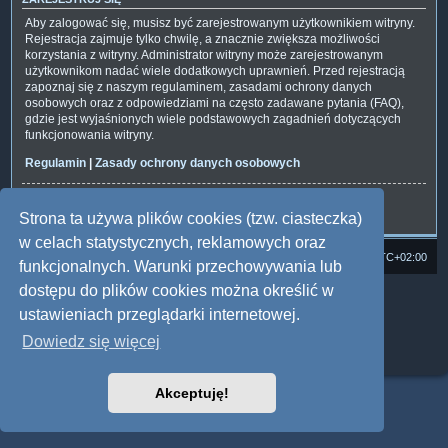
Aby zalogować się, musisz być zarejestrowanym użytkownikiem witryny.
Rejestracja zajmuje tylko chwilę, a znacznie zwiększa możliwości
korzystania z witryny. Administrator witryny może zarejestrowanym
użytkownikom nadać wiele dodatkowych uprawnień. Przed rejestracją
zapoznaj się z naszym regulaminem, zasadami ochrony danych
osobowych oraz z odpowiedziami na często zadawane pytania (FAQ),
gdzie jest wyjaśnionych wiele podstawowych zagadnień dotyczących
funkcjonowania witryny.
Regulamin
|
Zasady ochrony danych osobowych
Zarejestruj się
Strona ta używa plików cookies (tzw. ciasteczka)
w celach statystycznych, reklamowych oraz
Strona domowa
Forum Satedu
Strefa czasowa
UTC+02:00
funkcjonalnych. Warunki przechowywania lub
dostępu do plików cookies można określić w
Technologię dostarcza
phpBB
® Forum Software © phpBB Limited
Polski pakiet językowy dostarcza
phpBB.pl
ustawieniach przeglądarki internetowej.
Style: Multi Design by Joyce&Luna
phpBB
Dowiedz się więcej
Zasady ochrony danych osobowych
|
Regulamin
Akceptuję!