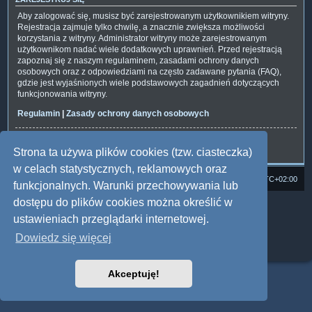
Aby zalogować się, musisz być zarejestrowanym użytkownikiem witryny.
Rejestracja zajmuje tylko chwilę, a znacznie zwiększa możliwości
korzystania z witryny. Administrator witryny może zarejestrowanym
użytkownikom nadać wiele dodatkowych uprawnień. Przed rejestracją
zapoznaj się z naszym regulaminem, zasadami ochrony danych
osobowych oraz z odpowiedziami na często zadawane pytania (FAQ),
gdzie jest wyjaśnionych wiele podstawowych zagadnień dotyczących
funkcjonowania witryny.
Regulamin
|
Zasady ochrony danych osobowych
Zarejestruj się
Strona ta używa plików cookies (tzw. ciasteczka)
w celach statystycznych, reklamowych oraz
Strona domowa
Forum Satedu
Strefa czasowa
UTC+02:00
funkcjonalnych. Warunki przechowywania lub
dostępu do plików cookies można określić w
Technologię dostarcza
phpBB
® Forum Software © phpBB Limited
Polski pakiet językowy dostarcza
phpBB.pl
ustawieniach przeglądarki internetowej.
Style: Multi Design by Joyce&Luna
phpBB
Dowiedz się więcej
Zasady ochrony danych osobowych
|
Regulamin
Akceptuję!