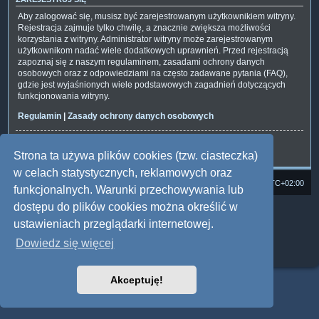
Aby zalogować się, musisz być zarejestrowanym użytkownikiem witryny.
Rejestracja zajmuje tylko chwilę, a znacznie zwiększa możliwości
korzystania z witryny. Administrator witryny może zarejestrowanym
użytkownikom nadać wiele dodatkowych uprawnień. Przed rejestracją
zapoznaj się z naszym regulaminem, zasadami ochrony danych
osobowych oraz z odpowiedziami na często zadawane pytania (FAQ),
gdzie jest wyjaśnionych wiele podstawowych zagadnień dotyczących
funkcjonowania witryny.
Regulamin
|
Zasady ochrony danych osobowych
Zarejestruj się
Strona ta używa plików cookies (tzw. ciasteczka)
w celach statystycznych, reklamowych oraz
Strona domowa
Forum Satedu
Strefa czasowa
UTC+02:00
funkcjonalnych. Warunki przechowywania lub
dostępu do plików cookies można określić w
Technologię dostarcza
phpBB
® Forum Software © phpBB Limited
Polski pakiet językowy dostarcza
phpBB.pl
ustawieniach przeglądarki internetowej.
Style: Multi Design by Joyce&Luna
phpBB
Dowiedz się więcej
Zasady ochrony danych osobowych
|
Regulamin
Akceptuję!