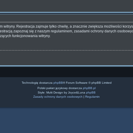
witryny. Rejestracja zajmuje tylko chwilę, a znacznie zwiększa możliwości korzyst
estracją zapoznaj się z naszym regulaminem, zasadami ochrony danych osobowyc
zących funkcjonowania witryny.
Technologię dostarcza
phpBB
® Forum Software © phpBB Limited
Polski pakiet językowy dostarcza
phpBB.pl
Style: Multi Design by Joyce&Luna
phpBB
Zasady ochrony danych osobowych
|
Regulamin