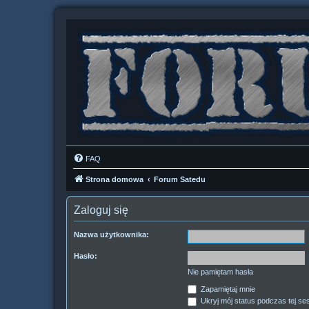
FAQ
Strona domowa
Forum Satedu
Zaloguj się
Nazwa użytkownika:
Hasło:
Nie pamiętam hasła
Zapamiętaj mnie
Ukryj mój status podczas tej ses