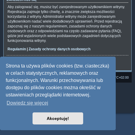
Aby zalogować się, musisz być zarejestrowanym użytkownikiem witryny.
Rejestracja zajmuje tylko chwilę, a znacznie zwiększa możliwości
korzystania z witryny. Administrator witryny może zarejestrowanym
użytkownikom nadać wiele dodatkowych uprawnień. Przed rejestracją
zapoznaj się z naszym regulaminem, zasadami ochrony danych
osobowych oraz z odpowiedziami na często zadawane pytania (FAQ),
gdzie jest wyjaśnionych wiele podstawowych zagadnień dotyczących
funkcjonowania witryny.
Regulamin
|
Zasady ochrony danych osobowych
Zarejestruj się
Strona ta używa plików cookies (tzw. ciasteczka)
w celach statystycznych, reklamowych oraz
Strona domowa
Forum Satedu
Strefa czasowa
UTC+02:00
funkcjonalnych. Warunki przechowywania lub
dostępu do plików cookies można określić w
Technologię dostarcza
phpBB
® Forum Software © phpBB Limited
Polski pakiet językowy dostarcza
phpBB.pl
ustawieniach przeglądarki internetowej.
Style: Multi Design by Joyce&Luna
phpBB
Dowiedz się więcej
Zasady ochrony danych osobowych
|
Regulamin
Akceptuję!