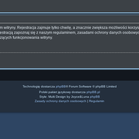
witryny. Rejestracja zajmuje tylko chwilę, a znacznie zwiększa możliwości korzyst
estracją zapoznaj się z naszym regulaminem, zasadami ochrony danych osobowyc
zących funkcjonowania witryny.
Technologię dostarcza
phpBB
® Forum Software © phpBB Limited
Polski pakiet językowy dostarcza
phpBB.pl
Style: Multi Design by Joyce&Luna
phpBB
Zasady ochrony danych osobowych
|
Regulamin