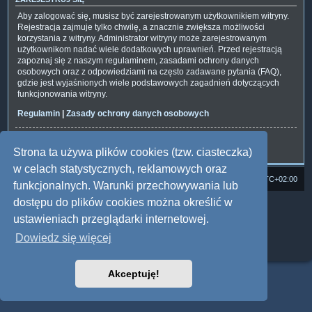
Aby zalogować się, musisz być zarejestrowanym użytkownikiem witryny.
Rejestracja zajmuje tylko chwilę, a znacznie zwiększa możliwości
korzystania z witryny. Administrator witryny może zarejestrowanym
użytkownikom nadać wiele dodatkowych uprawnień. Przed rejestracją
zapoznaj się z naszym regulaminem, zasadami ochrony danych
osobowych oraz z odpowiedziami na często zadawane pytania (FAQ),
gdzie jest wyjaśnionych wiele podstawowych zagadnień dotyczących
funkcjonowania witryny.
Regulamin
|
Zasady ochrony danych osobowych
Zarejestruj się
Strona ta używa plików cookies (tzw. ciasteczka)
w celach statystycznych, reklamowych oraz
Strona domowa
Forum Satedu
Strefa czasowa
UTC+02:00
funkcjonalnych. Warunki przechowywania lub
dostępu do plików cookies można określić w
Technologię dostarcza
phpBB
® Forum Software © phpBB Limited
Polski pakiet językowy dostarcza
phpBB.pl
ustawieniach przeglądarki internetowej.
Style: Multi Design by Joyce&Luna
phpBB
Dowiedz się więcej
Zasady ochrony danych osobowych
|
Regulamin
Akceptuję!