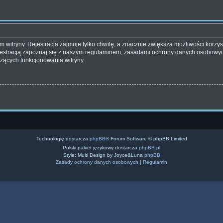
witryny. Rejestracja zajmuje tylko chwilę, a znacznie zwiększa możliwości korzyst
estracją zapoznaj się z naszym regulaminem, zasadami ochrony danych osobowyc
zących funkcjonowania witryny.
Technologię dostarcza
phpBB
® Forum Software © phpBB Limited
Polski pakiet językowy dostarcza
phpBB.pl
Style: Multi Design by Joyce&Luna
phpBB
Zasady ochrony danych osobowych
|
Regulamin