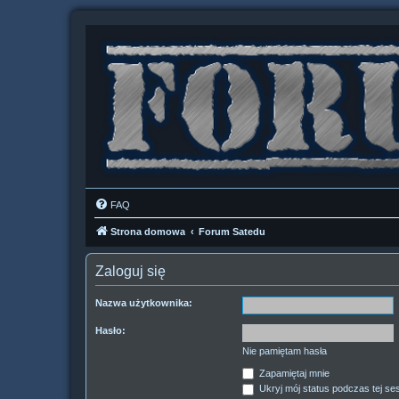
FAQ
Strona domowa
Forum Satedu
Zaloguj się
Nazwa użytkownika:
Hasło:
Nie pamiętam hasła
Zapamiętaj mnie
Ukryj mój status podczas tej ses