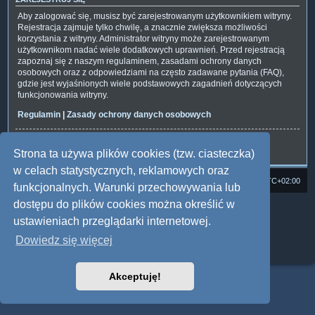
Aby zalogować się, musisz być zarejestrowanym użytkownikiem witryny.
Rejestracja zajmuje tylko chwilę, a znacznie zwiększa możliwości
korzystania z witryny. Administrator witryny może zarejestrowanym
użytkownikom nadać wiele dodatkowych uprawnień. Przed rejestracją
zapoznaj się z naszym regulaminem, zasadami ochrony danych
osobowych oraz z odpowiedziami na często zadawane pytania (FAQ),
gdzie jest wyjaśnionych wiele podstawowych zagadnień dotyczących
funkcjonowania witryny.
Regulamin
|
Zasady ochrony danych osobowych
Zarejestruj się
Strona ta używa plików cookies (tzw. ciasteczka)
w celach statystycznych, reklamowych oraz
Strona domowa
Forum Satedu
Strefa czasowa
UTC+02:00
funkcjonalnych. Warunki przechowywania lub
dostępu do plików cookies można określić w
Technologię dostarcza
phpBB
® Forum Software © phpBB Limited
Polski pakiet językowy dostarcza
phpBB.pl
ustawieniach przeglądarki internetowej.
Style: Multi Design by Joyce&Luna
phpBB
Dowiedz się więcej
Zasady ochrony danych osobowych
|
Regulamin
Akceptuję!