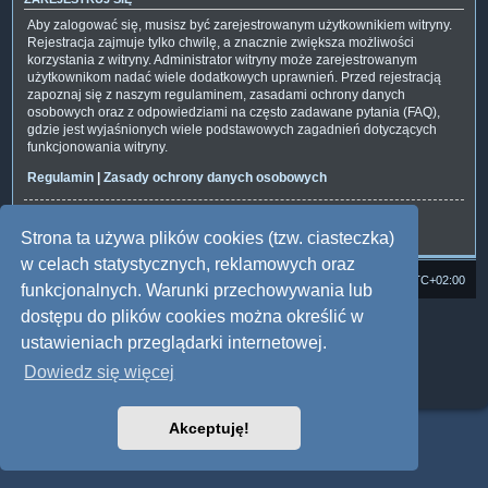
Aby zalogować się, musisz być zarejestrowanym użytkownikiem witryny.
Rejestracja zajmuje tylko chwilę, a znacznie zwiększa możliwości
korzystania z witryny. Administrator witryny może zarejestrowanym
użytkownikom nadać wiele dodatkowych uprawnień. Przed rejestracją
zapoznaj się z naszym regulaminem, zasadami ochrony danych
osobowych oraz z odpowiedziami na często zadawane pytania (FAQ),
gdzie jest wyjaśnionych wiele podstawowych zagadnień dotyczących
funkcjonowania witryny.
Regulamin
|
Zasady ochrony danych osobowych
Zarejestruj się
Strona ta używa plików cookies (tzw. ciasteczka)
w celach statystycznych, reklamowych oraz
Strona domowa
Forum Satedu
Strefa czasowa
UTC+02:00
funkcjonalnych. Warunki przechowywania lub
dostępu do plików cookies można określić w
Technologię dostarcza
phpBB
® Forum Software © phpBB Limited
Polski pakiet językowy dostarcza
phpBB.pl
ustawieniach przeglądarki internetowej.
Style: Multi Design by Joyce&Luna
phpBB
Dowiedz się więcej
Zasady ochrony danych osobowych
|
Regulamin
Akceptuję!