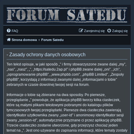
FAQ
Zarejestruj się
Zaloguj się
Strona domowa
Forum Satedu
- Zasady ochrony danych osobowych
Ten tekst opisuje, w jaki sposób „” i firmy stowarzyszone zwane dalej „my”,
„nas”, „nasz”, „”, „https://satedu.2ap.pl” i phpBB zwane dalej „oni”, „ich”,
„oprogramowanie phpBB”, „www.phpbb.com”, „phpBB Limited”, „Zespoły
phpBB”, korzystają z informacji zwanymi dalej „informacjami o tobie”
zebranych w czasie dowolnej twojej sesji na forum.
Informacje o tobie są zbierane na dwa sposoby. Po pierwsze,
przeglądanie „” powoduje, że aplikacja phpBB tworzy kilka ciasteczek,
które są małymi plikami tekstowymi pobranymi do katalogu plików
tymczasowych twojej przeglądarki. Pierwsze dwa ciasteczka zawierają
identyfikator użytkownika zwany „user-id” i anonimowy identyfikator sesji
zwany „session-id”, automatycznie przyznane ci przez aplikację phpBB.
Trzecie ciasteczko zostanie utworzone, gdy przejrzysz chociaż jeden
temat na „”. Jest ono używane do zapisania informacji, które tematy zostały