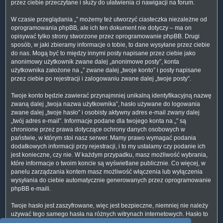
przez ciebie przeczytane i służy do ułatwienia ci nawigacji na forum.
W czasie przeglądania „” możemy też utworzyć ciasteczka niezależne od
oprogramowania phpBB, ale ich ten dokument nie dotyczy – ma on
opisywać tylko strony stworzone przez oprogramowanie phpBB. Drugi
sposób, w jaki zbieramy informacje o tobie, to dane wysyłane przez ciebie
do nas. Mogą być to między innymi posty napisane przez ciebie jako
anonimowy użytkownik zwane dalej „anonimowe posty”, konta
użytkownika założone na „” zwane dalej „twoje konto” i posty napisane
przez ciebie po rejestracji i zalogowaniu zwane dalej „twoje posty”.
Twoje konto będzie zawierać przynajmniej unikalną identyfikacyjną nazwę
zwaną dalej „twoja nazwa użytkownika”, hasło używane do logowania
zwane dalej „twoje hasło” i osobisty aktywny adres e-mail zwany dalej
„twój adres e-mail”. Informacje podane dla twojego konta na „” są
chronione przez prawa dotyczące ochrony danych osobowych w
państwie, w którym stoi nasz serwer. Mamy prawo wymagać podania
dodatkowych informacji przy rejestracji, i to my ustalamy czy podanie ich
jest konieczne, czy nie. W każdym przypadku, masz możliwość wybrania,
które informacje o twoim koncie są wyświetlane publicznie. Co więcej, w
panelu zarządzania kontem masz możliwość włączenia lub wyłączenia
wysyłania do ciebie automatycznie generowanych przez oprogramowanie
phpBB e-maili.
Twoje hasło jest zaszyfrowane, więc jest bezpieczne, niemniej nie należy
używać tego samego hasła na różnych witrynach internetowych. Hasło to
umożliwia dostęp do twojego konta na „”, więc chroń je i w żadnym