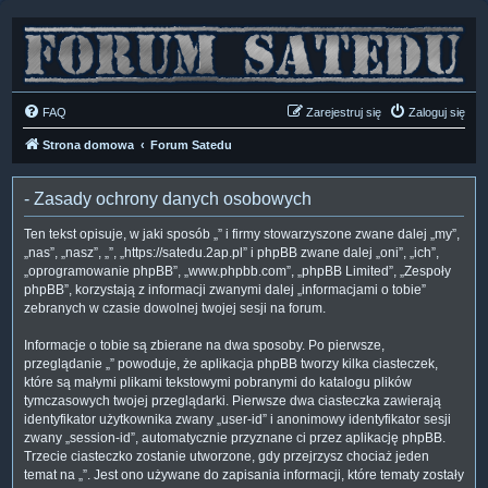
FAQ
Zarejestruj się
Zaloguj się
Strona domowa
Forum Satedu
- Zasady ochrony danych osobowych
Ten tekst opisuje, w jaki sposób „” i firmy stowarzyszone zwane dalej „my”,
„nas”, „nasz”, „”, „https://satedu.2ap.pl” i phpBB zwane dalej „oni”, „ich”,
„oprogramowanie phpBB”, „www.phpbb.com”, „phpBB Limited”, „Zespoły
phpBB”, korzystają z informacji zwanymi dalej „informacjami o tobie”
zebranych w czasie dowolnej twojej sesji na forum.
Informacje o tobie są zbierane na dwa sposoby. Po pierwsze,
przeglądanie „” powoduje, że aplikacja phpBB tworzy kilka ciasteczek,
które są małymi plikami tekstowymi pobranymi do katalogu plików
tymczasowych twojej przeglądarki. Pierwsze dwa ciasteczka zawierają
identyfikator użytkownika zwany „user-id” i anonimowy identyfikator sesji
zwany „session-id”, automatycznie przyznane ci przez aplikację phpBB.
Trzecie ciasteczko zostanie utworzone, gdy przejrzysz chociaż jeden
temat na „”. Jest ono używane do zapisania informacji, które tematy zostały