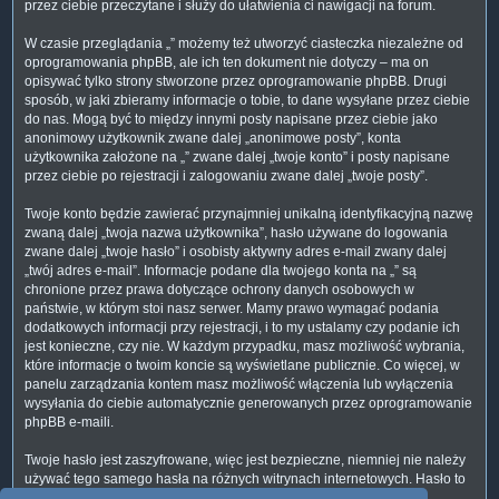
przez ciebie przeczytane i służy do ułatwienia ci nawigacji na forum.
W czasie przeglądania „” możemy też utworzyć ciasteczka niezależne od
oprogramowania phpBB, ale ich ten dokument nie dotyczy – ma on
opisywać tylko strony stworzone przez oprogramowanie phpBB. Drugi
sposób, w jaki zbieramy informacje o tobie, to dane wysyłane przez ciebie
do nas. Mogą być to między innymi posty napisane przez ciebie jako
anonimowy użytkownik zwane dalej „anonimowe posty”, konta
użytkownika założone na „” zwane dalej „twoje konto” i posty napisane
przez ciebie po rejestracji i zalogowaniu zwane dalej „twoje posty”.
Twoje konto będzie zawierać przynajmniej unikalną identyfikacyjną nazwę
zwaną dalej „twoja nazwa użytkownika”, hasło używane do logowania
zwane dalej „twoje hasło” i osobisty aktywny adres e-mail zwany dalej
„twój adres e-mail”. Informacje podane dla twojego konta na „” są
chronione przez prawa dotyczące ochrony danych osobowych w
państwie, w którym stoi nasz serwer. Mamy prawo wymagać podania
dodatkowych informacji przy rejestracji, i to my ustalamy czy podanie ich
jest konieczne, czy nie. W każdym przypadku, masz możliwość wybrania,
które informacje o twoim koncie są wyświetlane publicznie. Co więcej, w
panelu zarządzania kontem masz możliwość włączenia lub wyłączenia
wysyłania do ciebie automatycznie generowanych przez oprogramowanie
phpBB e-maili.
Twoje hasło jest zaszyfrowane, więc jest bezpieczne, niemniej nie należy
używać tego samego hasła na różnych witrynach internetowych. Hasło to
umożliwia dostęp do twojego konta na „”, więc chroń je i w żadnym