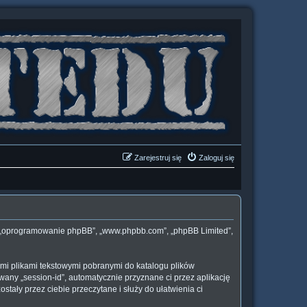
Zarejestruj się
Zaloguj się
„ich”, „oprogramowanie phpBB”, „www.phpbb.com”, „phpBB Limited”,
łymi plikami tekstowymi pobranymi do katalogu plików
wany „session-id”, automatycznie przyznane ci przez aplikację
stały przez ciebie przeczytane i służy do ułatwienia ci