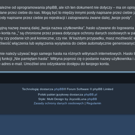
zależne od oprogramowania phpBB, ale ich ten dokument nie dotyczy – ma on opi
syłane przez ciebie do nas. Mogą być to między innymi posty napisane przez ciebi
osty napisane przez ciebie po rejestracji i zalogowaniu zwane dalej „twoje posty”.
cyjną nazwę zwaną dalej „twoja nazwa użytkownika”, hasło używane do logowania z
ego konta na „” są chronione przez prawa dotyczące ochrony danych osobowych w 
lamy czy podanie ich jest konieczne, czy nie. W każdym przypadku, masz możliwość 
żliwość włączenia lub wyłączenia wysyłania do ciebie automatycznie generowany
 nie należy używać tego samego hasła na różnych witrynach internetowych. Hasło to
żyj funkcji „Nie pamiętam hasła”. Witryna poprosi cię o podanie nazwy użytkownika 
adres e-mail. Umożliwi ono odzyskanie dostępu do twojego konta.
Technologię dostarcza
phpBB
® Forum Software © phpBB Limited
Polski pakiet językowy dostarcza
phpBB.pl
Style: Multi Design by Joyce&Luna
phpBB
Zasady ochrony danych osobowych
|
Regulamin