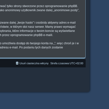
sywać tylko strony stworzone przez oprogramowanie phpBB.
e jako anonimowy użytkownik zwane dalej „anonimowe posty”,
wane dalej „twoje hasło” i osobisty aktywny adres e-mail
państwie, w którym stoi nasz serwer. Mamy prawo wymagać
wybrania, które informacje o twoim koncie są wyświetlane
ch przez oprogramowanie phpBB e-maili.
 umożliwia dostęp do twojego konta na „”, więc chroń je i w
i adresu e-mail. Po podaniu tych danych zostanie
Usuń ciasteczka witryny
Strefa czasowa
UTC+02:00