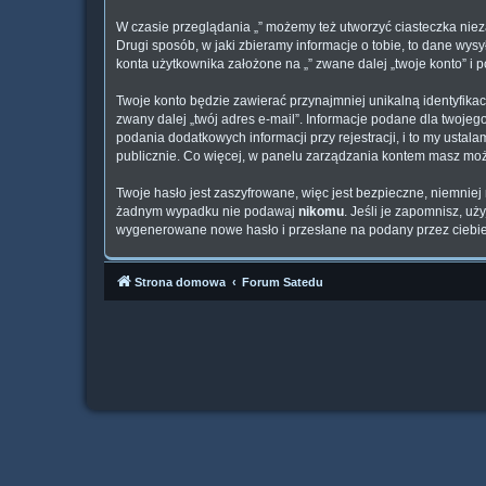
W czasie przeglądania „” możemy też utworzyć ciasteczka nie
Drugi sposób, w jaki zbieramy informacje o tobie, to dane wy
konta użytkownika założone na „” zwane dalej „twoje konto” i p
Twoje konto będzie zawierać przynajmniej unikalną identyfika
zwany dalej „twój adres e-mail”. Informacje podane dla twoj
podania dodatkowych informacji przy rejestracji, i to my usta
publicznie. Co więcej, w panelu zarządzania kontem masz mo
Twoje hasło jest zaszyfrowane, więc jest bezpieczne, niemniej
żadnym wypadku nie podawaj
nikomu
. Jeśli je zapomnisz, u
wygenerowane nowe hasło i przesłane na podany przez ciebie 
Strona domowa
Forum Satedu