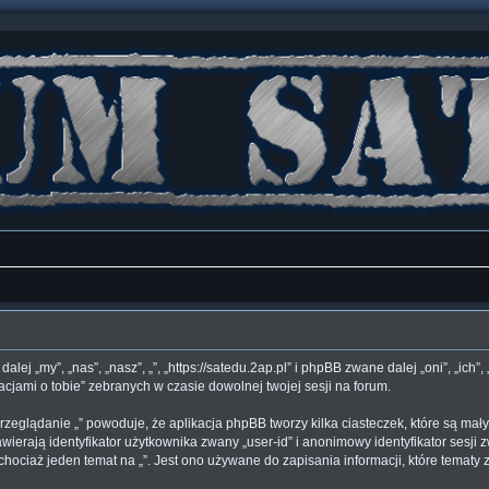
 dalej „my”, „nas”, „nasz”, „”, „https://satedu.2ap.pl” i phpBB zwane dalej „oni”, 
acjami o tobie” zebranych w czasie dowolnej twojej sesji na forum.
rzeglądanie „” powoduje, że aplikacja phpBB tworzy kilka ciasteczek, które są ma
ierają identyfikator użytkownika zwany „user-id” i anonimowy identyfikator sesji z
hociaż jeden temat na „”. Jest ono używane do zapisania informacji, które tematy zo