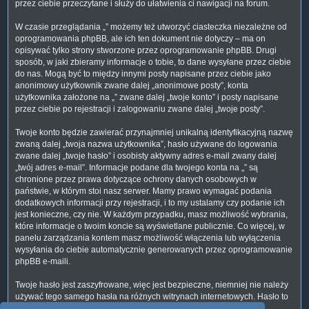
przez ciebie przeczytane i służy do ułatwienia ci nawigacji na forum.
W czasie przeglądania „” możemy też utworzyć ciasteczka niezależne od
oprogramowania phpBB, ale ich ten dokument nie dotyczy – ma on
opisywać tylko strony stworzone przez oprogramowanie phpBB. Drugi
sposób, w jaki zbieramy informacje o tobie, to dane wysyłane przez ciebie
do nas. Mogą być to między innymi posty napisane przez ciebie jako
anonimowy użytkownik zwane dalej „anonimowe posty”, konta
użytkownika założone na „” zwane dalej „twoje konto” i posty napisane
przez ciebie po rejestracji i zalogowaniu zwane dalej „twoje posty”.
Twoje konto będzie zawierać przynajmniej unikalną identyfikacyjną nazwę
zwaną dalej „twoja nazwa użytkownika”, hasło używane do logowania
zwane dalej „twoje hasło” i osobisty aktywny adres e-mail zwany dalej
„twój adres e-mail”. Informacje podane dla twojego konta na „” są
chronione przez prawa dotyczące ochrony danych osobowych w
państwie, w którym stoi nasz serwer. Mamy prawo wymagać podania
dodatkowych informacji przy rejestracji, i to my ustalamy czy podanie ich
jest konieczne, czy nie. W każdym przypadku, masz możliwość wybrania,
które informacje o twoim koncie są wyświetlane publicznie. Co więcej, w
panelu zarządzania kontem masz możliwość włączenia lub wyłączenia
wysyłania do ciebie automatycznie generowanych przez oprogramowanie
phpBB e-maili.
Twoje hasło jest zaszyfrowane, więc jest bezpieczne, niemniej nie należy
używać tego samego hasła na różnych witrynach internetowych. Hasło to
umożliwia dostęp do twojego konta na „”, więc chroń je i w żadnym