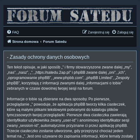
FAQ
Zarejestruj się
Zaloguj się
Strona domowa
Forum Satedu
- Zasady ochrony danych osobowych
Ten tekst opisuje, w jaki sposób „” i firmy stowarzyszone zwane dalej „my”,
„nas”, „nasz”, „”, „https://satedu.2ap.pl” i phpBB zwane dalej „oni”, „ich”,
„oprogramowanie phpBB”, „www.phpbb.com”, „phpBB Limited”, „Zespoły
phpBB”, korzystają z informacji zwanymi dalej „informacjami o tobie”
zebranych w czasie dowolnej twojej sesji na forum.
Informacje o tobie są zbierane na dwa sposoby. Po pierwsze,
przeglądanie „” powoduje, że aplikacja phpBB tworzy kilka ciasteczek,
które są małymi plikami tekstowymi pobranymi do katalogu plików
tymczasowych twojej przeglądarki. Pierwsze dwa ciasteczka zawierają
identyfikator użytkownika zwany „user-id” i anonimowy identyfikator sesji
zwany „session-id”, automatycznie przyznane ci przez aplikację phpBB.
Trzecie ciasteczko zostanie utworzone, gdy przejrzysz chociaż jeden
temat na „”. Jest ono używane do zapisania informacji, które tematy zostały