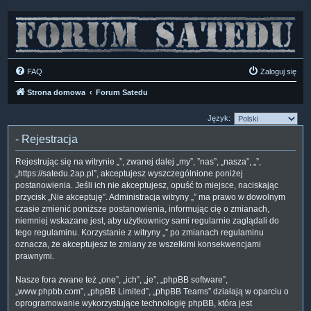
FAQ
Zaloguj się
Strona domowa
Forum Satedu
Język:
- Rejestracja
Rejestrując się na witrynie „”, zwanej dalej „my”, ”nas”, „nasza”, „”,
„https://satedu.2ap.pl”, akceptujesz wyszczególnione poniżej
postanowienia. Jeśli ich nie akceptujesz, opuść to miejsce, naciskając
przycisk „Nie akceptuję”. Administracja witryny „” ma prawo w dowolnym
czasie zmienić poniższe postanowienia, informując cię o zmianach,
niemniej wskazane jest, aby użytkownicy sami regularnie zaglądali do
tego regulaminu. Korzystanie z witryny „” po zmianach regulaminu
oznacza, że akceptujesz te zmiany ze wszelkimi konsekwencjami
prawnymi.
Nasze fora zwane też „one”, „ich”, „je”, „phpBB software”,
„www.phpbb.com”, „phpBB Limited”, „phpBB Teams” działają w oparciu o
oprogramowanie wykorzystujące technologię phpBB, która jest