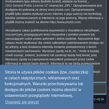
środowiskiem typu witryny (bulletin board), wydane na licencji „
GNU General Public License v2
” zwanej też „GPL”. Oprogramowanie jest
dostępne do pobrania ze strony
www.phpbb.com
. Oprogramowanie
phpBB tylko ułatwia dyskusje przez internet, a jego autorzy nie kontrolują
tekstów zamieszczanych w internecie za jego pomocą. Więcej informacji o
phpBB można znaleźć na stronie
https://www.phpbb.com/
.
Akceptujesz zakaz publikowania wypowiedzi o charakterze obraźliwym,
oszczerczym, propagującym treści niezgodne z polskim prawem lub
naruszającym cudze prawa autorskie i dobra osobiste. Naruszenie tego
zakazu może skutkować dla ciebie całkowitym zablokowaniem dostępu do
tej witryny, a twój dostawca internetu zostanie powiadomiony o twoim
niewłaściwym zachowaniu. Wyrażasz zgodę na to, że „” może w każdej
chwili usunąć, zmienić, przenieść lub zamknąć każdy twój temat, post.
Wyrażasz zgodę na zapisywanie wszystkich podanych przez ciebie
informacji w naszej bazie danych. Informacje te nie będą przekazywane
nikomu bez twojej zgody, ale ani „”, ani phpBB nie ponosi
odpowiedzialności za włamania do witryny, podczas których może dojść
Strona ta używa plików cookies (tzw. ciasteczka)
do kradzieży danych.
w celach statystycznych, reklamowych oraz
funkcjonalnych. Warunki przechowywania lub
dostępu do plików cookies można określić w
ustawieniach przeglądarki internetowej.
Strona domowa
Forum Satedu
Strefa czasowa
UTC+02:00
Dowiedz się więcej
Technologię dostarcza
phpBB
® Forum Software © phpBB Limited