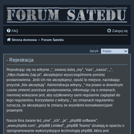
FAQ
Zaloguj się
Strona domowa
Forum Satedu
Język:
- Rejestracja
Rejestrując się na witrynie „”, zwanej dalej „my”, ”nas”, „nasza”, „”,
„https://satedu.2ap.pl”, akceptujesz wyszczególnione poniżej
postanowienia. Jeśli ich nie akceptujesz, opuść to miejsce, naciskając
przycisk „Nie akceptuję”. Administracja witryny „” ma prawo w dowolnym
czasie zmienić poniższe postanowienia, informując cię o zmianach,
niemniej wskazane jest, aby użytkownicy sami regularnie zaglądali do
tego regulaminu. Korzystanie z witryny „” po zmianach regulaminu
oznacza, że akceptujesz te zmiany ze wszelkimi konsekwencjami
prawnymi.
Nasze fora zwane też „one”, „ich”, „je”, „phpBB software”,
„www.phpbb.com”, „phpBB Limited”, „phpBB Teams” działają w oparciu o
oprogramowanie wykorzystujące technologię phpBB, która jest