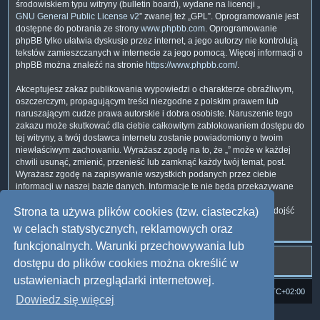
środowiskiem typu witryny (bulletin board), wydane na licencji „
GNU General Public License v2
” zwanej też „GPL”. Oprogramowanie jest
dostępne do pobrania ze strony
www.phpbb.com
. Oprogramowanie
phpBB tylko ułatwia dyskusje przez internet, a jego autorzy nie kontrolują
tekstów zamieszczanych w internecie za jego pomocą. Więcej informacji o
phpBB można znaleźć na stronie
https://www.phpbb.com/
.
Akceptujesz zakaz publikowania wypowiedzi o charakterze obraźliwym,
oszczerczym, propagującym treści niezgodne z polskim prawem lub
naruszającym cudze prawa autorskie i dobra osobiste. Naruszenie tego
zakazu może skutkować dla ciebie całkowitym zablokowaniem dostępu do
tej witryny, a twój dostawca internetu zostanie powiadomiony o twoim
niewłaściwym zachowaniu. Wyrażasz zgodę na to, że „” może w każdej
chwili usunąć, zmienić, przenieść lub zamknąć każdy twój temat, post.
Wyrażasz zgodę na zapisywanie wszystkich podanych przez ciebie
informacji w naszej bazie danych. Informacje te nie będą przekazywane
nikomu bez twojej zgody, ale ani „”, ani phpBB nie ponosi
odpowiedzialności za włamania do witryny, podczas których może dojść
Strona ta używa plików cookies (tzw. ciasteczka)
do kradzieży danych.
w celach statystycznych, reklamowych oraz
funkcjonalnych. Warunki przechowywania lub
dostępu do plików cookies można określić w
ustawieniach przeglądarki internetowej.
Strona domowa
Forum Satedu
Strefa czasowa
UTC+02:00
Dowiedz się więcej
Technologię dostarcza
phpBB
® Forum Software © phpBB Limited