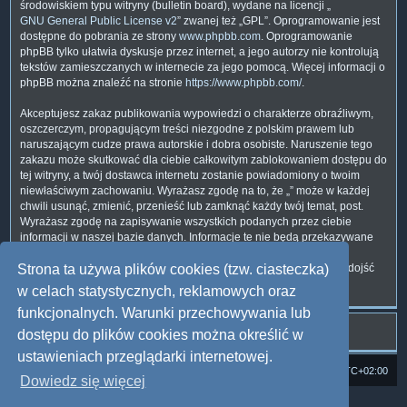
środowiskiem typu witryny (bulletin board), wydane na licencji „
GNU General Public License v2
” zwanej też „GPL”. Oprogramowanie jest
dostępne do pobrania ze strony
www.phpbb.com
. Oprogramowanie
phpBB tylko ułatwia dyskusje przez internet, a jego autorzy nie kontrolują
tekstów zamieszczanych w internecie za jego pomocą. Więcej informacji o
phpBB można znaleźć na stronie
https://www.phpbb.com/
.
Akceptujesz zakaz publikowania wypowiedzi o charakterze obraźliwym,
oszczerczym, propagującym treści niezgodne z polskim prawem lub
naruszającym cudze prawa autorskie i dobra osobiste. Naruszenie tego
zakazu może skutkować dla ciebie całkowitym zablokowaniem dostępu do
tej witryny, a twój dostawca internetu zostanie powiadomiony o twoim
niewłaściwym zachowaniu. Wyrażasz zgodę na to, że „” może w każdej
chwili usunąć, zmienić, przenieść lub zamknąć każdy twój temat, post.
Wyrażasz zgodę na zapisywanie wszystkich podanych przez ciebie
informacji w naszej bazie danych. Informacje te nie będą przekazywane
nikomu bez twojej zgody, ale ani „”, ani phpBB nie ponosi
odpowiedzialności za włamania do witryny, podczas których może dojść
Strona ta używa plików cookies (tzw. ciasteczka)
do kradzieży danych.
w celach statystycznych, reklamowych oraz
funkcjonalnych. Warunki przechowywania lub
dostępu do plików cookies można określić w
ustawieniach przeglądarki internetowej.
Strona domowa
Forum Satedu
Strefa czasowa
UTC+02:00
Dowiedz się więcej
Technologię dostarcza
phpBB
® Forum Software © phpBB Limited