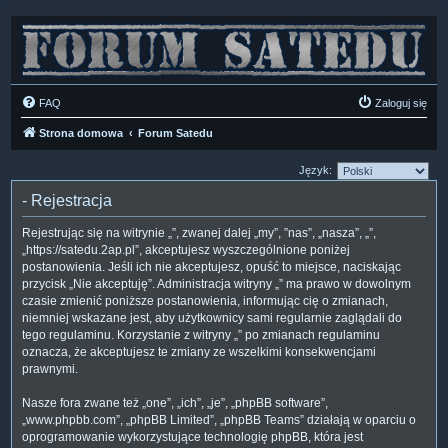
FAQ
Zaloguj się
Strona domowa
Forum Satedu
Język:
- Rejestracja
Rejestrując się na witrynie „”, zwanej dalej „my”, ”nas”, „nasza”, „”,
„https://satedu.2ap.pl”, akceptujesz wyszczególnione poniżej
postanowienia. Jeśli ich nie akceptujesz, opuść to miejsce, naciskając
przycisk „Nie akceptuję”. Administracja witryny „” ma prawo w dowolnym
czasie zmienić poniższe postanowienia, informując cię o zmianach,
niemniej wskazane jest, aby użytkownicy sami regularnie zaglądali do
tego regulaminu. Korzystanie z witryny „” po zmianach regulaminu
oznacza, że akceptujesz te zmiany ze wszelkimi konsekwencjami
prawnymi.
Nasze fora zwane też „one”, „ich”, „je”, „phpBB software”,
„www.phpbb.com”, „phpBB Limited”, „phpBB Teams” działają w oparciu o
oprogramowanie wykorzystujące technologię phpBB, która jest