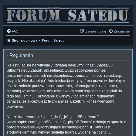
FAQ
Zarejestruj się
Zaloguj się
Strona domowa
Forum Satedu
- Regulamin
Rejestrując się na witrynie „”, zwanej dalej „my”, ”nas”, „nasza”, „”,
„https://satedu.2ap.pl”, akceptujesz wyszczególnione poniżej
postanowienia. Jeśli ich nie akceptujesz, opuść to miejsce, naciskając
przycisk „Nie akceptuję”. Administracja witryny „” ma prawo w dowolnym
czasie zmienić poniższe postanowienia, informując cię o zmianach,
niemniej wskazane jest, aby użytkownicy sami regularnie zaglądali do
tego regulaminu. Korzystanie z witryny „” po zmianach regulaminu
oznacza, że akceptujesz te zmiany ze wszelkimi konsekwencjami
prawnymi.
Nasze fora zwane też „one”, „ich”, „je”, „phpBB software”,
„www.phpbb.com”, „phpBB Limited”, „phpBB Teams” działają w oparciu o
oprogramowanie wykorzystujące technologię phpBB, która jest
środowiskiem typu witryny (bulletin board), wydane na licencji „