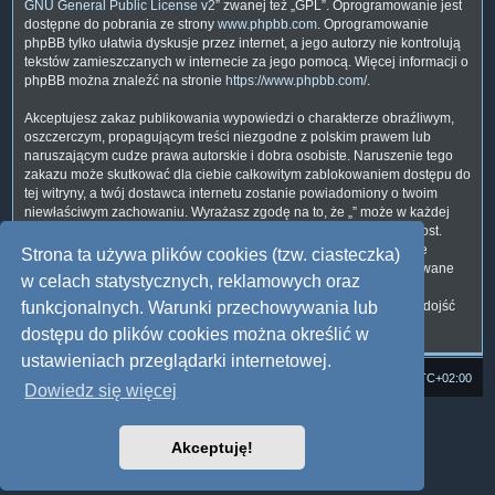
GNU General Public License v2
” zwanej też „GPL”. Oprogramowanie jest
dostępne do pobrania ze strony
www.phpbb.com
. Oprogramowanie
phpBB tylko ułatwia dyskusje przez internet, a jego autorzy nie kontrolują
tekstów zamieszczanych w internecie za jego pomocą. Więcej informacji o
phpBB można znaleźć na stronie
https://www.phpbb.com/
.
Akceptujesz zakaz publikowania wypowiedzi o charakterze obraźliwym,
oszczerczym, propagującym treści niezgodne z polskim prawem lub
naruszającym cudze prawa autorskie i dobra osobiste. Naruszenie tego
zakazu może skutkować dla ciebie całkowitym zablokowaniem dostępu do
tej witryny, a twój dostawca internetu zostanie powiadomiony o twoim
niewłaściwym zachowaniu. Wyrażasz zgodę na to, że „” może w każdej
chwili usunąć, zmienić, przenieść lub zamknąć każdy twój temat, post.
Wyrażasz zgodę na zapisywanie wszystkich podanych przez ciebie
Strona ta używa plików cookies (tzw. ciasteczka)
informacji w naszej bazie danych. Informacje te nie będą przekazywane
w celach statystycznych, reklamowych oraz
nikomu bez twojej zgody, ale ani „”, ani phpBB nie ponosi
odpowiedzialności za włamania do witryny, podczas których może dojść
funkcjonalnych. Warunki przechowywania lub
do kradzieży danych.
dostępu do plików cookies można określić w
ustawieniach przeglądarki internetowej.
Strona domowa
Forum Satedu
Strefa czasowa
UTC+02:00
Dowiedz się więcej
Technologię dostarcza
phpBB
® Forum Software © phpBB Limited
Polski pakiet językowy dostarcza
phpBB.pl
Akceptuję!
Style: Multi Design by Joyce&Luna
phpBB
Zasady ochrony danych osobowych
|
Regulamin