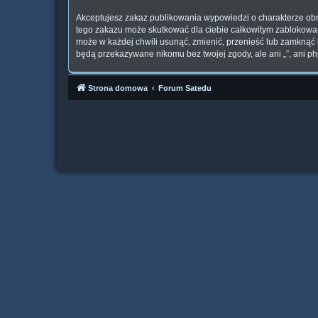
Akceptujesz zakaz publikowania wypowiedzi o charakterze obr
tego zakazu może skutkować dla ciebie całkowitym zablokowan
może w każdej chwili usunąć, zmienić, przenieść lub zamknąć 
będą przekazywane nikomu bez twojej zgody, ale ani „”, ani p
Strona domowa
Forum Satedu