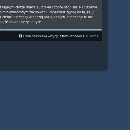
szającym cudze prawa autorskie i dobra osobiste. Naruszenie
woim niewłaściwym zachowaniu. Wyrażasz zgodę na to, że „”
ciebie informacji w naszej bazie danych. Informacje te nie
dojść do kradzieży danych.
Usuń ciasteczka witryny
Strefa czasowa
UTC+02:00