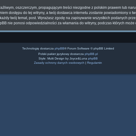
aźliwym, oszczerczym, propagującym treści niezgodne z polskim prawem lub naru
iem dostępu do tej witryny, a twój dostawca internetu zostanie powiadomiony o t
każdy twój temat, post. Wyrażasz zgodę na zapisywanie wszystkich podanych przez 
hpBB nie ponosi odpowiedzialności za włamania do witryny, podczas których może 
Technologię dostarcza
phpBB
® Forum Software © phpBB Limited
Polski pakiet językowy dostarcza
phpBB.pl
Style: Multi Design by Joyce&Luna
phpBB
Zasady ochrony danych osobowych
|
Regulamin