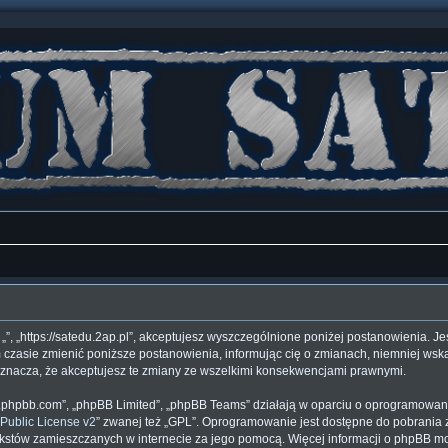
”, „”, „https://satedu.2ap.pl”, akceptujesz wyszczególnione poniżej postanowienia. Je
 czasie zmienić poniższe postanowienia, informując cię o zmianach, niemniej wska
 oznacza, że akceptujesz te zmiany ze wszelkimi konsekwencjami prawnymi.
www.phpbb.com”, „phpBB Limited”, „phpBB Teams” działają w oparciu o oprogramowan
Public License v2
” zwanej też „GPL”. Oprogramowanie jest dostępne do pobrania 
ą tekstów zamieszczanych w internecie za jego pomocą. Więcej informacji o phpBB 