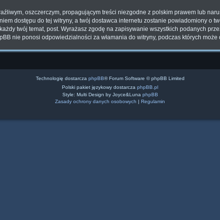
aźliwym, oszczerczym, propagującym treści niezgodne z polskim prawem lub naru
iem dostępu do tej witryny, a twój dostawca internetu zostanie powiadomiony o t
każdy twój temat, post. Wyrażasz zgodę na zapisywanie wszystkich podanych przez 
hpBB nie ponosi odpowiedzialności za włamania do witryny, podczas których może 
Technologię dostarcza
phpBB
® Forum Software © phpBB Limited
Polski pakiet językowy dostarcza
phpBB.pl
Style: Multi Design by Joyce&Luna
phpBB
Zasady ochrony danych osobowych
|
Regulamin