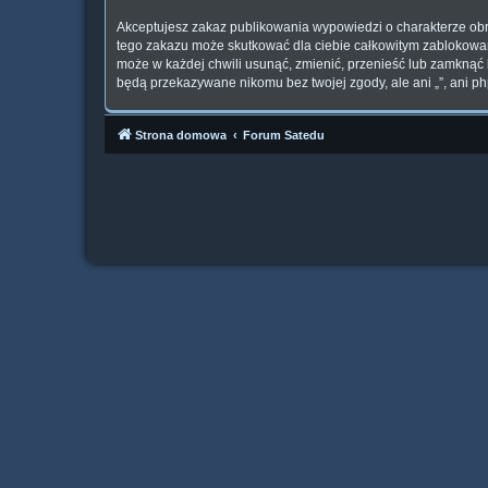
Akceptujesz zakaz publikowania wypowiedzi o charakterze obr
tego zakazu może skutkować dla ciebie całkowitym zablokowan
może w każdej chwili usunąć, zmienić, przenieść lub zamknąć 
będą przekazywane nikomu bez twojej zgody, ale ani „”, ani p
Strona domowa
Forum Satedu