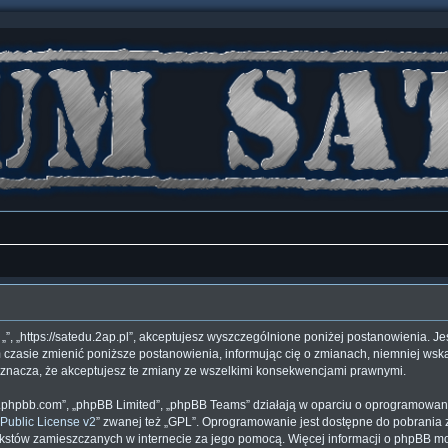
”, „”, „https://satedu.2ap.pl”, akceptujesz wyszczególnione poniżej postanowienia. Je
 czasie zmienić poniższe postanowienia, informując cię o zmianach, niemniej wska
 oznacza, że akceptujesz te zmiany ze wszelkimi konsekwencjami prawnymi.
www.phpbb.com”, „phpBB Limited”, „phpBB Teams” działają w oparciu o oprogramowan
Public License v2
” zwanej też „GPL”. Oprogramowanie jest dostępne do pobrania 
ą tekstów zamieszczanych w internecie za jego pomocą. Więcej informacji o phpBB 