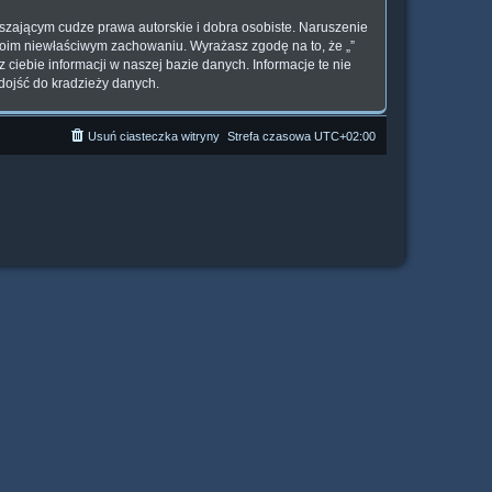
szającym cudze prawa autorskie i dobra osobiste. Naruszenie
woim niewłaściwym zachowaniu. Wyrażasz zgodę na to, że „”
ciebie informacji w naszej bazie danych. Informacje te nie
dojść do kradzieży danych.
Usuń ciasteczka witryny
Strefa czasowa
UTC+02:00