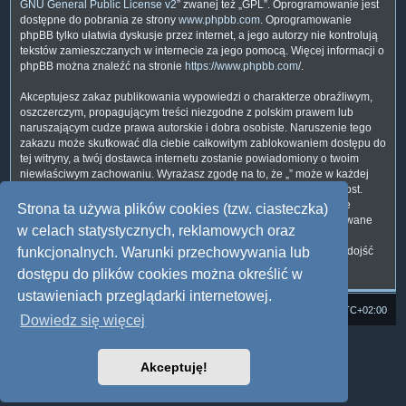
GNU General Public License v2
” zwanej też „GPL”. Oprogramowanie jest
dostępne do pobrania ze strony
www.phpbb.com
. Oprogramowanie
phpBB tylko ułatwia dyskusje przez internet, a jego autorzy nie kontrolują
tekstów zamieszczanych w internecie za jego pomocą. Więcej informacji o
phpBB można znaleźć na stronie
https://www.phpbb.com/
.
Akceptujesz zakaz publikowania wypowiedzi o charakterze obraźliwym,
oszczerczym, propagującym treści niezgodne z polskim prawem lub
naruszającym cudze prawa autorskie i dobra osobiste. Naruszenie tego
zakazu może skutkować dla ciebie całkowitym zablokowaniem dostępu do
tej witryny, a twój dostawca internetu zostanie powiadomiony o twoim
niewłaściwym zachowaniu. Wyrażasz zgodę na to, że „” może w każdej
chwili usunąć, zmienić, przenieść lub zamknąć każdy twój temat, post.
Wyrażasz zgodę na zapisywanie wszystkich podanych przez ciebie
Strona ta używa plików cookies (tzw. ciasteczka)
informacji w naszej bazie danych. Informacje te nie będą przekazywane
w celach statystycznych, reklamowych oraz
nikomu bez twojej zgody, ale ani „”, ani phpBB nie ponosi
odpowiedzialności za włamania do witryny, podczas których może dojść
funkcjonalnych. Warunki przechowywania lub
do kradzieży danych.
dostępu do plików cookies można określić w
ustawieniach przeglądarki internetowej.
Strona domowa
Forum Satedu
Strefa czasowa
UTC+02:00
Dowiedz się więcej
Technologię dostarcza
phpBB
® Forum Software © phpBB Limited
Polski pakiet językowy dostarcza
phpBB.pl
Akceptuję!
Style: Multi Design by Joyce&Luna
phpBB
Zasady ochrony danych osobowych
|
Regulamin