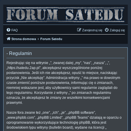
FAQ
Zarejestruj się
Zaloguj się
Strona domowa
Forum Satedu
- Regulamin
Rejestrując się na witrynie „”, zwanej dalej „my”, ”nas”, „nasza”, „”,
„https://satedu.2ap.pl”, akceptujesz wyszczególnione poniżej
postanowienia. Jeśli ich nie akceptujesz, opuść to miejsce, naciskając
przycisk „Nie akceptuję”. Administracja witryny „” ma prawo w dowolnym
czasie zmienić poniższe postanowienia, informując cię o zmianach,
niemniej wskazane jest, aby użytkownicy sami regularnie zaglądali do
tego regulaminu. Korzystanie z witryny „” po zmianach regulaminu
oznacza, że akceptujesz te zmiany ze wszelkimi konsekwencjami
prawnymi.
Nasze fora zwane też „one”, „ich”, „je”, „phpBB software”,
„www.phpbb.com”, „phpBB Limited”, „phpBB Teams” działają w oparciu o
oprogramowanie wykorzystujące technologię phpBB, która jest
środowiskiem typu witryny (bulletin board), wydane na licencji „