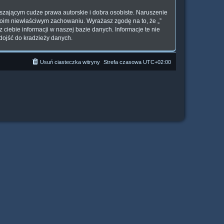
szającym cudze prawa autorskie i dobra osobiste. Naruszenie
woim niewłaściwym zachowaniu. Wyrażasz zgodę na to, że „”
ciebie informacji w naszej bazie danych. Informacje te nie
dojść do kradzieży danych.
Usuń ciasteczka witryny
Strefa czasowa
UTC+02:00