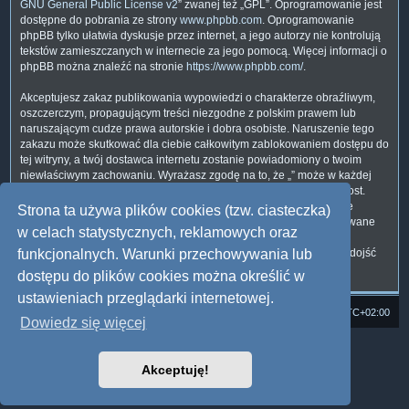
GNU General Public License v2
” zwanej też „GPL”. Oprogramowanie jest
dostępne do pobrania ze strony
www.phpbb.com
. Oprogramowanie
phpBB tylko ułatwia dyskusje przez internet, a jego autorzy nie kontrolują
tekstów zamieszczanych w internecie za jego pomocą. Więcej informacji o
phpBB można znaleźć na stronie
https://www.phpbb.com/
.
Akceptujesz zakaz publikowania wypowiedzi o charakterze obraźliwym,
oszczerczym, propagującym treści niezgodne z polskim prawem lub
naruszającym cudze prawa autorskie i dobra osobiste. Naruszenie tego
zakazu może skutkować dla ciebie całkowitym zablokowaniem dostępu do
tej witryny, a twój dostawca internetu zostanie powiadomiony o twoim
niewłaściwym zachowaniu. Wyrażasz zgodę na to, że „” może w każdej
chwili usunąć, zmienić, przenieść lub zamknąć każdy twój temat, post.
Wyrażasz zgodę na zapisywanie wszystkich podanych przez ciebie
Strona ta używa plików cookies (tzw. ciasteczka)
informacji w naszej bazie danych. Informacje te nie będą przekazywane
w celach statystycznych, reklamowych oraz
nikomu bez twojej zgody, ale ani „”, ani phpBB nie ponosi
odpowiedzialności za włamania do witryny, podczas których może dojść
funkcjonalnych. Warunki przechowywania lub
do kradzieży danych.
dostępu do plików cookies można określić w
ustawieniach przeglądarki internetowej.
Strona domowa
Forum Satedu
Strefa czasowa
UTC+02:00
Dowiedz się więcej
Technologię dostarcza
phpBB
® Forum Software © phpBB Limited
Polski pakiet językowy dostarcza
phpBB.pl
Akceptuję!
Style: Multi Design by Joyce&Luna
phpBB
Zasady ochrony danych osobowych
|
Regulamin