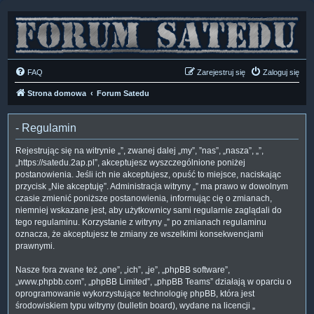
FAQ
Zarejestruj się
Zaloguj się
Strona domowa
Forum Satedu
- Regulamin
Rejestrując się na witrynie „”, zwanej dalej „my”, ”nas”, „nasza”, „”,
„https://satedu.2ap.pl”, akceptujesz wyszczególnione poniżej
postanowienia. Jeśli ich nie akceptujesz, opuść to miejsce, naciskając
przycisk „Nie akceptuję”. Administracja witryny „” ma prawo w dowolnym
czasie zmienić poniższe postanowienia, informując cię o zmianach,
niemniej wskazane jest, aby użytkownicy sami regularnie zaglądali do
tego regulaminu. Korzystanie z witryny „” po zmianach regulaminu
oznacza, że akceptujesz te zmiany ze wszelkimi konsekwencjami
prawnymi.
Nasze fora zwane też „one”, „ich”, „je”, „phpBB software”,
„www.phpbb.com”, „phpBB Limited”, „phpBB Teams” działają w oparciu o
oprogramowanie wykorzystujące technologię phpBB, która jest
środowiskiem typu witryny (bulletin board), wydane na licencji „