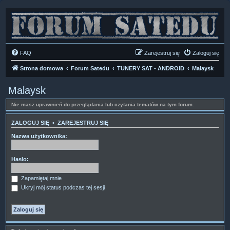
FAQ
Zarejestruj się
Zaloguj się
Strona domowa
Forum Satedu
TUNERY SAT - ANDROID
Malaysk
Malaysk
Nie masz uprawnień do przeglądania lub czytania tematów na tym forum.
ZALOGUJ SIĘ
•
ZAREJESTRUJ SIĘ
Nazwa użytkownika:
Hasło:
Zapamiętaj mnie
Ukryj mój status podczas tej sesji