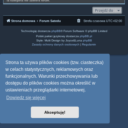
Ta kategoria nie zawiera forum.
Przejdź do
Strona domowa
Forum Satedu
Strefa czasowa
UTC+02:00
Technologię dostarcza
phpBB
® Forum Software © phpBB Limited
Polski pakiet językowy dostarcza
phpBB.pl
Style: Multi Design by Joyce&Luna
phpBB
Zasady ochrony danych osobowych
|
Regulamin
Strona ta używa plików cookies (tzw. ciasteczka)
w celach statystycznych, reklamowych oraz
funkcjonalnych. Warunki przechowywania lub
dostępu do plików cookies można określić w
ustawieniach przeglądarki internetowej.
Dowiedz się więcej
Akceptuję!