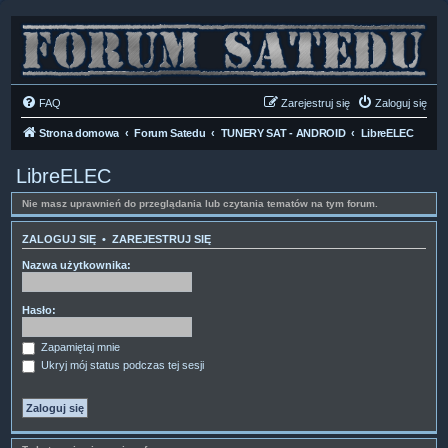
FAQ
Zarejestruj się
Zaloguj się
Strona domowa
Forum Satedu
TUNERY SAT - ANDROID
LibreELEC
LibreELEC
Nie masz uprawnień do przeglądania lub czytania tematów na tym forum.
ZALOGUJ SIĘ
•
ZAREJESTRUJ SIĘ
Nazwa użytkownika:
Hasło:
Zapamiętaj mnie
Ukryj mój status podczas tej sesji