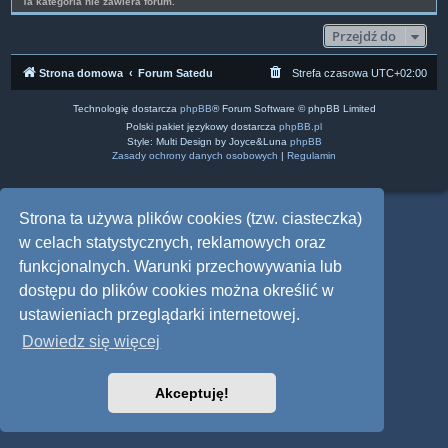
Ta kategoria nie zawiera forum.
Przejdź do
Strona domowa
Forum Satedu
Strefa czasowa
UTC+02:00
Technologię dostarcza
phpBB
® Forum Software © phpBB Limited
Polski pakiet językowy dostarcza
phpBB.pl
Style: Multi Design by Joyce&Luna
phpBB
Zasady ochrony danych osobowych
|
Regulamin
Strona ta używa plików cookies (tzw. ciasteczka)
w celach statystycznych, reklamowych oraz
funkcjonalnych. Warunki przechowywania lub
dostępu do plików cookies można określić w
ustawieniach przeglądarki internetowej.
Dowiedz się więcej
Akceptuję!