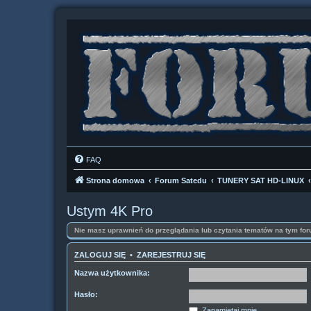
FAQ
Strona domowa
Forum Satedu
TUNERY SAT HD-LINUX
Ustym 4K Pro
Nie masz uprawnień do przeglądania lub czytania tematów na tym for
ZALOGUJ SIĘ
•
ZAREJESTRUJ SIĘ
Nazwa użytkownika:
Hasło:
Zapamiętaj mnie