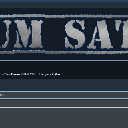
uClan/Denys HD H.265
Ustym 4K Pro
um.