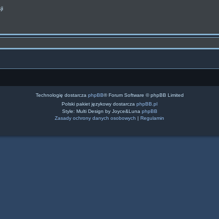
ji
Technologię dostarcza
phpBB
® Forum Software © phpBB Limited
Polski pakiet językowy dostarcza
phpBB.pl
Style: Multi Design by Joyce&Luna
phpBB
Zasady ochrony danych osobowych
|
Regulamin