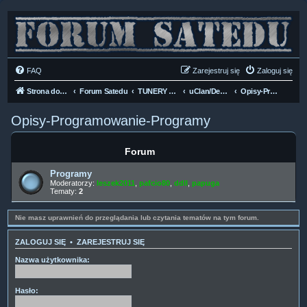
FAQ
Zarejestruj się
Zaloguj się
Strona domowa
Forum Satedu
TUNERY SAT HD-LINUX
uClan/Denys HD H.265
Opisy-Programowanie-Programy
Opisy-Programowanie-Programy
Forum
Programy
Moderatorzy:
leszek2011
,
pafcio80
,
ddll
,
papuga
Tematy:
2
Nie masz uprawnień do przeglądania lub czytania tematów na tym forum.
ZALOGUJ SIĘ
•
ZAREJESTRUJ SIĘ
Nazwa użytkownika:
Hasło: