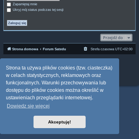
Zapamiętaj mnie
Ukryj mój status podczas tej sesji
Przejdź do
Strona domowa
Forum Satedu
Strefa czasowa
UTC+02:00
Technologię dostarcza
phpBB
® Forum Software © phpBB Limited
Polski pakiet językowy dostarcza
phpBB.pl
Strona ta używa plików cookies (tzw. ciasteczka)
Style: Multi Design by Joyce&Luna
phpBB
w celach statystycznych, reklamowych oraz
Zasady ochrony danych osobowych
|
Regulamin
funkcjonalnych. Warunki przechowywania lub
dostępu do plików cookies można określić w
ustawieniach przeglądarki internetowej.
Dowiedz się więcej
Akceptuję!