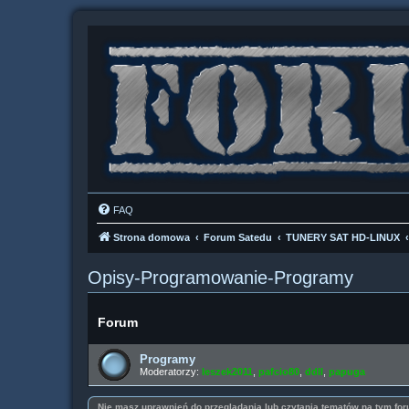
FAQ
Strona domowa
Forum Satedu
TUNERY SAT HD-LINUX
Opisy-Programowanie-Programy
Forum
Programy
Moderatorzy:
leszek2011
,
pafcio80
,
ddll
,
papuga
Nie masz uprawnień do przeglądania lub czytania tematów na tym for