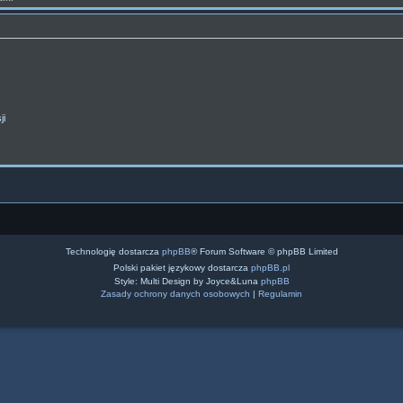
m
a
t
y
ji
Technologię dostarcza
phpBB
® Forum Software © phpBB Limited
Polski pakiet językowy dostarcza
phpBB.pl
Style: Multi Design by Joyce&Luna
phpBB
Zasady ochrony danych osobowych
|
Regulamin