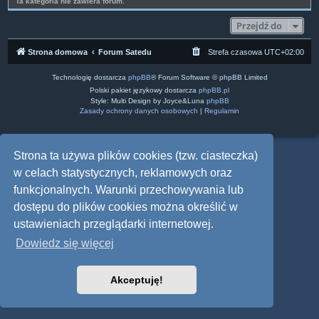
Ta kategoria nie zawiera forum.
Przejdź do
Strona domowa
Forum Satedu
Strefa czasowa
UTC+02:00
Technologię dostarcza
phpBB
® Forum Software © phpBB Limited
Polski pakiet językowy dostarcza
phpBB.pl
Style: Multi Design by Joyce&Luna
phpBB
Zasady ochrony danych osobowych
|
Regulamin
Strona ta używa plików cookies (tzw. ciasteczka)
w celach statystycznych, reklamowych oraz
funkcjonalnych. Warunki przechowywania lub
dostępu do plików cookies można określić w
ustawieniach przeglądarki internetowej.
Dowiedz się więcej
Akceptuję!