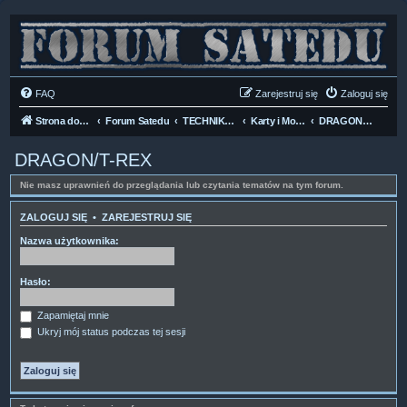
FAQ
Zarejestruj się
Zaloguj się
Strona domowa
Forum Satedu
TECHNIKA SAT
Karty i Moduły dostępu CI
DRAGON/T-REX
DRAGON/T-REX
Nie masz uprawnień do przeglądania lub czytania tematów na tym forum.
ZALOGUJ SIĘ
•
ZAREJESTRUJ SIĘ
Nazwa użytkownika:
Hasło:
Zapamiętaj mnie
Ukryj mój status podczas tej sesji