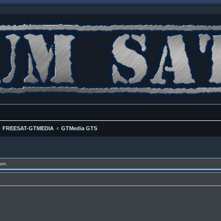
FREESAT-GTMEDIA
GTMedia GTS
um.