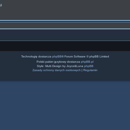
ji
Technologię dostarcza
phpBB
® Forum Software © phpBB Limited
Polski pakiet językowy dostarcza
phpBB.pl
Style: Multi Design by Joyce&Luna
phpBB
Zasady ochrony danych osobowych
|
Regulamin